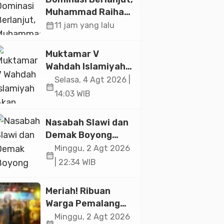
Paramadina
Muhammad Raihan
Fadila Sabet Emas
calendar_month
11 jam yang lalu
Kyorugi di Asian
Taekwondo
Muktamar V
Indonesia Open
Wahdah Islamiyah
2026
Akan Kukuhkan
Selasa, 4 Agt 2026 |
calendar_month
10.000 Guru Al-
14:03 WIB
Qur’an di Masjid
Istiqlal
Nasabah Slawi dan
Demak Boyong
Toyota Innova
Minggu, 2 Agt 2026
calendar_month
Zenix Hybrid di
| 22:34 WIB
Undian Tabungan
Bima Bank Jateng
Meriah! Ribuan
Warga Pemalang
Padati Kirab
Minggu, 2 Agt 2026