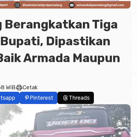
 Berangkatkan Tiga
Bupati, Dipastikan
 Baik Armada Maupun
print
58 WIB
Cetak
tsapp
Pinterest
Threads