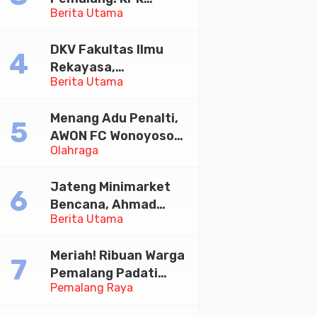
Indonesia Emas 2045
Berita Utama
Tetapkan Bupati
Pemalang dan Oknum
DKV Fakultas Ilmu
Staf Internal Sebagai
Rekayasa,
Tersangka
Berita Utama
Universitas
Pemerasan Rp1,98
Paramadina Gelar
Miliar
Menang Adu Penalti,
Diskusi Desain
AWON FC Wonoyoso
Olahraga
Juara Bhayangkara
Cup 2026
Jateng Minimarket
Bencana, Ahmad
Berita Utama
Luthfi Minta PMI Jadi
Garda Depan
Meriah! Ribuan Warga
Pemalang Padati
Pemalang Raya
Kirab Festival Kamir
2026