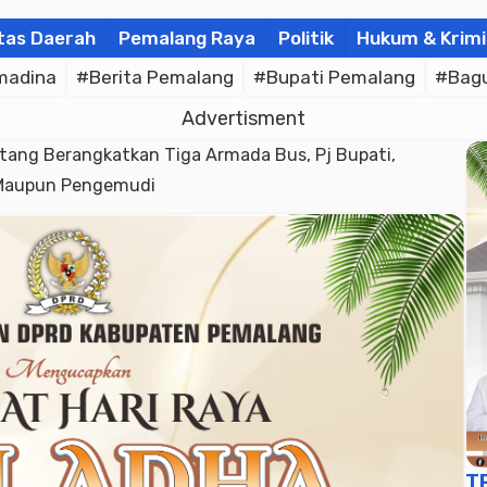
tas Daerah
Pemalang Raya
Politik
Hukum & Krimi
madina
#Berita Pemalang
#Bupati Pemalang
#Bagu
Advertisment
ang Berangkatkan Tiga Armada Bus, Pj Bupati,
a Maupun Pengemudi
T