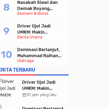
Nasabah Slawi dan
Demak Boyong
Ekonomi & Bisnis
Toyota Innova Zenix
Hybrid di Undian
Driver Ojol Jadi
Tabungan Bima Bank
UMKM: Makin
Jateng
Berita Utama
Sejahtera atau
Merana? Ini Temuan
Dominasi Berlanjut,
Diskusi Paramadina
Muhammad Raihan
Olahraga
Fadila Sabet Emas
Kyorugi di Asian
ERITA TERBARU
Taekwondo Indonesia
Open 2026
Driver Ojol Jadi
UMKM: Makin
Sejahtera atau
calendar_month
10 jam yang lalu
Merana? Ini
Temuan Diskusi
Dominasi Berlanjut,