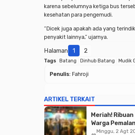
karena sebelumnya ketiga bus terseb
kesehatan para pengemudi.
“Dicek juga apakah ada yang terind
penyakit lainnya,” ujarnya.
Halaman
1
2
Tags
Batang
Dinhub Batang
Mudik G
Penulis
: Fahroji
ARTIKEL TERKAIT
Meriah! Ribuan
Warga Pemala
Padati Kirab
Minggu, 2 Agt 20