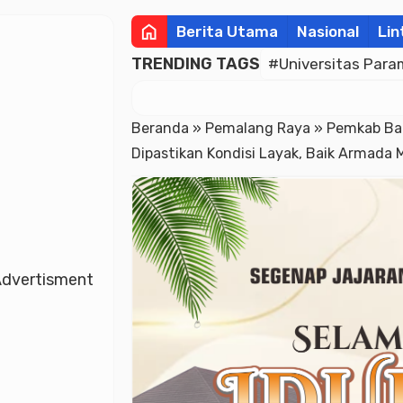
home
Berita Utama
Nasional
Lin
TRENDING TAGS
#Universitas Para
Beranda
»
Pemalang Raya
»
Pemkab Bat
Dipastikan Kondisi Layak, Baik Armad
dvertisment