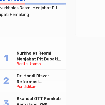
Nurkholes Resmi
Menjabat Plt Bupati
Berita Utama
Pemalang
Dr. Handi Risza:
Reformasi
Pendidikan
Pendidikan Tinggi
yang Bermutu dan
Skandal OTT Pemkab
Terintegrasi Menuju
Pemalang: KPK