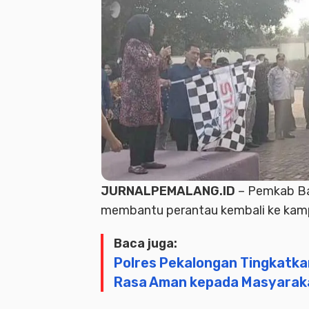
JURNALPEMALANG.ID
– Pemkab Ba
membantu perantau kembali ke kamp
Baca juga:
Polres Pekalongan Tingkatk
Rasa Aman kepada Masyarak