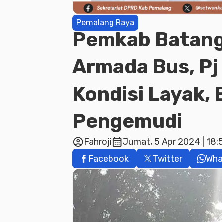
Pemalang Raya
Pemkab Batang
Armada Bus, Pj 
Kondisi Layak,
Pengemudi
account_circle
calendar_month
Fahroji
Jumat, 5 Apr 2024 | 18:
Facebook
Twitter
Wha