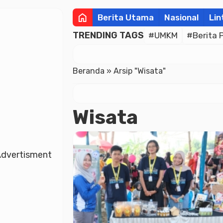
home
Berita Utama
Nasional
Lin
TRENDING TAGS
#UMKM
#Berita 
Beranda
»
Arsip "Wisata"
Wisata
dvertisment