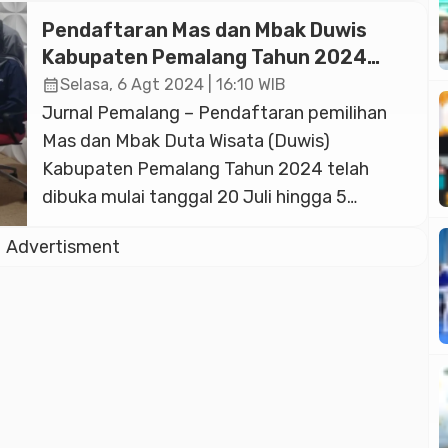
daerah tujuan wisata di Jawa Tengah,
Pendaftaran Mas dan Mbak Duwis
Kabupaten Pemalang juga telah tumbuh
Kabupaten Pemalang Tahun 2024
hotel-hotel bagi wisatawan maupun lainnya
Telah Dibuka
calendar_month
Selasa, 6 Agt 2024 | 16:10 WIB
yang memerlukan buat tempat istirahat.
Jurnal Pemalang – Pendaftaran pemilihan
Berikut 10 hotel terbaik yang ada […]
Mas dan Mbak Duta Wisata (Duwis)
Kabupaten Pemalang Tahun 2024 telah
dibuka mulai tanggal 20 Juli hingga 5
September 2024. Hal itu dikatakan Kepala
Advertisment
Dinas Pariwisata, Pemuda dan Olahraga
(Disparpora) Kabupaten Pemalang Dian Ika
Siswanti saat menjadi narasumber dalam
acara dialog di Radio Swara Widuri FM,
Selasa (6/8/2024). Dijelaskan oleh […]