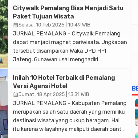
Citywalk Pemalang Bisa Menjadi Satu
Paket Tujuan Wisata
calendar_month
Selasa, 10 Feb 2026 | 10:49 WIB
JURNAL PEMALANG – Citywalk Pemalang
dapat menjadi magnet pariwisata. Ungkapan
tersebut disampaikan Waka DPD HPI
Jateng, Gunawan usai menghadiri
pembukaan Muscab DPC HPI Pemalang di
Hotel Sentana. Selasa (10/2) 2026)
Inilah 10 Hotel Terbaik di Pemalang
Selanjutnya Ia menuturkan, ketika ke Jogja,
Versi Agensi Hotel
B
secara alam tidak ada keindahan di
calendar_month
Jumat, 18 Apr 2025 | 13:31 WIB
Malioboro, tapi hampir semua wisatawan,
JURNAL PEMALANG – Kabupaten Pemalang
belum merasa ke Jogja, sebelum ke
merupakan salah satu daerah yang memiliku
malioboro. “Jadi, […]
destinasi wisata yang cukup beragam. Hal
itu karena wilayahnya meliputi daerah pantai
maupun pegunungan. Sebagai salah satu