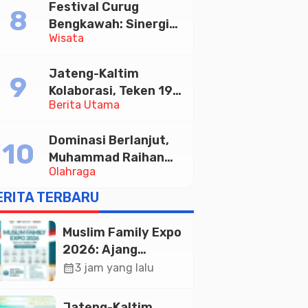
Festival Curug
Tabungan Bima Bank
Bengkawah: Sinergi
Jateng
Wisata
Desa Sikasur dan
UGM dalam
Jateng-Kaltim
Memajukan Wisata
Kolaborasi, Teken 19
serta UMKM Lokal
Berita Utama
Kerja Sama Ekonomi
Senilai Rp 20,2 Triliun
Dominasi Berlanjut,
Muhammad Raihan
Olahraga
Fadila Sabet Emas
Kyorugi di Asian
ERITA TERBARU
Taekwondo Indonesia
Open 2026
Muslim Family Expo
2026: Ajang
Silaturahim dan
calendar_month
3 jam yang lalu
Kebangkitan
Ekonomi Halal di
Jateng-Kaltim