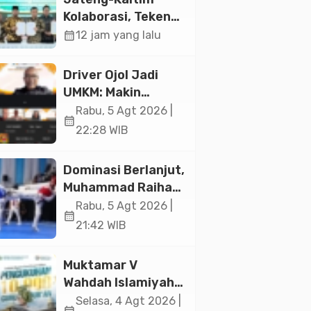
Jakarta
Kolaborasi, Teken
19 Kerja Sama
calendar_month
12 jam yang lalu
Ekonomi Senilai Rp
20,2 Triliun
Driver Ojol Jadi
UMKM: Makin
Sejahtera atau
Rabu, 5 Agt 2026 |
calendar_month
Merana? Ini
22:28 WIB
Temuan Diskusi
Paramadina
Dominasi Berlanjut,
Muhammad Raihan
Fadila Sabet Emas
Rabu, 5 Agt 2026 |
calendar_month
Kyorugi di Asian
21:42 WIB
Taekwondo
Indonesia Open
Muktamar V
2026
Wahdah Islamiyah
Akan Kukuhkan
Selasa, 4 Agt 2026 |