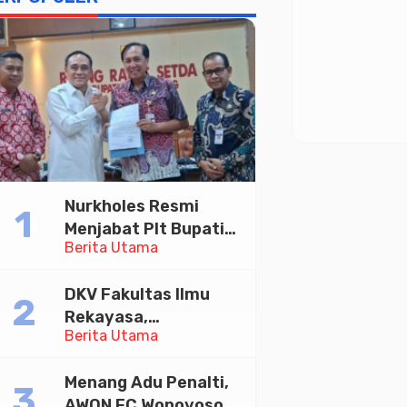
Nurkholes Resmi
Menjabat Plt Bupati
Berita Utama
Pemalang
DKV Fakultas Ilmu
Rekayasa,
Berita Utama
Universitas
Paramadina Gelar
Menang Adu Penalti,
Diskusi Desain
AWON FC Wonoyoso