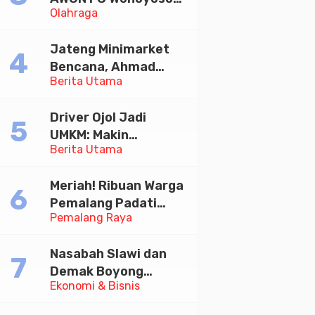
Olahraga
Juara Bhayangkara
Cup 2026
Jateng Minimarket
Bencana, Ahmad
Berita Utama
Luthfi Minta PMI Jadi
Garda Depan
Driver Ojol Jadi
UMKM: Makin
Berita Utama
Sejahtera atau
Merana? Ini Temuan
Meriah! Ribuan Warga
Diskusi Paramadina
Pemalang Padati
Pemalang Raya
Kirab Festival Kamir
2026
Nasabah Slawi dan
Demak Boyong
Ekonomi & Bisnis
Toyota Innova Zenix
Hybrid di Undian