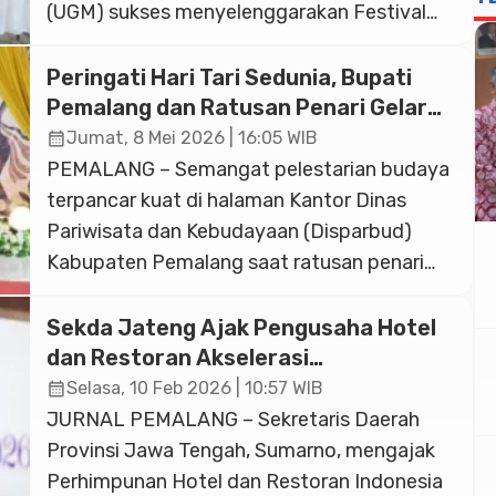
(UGM) sukses menyelenggarakan Festival
Curug Bengkawah pada Minggu (2/8/2026).
Berpusat di kawasan Telaga Silating hingga
Peringati Hari Tari Sedunia, Bupati
Curug Bengkawah, acara ini dihadiri oleh
Pemalang dan Ratusan Penari Gelar
ribuan warga dan menjadi momentum
Flashmob Nusantara di Widuri
calendar_month
Jumat, 8 Mei 2026 | 16:05 WIB
penting untuk mempromosikan kekayaan
PEMALANG – Semangat pelestarian budaya
budaya, potensi pariwisata, serta produk
terpancar kuat di halaman Kantor Dinas
UMKM unggulan Desa Sikasur. Kemeriahan
Pariwisata dan Kebudayaan (Disparbud)
[…]
Kabupaten Pemalang saat ratusan penari
berkumpul untuk merayakan Hari Tari
Sedunia 2026, Jumat (8/5/2026). Suasana
Sekda Jateng Ajak Pengusaha Hotel
di kawasan Pantai Widuri tersebut mendadak
dan Restoran Akselerasi
semarak ketika ratusan penari dari berbagai
Pengembangan Wisata Syariah
calendar_month
Selasa, 10 Feb 2026 | 10:57 WIB
sanggar tampil memukau dalam
JURNAL PEMALANG – Sekretaris Daerah
aksi flashmob tarian nusantara. Menariknya,
Provinsi Jawa Tengah, Sumarno, mengajak
Bupati Pemalang Anom Widiyantoro tidak
Perhimpunan Hotel dan Restoran Indonesia