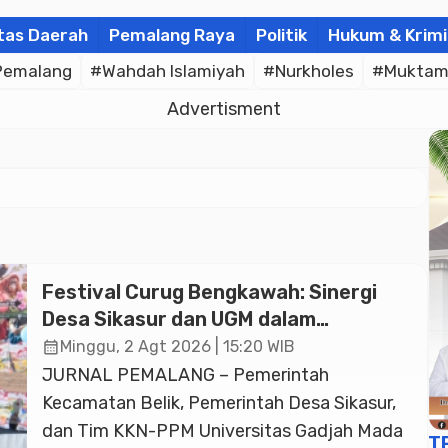
tas Daerah
Pemalang Raya
Politik
Hukum & Krimi
Pemalang
#Wahdah Islamiyah
#Nurkholes
#Muktam
Advertisment
Festival Curug Bengkawah: Sinergi
Desa Sikasur dan UGM dalam
Memajukan Wisata serta UMKM Lokal
calendar_month
Minggu, 2 Agt 2026 | 15:20 WIB
JURNAL PEMALANG – Pemerintah
Kecamatan Belik, Pemerintah Desa Sikasur,
dan Tim KKN-PPM Universitas Gadjah Mada
T