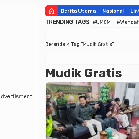
home
Berita Utama
Nasional
Lin
TRENDING TAGS
#UMKM
#Wahdah 
Beranda
»
Tag "Mudik Gratis"
Mudik Gratis
dvertisment