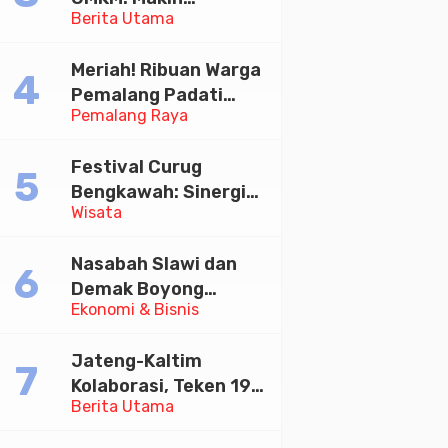
Berita Utama
Sejahtera atau
Merana? Ini Temuan
Meriah! Ribuan Warga
Diskusi Paramadina
Pemalang Padati
Pemalang Raya
Kirab Festival Kamir
2026
Festival Curug
Bengkawah: Sinergi
Wisata
Desa Sikasur dan
UGM dalam
Nasabah Slawi dan
Memajukan Wisata
Demak Boyong
serta UMKM Lokal
Ekonomi & Bisnis
Toyota Innova Zenix
Hybrid di Undian
Jateng-Kaltim
Tabungan Bima Bank
Kolaborasi, Teken 19
Jateng
Berita Utama
Kerja Sama Ekonomi
Senilai Rp 20,2 Triliun