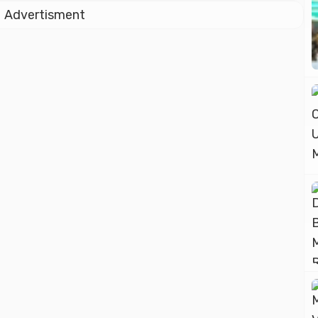
Advertisment
menyediakan tiga unit bus yang akan
diberangkatkan dari Taman Mini Indonesia
Indah (TMII) pada 6 April 2024 sekira pukul
10.00 WIB. Kasi Angkutan Dinas
Perhubungan Kabupaten Rembang Nowo
Setya Pamungkas mengatakan, […]