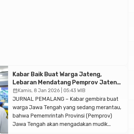
Kabar Baik Buat Warga Jateng,
Advertisment
Lebaran Mendatang Pemprov Jateng
Adakan Mudik Gratis
calendar_month
Kamis, 8 Jan 2026 | 05:43 WIB
JURNAL PEMALANG – Kabar gembira buat
warga Jawa Tengah yang sedang merantau,
bahwa Pememrintah Provinsi (Pemprov)
Jawa Tengah akan mengadakan mudik
gratis. Kini, Pemprov Jawa Tengah terus