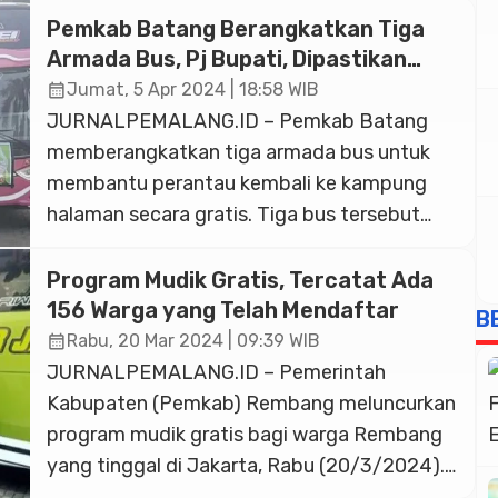
mematangkan persiapan penyelenggaraan
Pemkab Batang Berangkatkan Tiga
program mudik dan balik rantau gratis pada
Armada Bus, Pj Bupati, Dipastikan
Lebaran 2026. Hal tersebut dibahas dalam
Kondisi Layak, Baik Armada Maupun
calendar_month
Jumat, 5 Apr 2024 | 18:58 WIB
Pengemudi
rapat koordinasi lanjutan yang dipimpin
JURNALPEMALANG.ID – Pemkab Batang
Sekretaris Daerah Provinsi Jawa Tengah,
memberangkatkan tiga armada bus untuk
Sumarno, bersama […]
membantu perantau kembali ke kampung
halaman secara gratis. Tiga bus tersebut
diberangkatkan oleh Penjabat Bupati
Batang Lani Dwi Rejeki di Halaman Dinas
Program Mudik Gratis, Tercatat Ada
Perhubungan Batang, Kabupaten Batang,
156 Warga yang Telah Mendaftar
B
Jumat (5/4/2024). Lani mengatakan, ketiga
calendar_month
Rabu, 20 Mar 2024 | 09:39 WIB
bus itu akan menampung 150 pemudik yang
JURNALPEMALANG.ID – Pemerintah
nantinya akan diturunkan di Dinas
Kabupaten (Pemkab) Rembang meluncurkan
Perhubungan Kabupaten Batang. […]
program mudik gratis bagi warga Rembang
yang tinggal di Jakarta, Rabu (20/3/2024).
Dalam program tersebut Pemkab Rembang