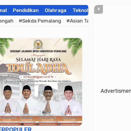
×
nal
Pendidikan
Olahraga
Teknologi
Kolom
Wis
engah
#Sekda Pemalang
#Asian Taekwondo Indones
Advertisme
ERPOPULER