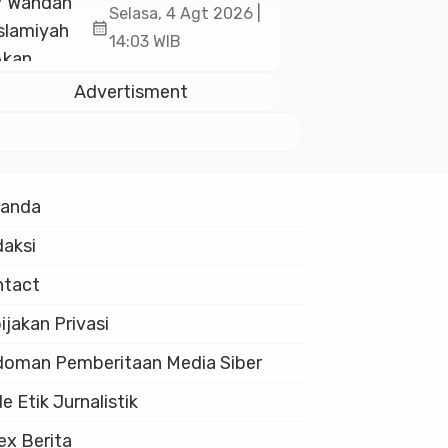
Akan Kukuhkan
Selasa, 4 Agt 2026 |
calendar_month
10.000 Guru Al-
14:03 WIB
Qur’an di Masjid
Istiqlal
Advertisment
randa
aksi
ntact
ijakan Privasi
oman Pemberitaan Media Siber
e Etik Jurnalistik
ex Berita