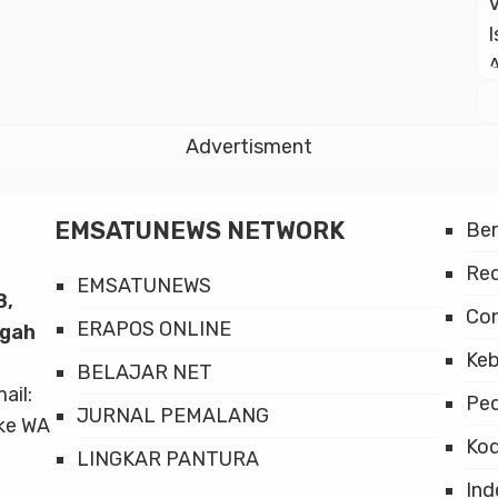
Advertisment
EMSATUNEWS NETWORK
Be
Red
EMSATUNEWS
8,
Co
ERAPOS ONLINE
ngah
Keb
BELAJAR NET
mail:
Ped
JURNAL PEMALANG
ke WA
Kod
LINGKAR PANTURA
Ind