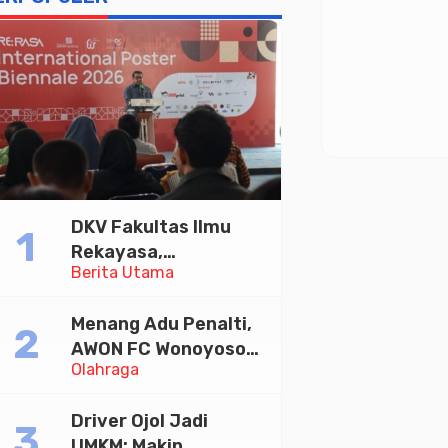
DKV Fakultas Ilmu
Rekayasa,
Berita Utama
Universitas
Paramadina Gelar
Menang Adu Penalti,
Diskusi Desain
AWON FC Wonoyoso
Olahraga
Juara Bhayangkara
Cup 2026
Driver Ojol Jadi
UMKM: Makin