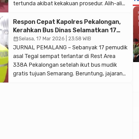
tertunda akibat kekakuan prosedur. Alih-alih
sampai di rumah, rombongan pemudik asal
Bogor ini justru harus merasakan dinginnya
Respon Cepat Kapolres Pekalongan,
malam di Rest Area 338A Pekalongan
Kerahkan Bus Dinas Selamatkan 17
setelah diturunkan paksa di lokasi yang tidak
Pemudik Terlantar di Tol
calendar_month
Selasa, 17 Mar 2026 | 23:58 WIB
semestinya, Rabu (18/03/2026). Konflik
JURNAL PEMALANG – Sebanyak 17 pemudik
bermula ketika bus yang membawa […]
asal Tegal sempat terlantar di Rest Area
338A Pekalongan setelah ikut bus mudik
gratis tujuan Semarang. Beruntung, jajaran
Polres Pekalongan bergerak cepat dengan
mengerahkan bus dinas untuk mengantar
rombongan tersebut sampai ke kampung
halaman, Selasa (17/3/2026) sore. Kejadian
bermula saat rombongan pemudik yang
berasal dari Tegal ini mengikuti program […]