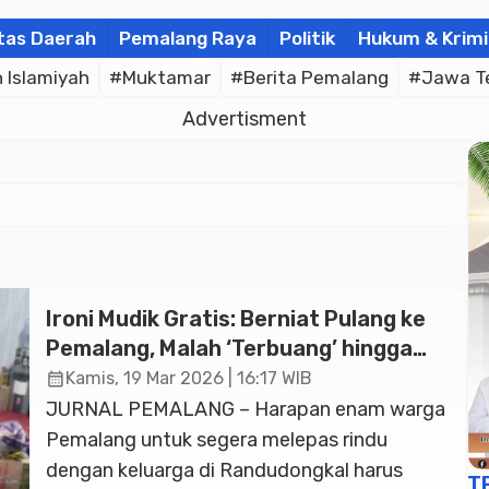
tas Daerah
Pemalang Raya
Politik
Hukum & Krimi
Islamiyah
#Muktamar
#Berita Pemalang
#Jawa T
Advertisment
Ironi Mudik Gratis: Berniat Pulang ke
Pemalang, Malah ‘Terbuang’ hingga
Pekalongan
calendar_month
Kamis, 19 Mar 2026 | 16:17 WIB
JURNAL PEMALANG – Harapan enam warga
Pemalang untuk segera melepas rindu
dengan keluarga di Randudongkal harus
T