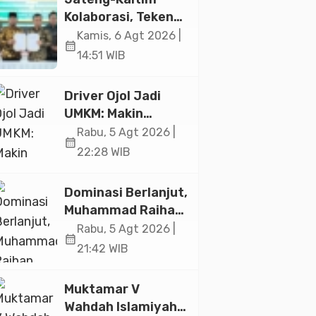
Jakarta
Kolaborasi, Teken
19 Kerja Sama
Kamis, 6 Agt 2026 |
calendar_month
Ekonomi Senilai Rp
14:51 WIB
20,2 Triliun
Driver Ojol Jadi
UMKM: Makin
Sejahtera atau
Rabu, 5 Agt 2026 |
calendar_month
Merana? Ini
22:28 WIB
Temuan Diskusi
Paramadina
Dominasi Berlanjut,
Muhammad Raihan
Fadila Sabet Emas
Rabu, 5 Agt 2026 |
calendar_month
Kyorugi di Asian
21:42 WIB
Taekwondo
Indonesia Open
Muktamar V
2026
Wahdah Islamiyah