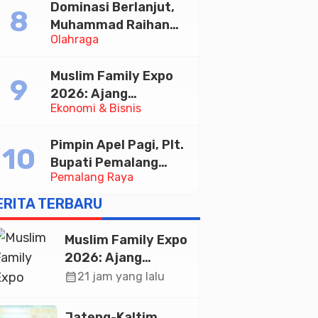
Dominasi Berlanjut,
Muhammad Raihan
Olahraga
Fadila Sabet Emas
Kyorugi di Asian
Muslim Family Expo
Taekwondo Indonesia
2026: Ajang
Open 2026
Ekonomi & Bisnis
Silaturahim dan
Kebangkitan Ekonomi
Pimpin Apel Pagi, Plt.
Halal di Jakarta
Bupati Pemalang
Pemalang Raya
Tekankan Disiplin dan
Soliditas ASN untuk
ERITA TERBARU
Pelayanan Publik
Muslim Family Expo
2026: Ajang
Silaturahim dan
calendar_month
21 jam yang lalu
Kebangkitan
Ekonomi Halal di
Jateng-Kaltim