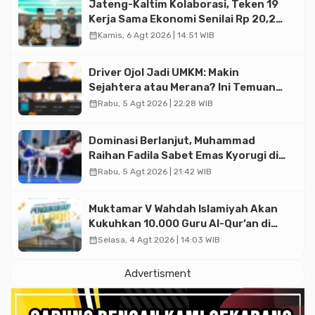
Jateng-Kaltim Kolaborasi, Teken 19
Kerja Sama Ekonomi Senilai Rp 20,2
Triliun
calendar_month
Kamis, 6 Agt 2026 | 14:51 WIB
Driver Ojol Jadi UMKM: Makin
Sejahtera atau Merana? Ini Temuan
Diskusi Paramadina
calendar_month
Rabu, 5 Agt 2026 | 22:28 WIB
Dominasi Berlanjut, Muhammad
Raihan Fadila Sabet Emas Kyorugi di
Asian Taekwondo Indonesia Open
calendar_month
Rabu, 5 Agt 2026 | 21:42 WIB
2026
Muktamar V Wahdah Islamiyah Akan
Kukuhkan 10.000 Guru Al-Qur’an di
Masjid Istiqlal
calendar_month
Selasa, 4 Agt 2026 | 14:03 WIB
Advertisment