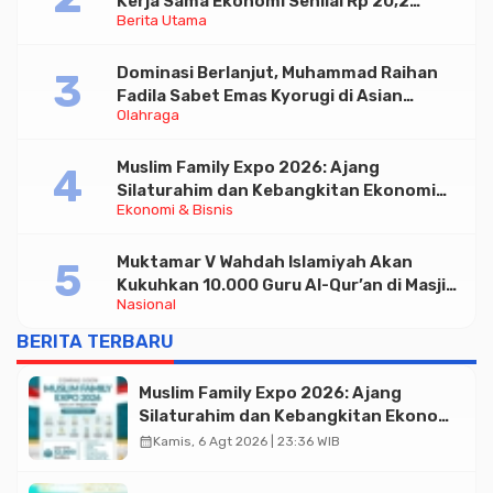
Kerja Sama Ekonomi Senilai Rp 20,2
Berita Utama
Triliun
Dominasi Berlanjut, Muhammad Raihan
Fadila Sabet Emas Kyorugi di Asian
Olahraga
Taekwondo Indonesia Open 2026
Muslim Family Expo 2026: Ajang
Silaturahim dan Kebangkitan Ekonomi
Ekonomi & Bisnis
Halal di Jakarta
Muktamar V Wahdah Islamiyah Akan
Kukuhkan 10.000 Guru Al-Qur’an di Masjid
Nasional
Istiqlal
BERITA TERBARU
Muslim Family Expo 2026: Ajang
Silaturahim dan Kebangkitan Ekonomi
Halal di Jakarta
calendar_month
Kamis, 6 Agt 2026 | 23:36 WIB