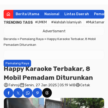
home
Berita Utama
Nasional
Lintas Daerah
Pemala
TRENDING TAGS
#UMKM
#Wahdah Islamiyah
#Muktamar
Advertisment
Beranda
»
Pemalang Raya
»
Happy Karaoke Terbakar, 8 Mobil
Pemadam Diturunkan
Pemalang Raya
Happy Karaoke Terbakar, 8
Mobil Pemadam Diturunkan
account_circle
calendar_month
print
Fahroji
Senin, 27 Jan 2025 | 05:19 WIB
Cetak