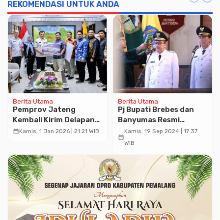
REKOMENDASI UNTUK ANDA
Berita Utama
Berita Utama
Pemprov Jateng
Pj Bupati Brebes dan
Kembali Kirim Delapan
Banyumas Resmi
Starlink ke Aceh
Dilantik, Nana Sudjana :
calendar_month
Kamis, 1 Jan 2026 | 21:21 WIB
Kamis, 19 Sep 2024 | 17:37
calendar_month
Dukung Komunikasi
Jaga kondusivitas
WIB
Bencana
Wilayah Jelang Pilkada