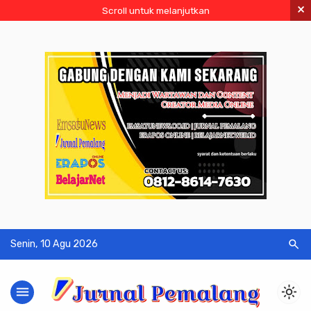
×
Scroll untuk melanjutkan
search
Senin, 10 Agu 2026
menu
light_mode