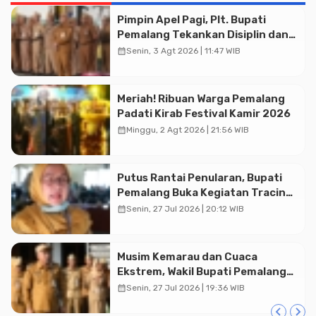
Pimpin Apel Pagi, Plt. Bupati
Pemalang Tekankan Disiplin dan
Soliditas ASN untuk Pelayanan
calendar_month
Senin, 3 Agt 2026 | 11:47 WIB
Publik
Meriah! Ribuan Warga Pemalang
Padati Kirab Festival Kamir 2026
calendar_month
Minggu, 2 Agt 2026 | 21:56 WIB
Putus Rantai Penularan, Bupati
Pemalang Buka Kegiatan Tracing
TBC Terintegrasi di Mulyoharjo
calendar_month
Senin, 27 Jul 2026 | 20:12 WIB
Advertisment
Musim Kemarau dan Cuaca
Ekstrem, Wakil Bupati Pemalang
Ingatkan ASN Waspada Bahaya
calendar_month
Senin, 27 Jul 2026 | 19:36 WIB
Kebakaran