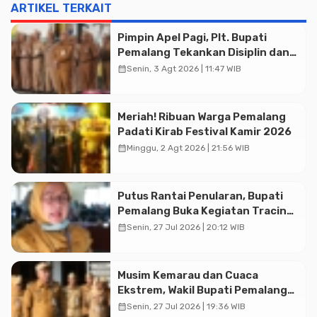
ARTIKEL TERKAIT
Pimpin Apel Pagi, Plt. Bupati
Pemalang Tekankan Disiplin dan
Soliditas ASN untuk Pelayanan
calendar_month
Senin, 3 Agt 2026 | 11:47 WIB
Publik
Meriah! Ribuan Warga Pemalang
Padati Kirab Festival Kamir 2026
calendar_month
Minggu, 2 Agt 2026 | 21:56 WIB
Putus Rantai Penularan, Bupati
Pemalang Buka Kegiatan Tracing
Advertisment
TBC Terintegrasi di Mulyoharjo
calendar_month
Senin, 27 Jul 2026 | 20:12 WIB
Musim Kemarau dan Cuaca
Ekstrem, Wakil Bupati Pemalang
Ingatkan ASN Waspada Bahaya
calendar_month
Senin, 27 Jul 2026 | 19:36 WIB