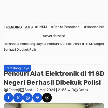
TRENDING TAGS
#UMKM
#Berita Pemalang
#Wahdah Islam
Advertisment
Beranda
»
Pemalang Raya
»
Pencuri Alat Elektronik di 11 SD Negeri
Berhasil Dibekuk Polisi
Pemalang Raya
Pencuri Alat Elektronik di 11 SD
Negeri Berhasil Dibekuk Polisi
account_circle
calendar_month
print
Fahroji
Sabtu, 2 Mar 2024 | 21:55 WIB
Cetak