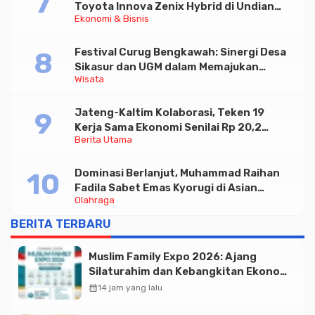
Toyota Innova Zenix Hybrid di Undian
Ekonomi & Bisnis
Tabungan Bima Bank Jateng
Festival Curug Bengkawah: Sinergi Desa
Sikasur dan UGM dalam Memajukan
Wisata
Wisata serta UMKM Lokal
Jateng-Kaltim Kolaborasi, Teken 19
Kerja Sama Ekonomi Senilai Rp 20,2
Berita Utama
Triliun
Dominasi Berlanjut, Muhammad Raihan
Fadila Sabet Emas Kyorugi di Asian
Olahraga
Taekwondo Indonesia Open 2026
BERITA TERBARU
Muslim Family Expo 2026: Ajang
Silaturahim dan Kebangkitan Ekonomi
Halal di Jakarta
calendar_month
14 jam yang lalu