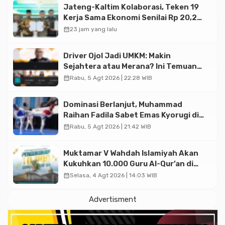
Jateng-Kaltim Kolaborasi, Teken 19
Kerja Sama Ekonomi Senilai Rp 20,2
Triliun
calendar_month
23 jam yang lalu
Driver Ojol Jadi UMKM: Makin
Sejahtera atau Merana? Ini Temuan
Diskusi Paramadina
calendar_month
Rabu, 5 Agt 2026 | 22:28 WIB
Dominasi Berlanjut, Muhammad
Raihan Fadila Sabet Emas Kyorugi di
Asian Taekwondo Indonesia Open
calendar_month
Rabu, 5 Agt 2026 | 21:42 WIB
2026
Muktamar V Wahdah Islamiyah Akan
Kukuhkan 10.000 Guru Al-Qur’an di
Masjid Istiqlal
calendar_month
Selasa, 4 Agt 2026 | 14:03 WIB
Advertisment