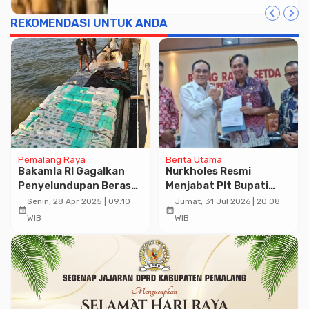
Kebakaran
REKOMENDASI UNTUK ANDA
Pemalang Raya
Berita Utama
Bakamla RI Gagalkan
Nurkholes Resmi
Penyelundupan Beras
Menjabat Plt Bupati
dan Gula Pasir Subsidi di
Pemalang
Senin, 28 Apr 2025 | 09:10
Jumat, 31 Jul 2026 | 20:08
calendar_month
calendar_month
Sei Nyamuk Sebatik,
WIB
WIB
Kaltara