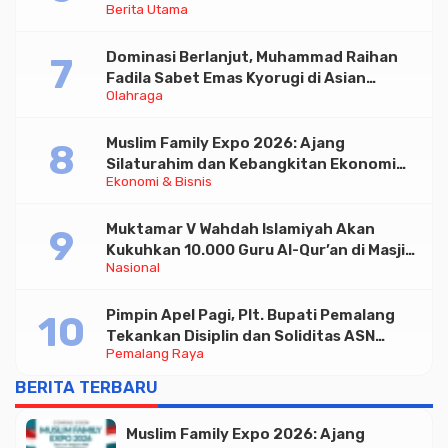
Berita Utama
Triliun
Dominasi Berlanjut, Muhammad Raihan
Fadila Sabet Emas Kyorugi di Asian
Olahraga
Taekwondo Indonesia Open 2026
Muslim Family Expo 2026: Ajang
Silaturahim dan Kebangkitan Ekonomi
Ekonomi & Bisnis
Halal di Jakarta
Muktamar V Wahdah Islamiyah Akan
Kukuhkan 10.000 Guru Al-Qur’an di Masjid
Nasional
Istiqlal
Pimpin Apel Pagi, Plt. Bupati Pemalang
Tekankan Disiplin dan Soliditas ASN
Pemalang Raya
untuk Pelayanan Publik
BERITA TERBARU
Muslim Family Expo 2026: Ajang