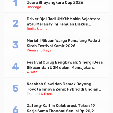
Juara Bhayangkara Cup 2026
Olahraga
Driver Ojol Jadi UMKM: Makin Sejahtera
atau Merana? Ini Temuan Diskusi
Berita Utama
Paramadina
Meriah! Ribuan Warga Pemalang Padati
Kirab Festival Kamir 2026
Pemalang Raya
Festival Curug Bengkawah: Sinergi Desa
Sikasur dan UGM dalam Memajukan
Wisata
Wisata serta UMKM Lokal
Nasabah Slawi dan Demak Boyong
Toyota Innova Zenix Hybrid di Undian
Ekonomi & Bisnis
Tabungan Bima Bank Jateng
Jateng-Kaltim Kolaborasi, Teken 19
Kerja Sama Ekonomi Senilai Rp 20,2