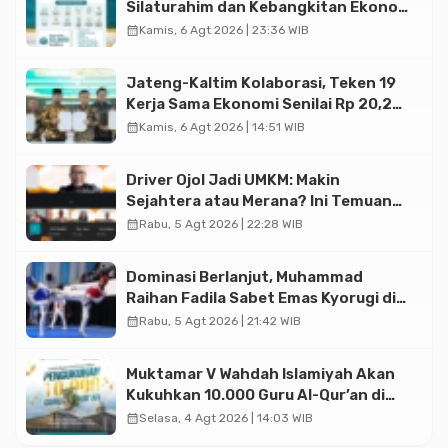
Silaturahim dan Kebangkitan Ekonomi
Halal di Jakarta
calendar_month
Kamis, 6 Agt 2026 | 23:36 WIB
Jateng-Kaltim Kolaborasi, Teken 19
Kerja Sama Ekonomi Senilai Rp 20,2
Triliun
calendar_month
Kamis, 6 Agt 2026 | 14:51 WIB
Driver Ojol Jadi UMKM: Makin
Sejahtera atau Merana? Ini Temuan
Diskusi Paramadina
calendar_month
Rabu, 5 Agt 2026 | 22:28 WIB
Dominasi Berlanjut, Muhammad
Raihan Fadila Sabet Emas Kyorugi di
Asian Taekwondo Indonesia Open
calendar_month
Rabu, 5 Agt 2026 | 21:42 WIB
2026
Muktamar V Wahdah Islamiyah Akan
Kukuhkan 10.000 Guru Al-Qur’an di
Masjid Istiqlal
calendar_month
Selasa, 4 Agt 2026 | 14:03 WIB