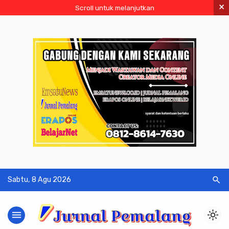
×
Scroll untuk melanjutkan
search
Sabtu, 8 Agu 2026
menu
light_mode