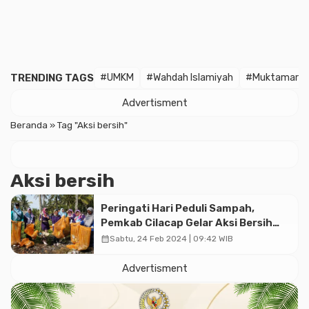
TRENDING TAGS
#UMKM
#Wahdah Islamiyah
#Muktamar
Advertisment
Beranda
»
Tag "Aksi bersih"
Aksi bersih
Peringati Hari Peduli Sampah,
Pemkab Cilacap Gelar Aksi Bersih
Kawasan Pesisir Pantai
calendar_month
Sabtu, 24 Feb 2024 | 09:42 WIB
Advertisment