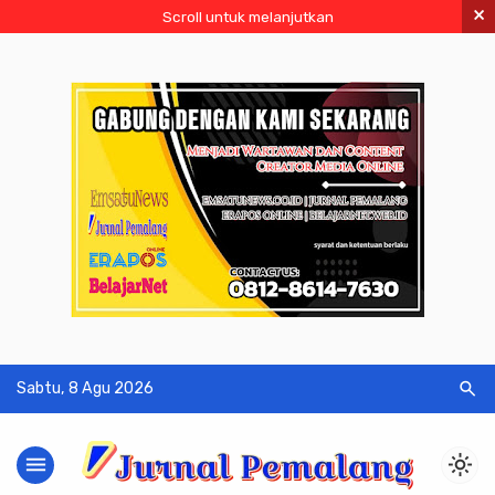
×
Scroll untuk melanjutkan
search
Sabtu, 8 Agu 2026
menu
light_mode