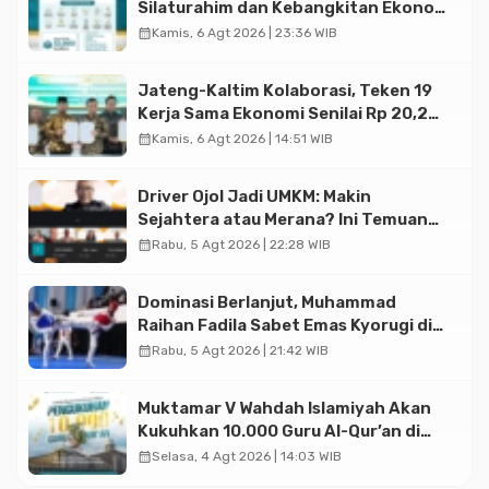
Silaturahim dan Kebangkitan Ekonomi
Halal di Jakarta
calendar_month
Kamis, 6 Agt 2026 | 23:36 WIB
Jateng-Kaltim Kolaborasi, Teken 19
Kerja Sama Ekonomi Senilai Rp 20,2
Triliun
calendar_month
Kamis, 6 Agt 2026 | 14:51 WIB
Driver Ojol Jadi UMKM: Makin
Sejahtera atau Merana? Ini Temuan
Diskusi Paramadina
calendar_month
Rabu, 5 Agt 2026 | 22:28 WIB
Dominasi Berlanjut, Muhammad
Raihan Fadila Sabet Emas Kyorugi di
Asian Taekwondo Indonesia Open
calendar_month
Rabu, 5 Agt 2026 | 21:42 WIB
2026
Muktamar V Wahdah Islamiyah Akan
Kukuhkan 10.000 Guru Al-Qur’an di
Masjid Istiqlal
calendar_month
Selasa, 4 Agt 2026 | 14:03 WIB