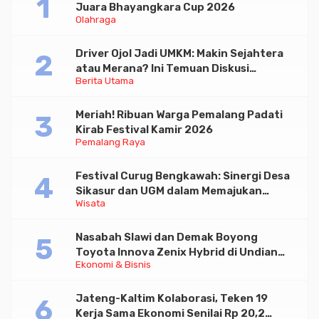
Juara Bhayangkara Cup 2026
Olahraga
Driver Ojol Jadi UMKM: Makin Sejahtera
atau Merana? Ini Temuan Diskusi
Berita Utama
Paramadina
Meriah! Ribuan Warga Pemalang Padati
Kirab Festival Kamir 2026
Pemalang Raya
Festival Curug Bengkawah: Sinergi Desa
Sikasur dan UGM dalam Memajukan
Wisata
Wisata serta UMKM Lokal
Nasabah Slawi dan Demak Boyong
Toyota Innova Zenix Hybrid di Undian
Ekonomi & Bisnis
Tabungan Bima Bank Jateng
Jateng-Kaltim Kolaborasi, Teken 19
Kerja Sama Ekonomi Senilai Rp 20,2