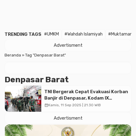
TRENDING TAGS
#UMKM
#Wahdah Islamiyah
#Muktamar
Advertisment
Beranda
»
Tag "Denpasar Barat"
Denpasar Barat
TNI Bergerak Cepat Evakuasi Korban
Banjir di Denpasar, Kodam IX
Udayana Kerahkan Ratusan Prajurit
calendar_month
Kamis, 11 Sep 2025 | 21:30 WIB
Advertisment