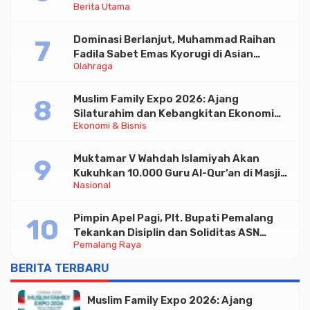
Berita Utama
Triliun
Dominasi Berlanjut, Muhammad Raihan
Fadila Sabet Emas Kyorugi di Asian
Olahraga
Taekwondo Indonesia Open 2026
Muslim Family Expo 2026: Ajang
Silaturahim dan Kebangkitan Ekonomi
Ekonomi & Bisnis
Halal di Jakarta
Muktamar V Wahdah Islamiyah Akan
Kukuhkan 10.000 Guru Al-Qur’an di Masjid
Nasional
Istiqlal
Pimpin Apel Pagi, Plt. Bupati Pemalang
Tekankan Disiplin dan Soliditas ASN
Pemalang Raya
untuk Pelayanan Publik
BERITA TERBARU
Muslim Family Expo 2026: Ajang