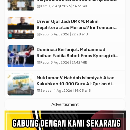
Triliun
calendar_month
Kamis, 6 Agt 2026 | 14:51 WIB
Driver Ojol Jadi UMKM: Makin
Sejahtera atau Merana? Ini Temuan
Diskusi Paramadina
calendar_month
Rabu, 5 Agt 2026 | 22:28 WIB
Dominasi Berlanjut, Muhammad
Raihan Fadila Sabet Emas Kyorugi di
Asian Taekwondo Indonesia Open
calendar_month
Rabu, 5 Agt 2026 | 21:42 WIB
2026
Muktamar V Wahdah Islamiyah Akan
Kukuhkan 10.000 Guru Al-Qur’an di
Masjid Istiqlal
calendar_month
Selasa, 4 Agt 2026 | 14:03 WIB
Advertisment