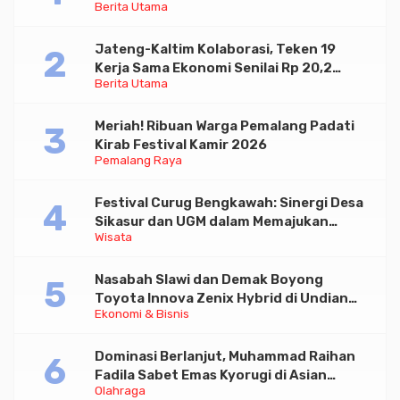
Berita Utama
Paramadina
Jateng-Kaltim Kolaborasi, Teken 19
Kerja Sama Ekonomi Senilai Rp 20,2
Berita Utama
Triliun
Meriah! Ribuan Warga Pemalang Padati
Kirab Festival Kamir 2026
Pemalang Raya
Festival Curug Bengkawah: Sinergi Desa
Sikasur dan UGM dalam Memajukan
Wisata
Wisata serta UMKM Lokal
Nasabah Slawi dan Demak Boyong
Toyota Innova Zenix Hybrid di Undian
Ekonomi & Bisnis
Tabungan Bima Bank Jateng
Dominasi Berlanjut, Muhammad Raihan
Fadila Sabet Emas Kyorugi di Asian
Olahraga
Taekwondo Indonesia Open 2026