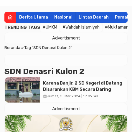
home
Berita Utama
Nasional
Lintas Daerah
Pemala
TRENDING TAGS
#UMKM
#Wahdah Islamiyah
#Muktamar
Advertisment
Beranda
»
Tag "SDN Denasri Kulon 2"
SDN Denasri Kulon 2
Karena Banjir, 2 SD Negeri di Batang
Disarankan KBM Secara Daring
calendar_month
Jumat, 15 Mar 2024 | 19:09 WIB
Advertisment