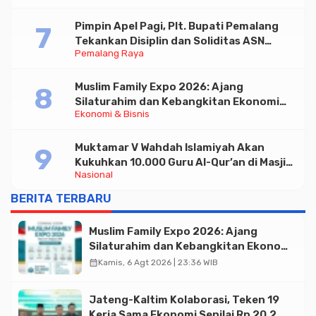
Pimpin Apel Pagi, Plt. Bupati Pemalang
Tekankan Disiplin dan Soliditas ASN
Pemalang Raya
untuk Pelayanan Publik
Muslim Family Expo 2026: Ajang
Silaturahim dan Kebangkitan Ekonomi
Ekonomi & Bisnis
Halal di Jakarta
Muktamar V Wahdah Islamiyah Akan
Kukuhkan 10.000 Guru Al-Qur’an di Masjid
Nasional
Istiqlal
BERITA TERBARU
Muslim Family Expo 2026: Ajang
Silaturahim dan Kebangkitan Ekonomi
Halal di Jakarta
calendar_month
Kamis, 6 Agt 2026 | 23:36 WIB
Jateng-Kaltim Kolaborasi, Teken 19
Kerja Sama Ekonomi Senilai Rp 20,2