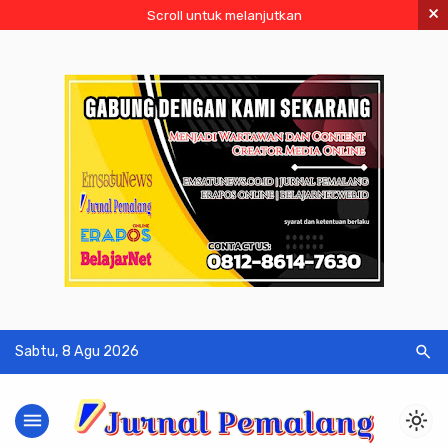
×
Scroll untuk melanjutkan
search
Sabtu, 8 Agu 2026
menu
light_mode