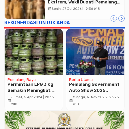
Ekstrem, Wakil Bupati Pemalang
Ingatkan ASN Waspada Bahaya
calendar_month
Senin, 27 Jul 2026 | 19:36 WIB
Kebakaran
REKOMENDASI UNTUK ANDA
Advertisment
Pemalang Raya
Berita Utama
Permintaan LPG 3 Kg
Pemalang Government
Semakin Meningkat,
Auto Show 2025
Diskoperindag
Diharapkan Tingkatkan
Jumat, 5 Apr 2024 | 20:13
Minggu, 16 Nov 2025 | 23:23
calendar_month
calendar_month
Pemalang Ajukan
Perekonomian Daerah
WIB
WIB
Tambahan Kuota LPG 3
Kg, Ini Hasilnya