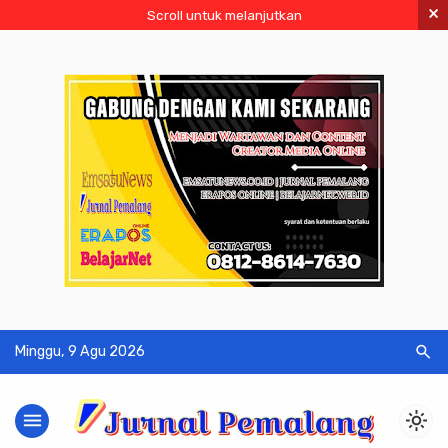
×
Scroll untuk melanjutkan
search
Minggu, 9 Agu 2026
menu
light_mode