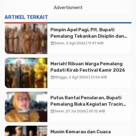
Advertisment
ARTIKEL TERKAIT
Pimpin Apel Pagi, Plt. Bupati
Pemalang Tekankan Disiplin dan
Soliditas ASN untuk Pelayanan
calendar_month
Senin, 3 Agt 2026 | 11:47 WIB
Publik
Meriah! Ribuan Warga Pemalang
Padati Kirab Festival Kamir 2026
calendar_month
Minggu, 2 Agt 2026 | 21:56 WIB
Putus Rantai Penularan, Bupati
Pemalang Buka Kegiatan Tracing
TBC Terintegrasi di Mulyoharjo
calendar_month
Senin, 27 Jul 2026 | 20:12 WIB
Musim Kemarau dan Cuaca