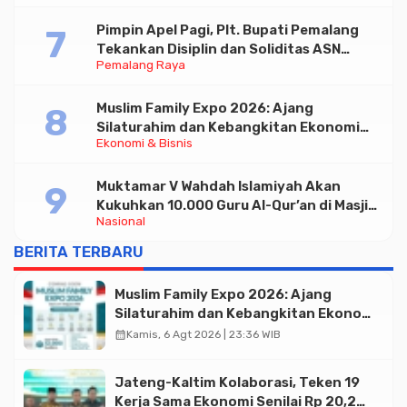
Pimpin Apel Pagi, Plt. Bupati Pemalang
Tekankan Disiplin dan Soliditas ASN
Pemalang Raya
untuk Pelayanan Publik
Muslim Family Expo 2026: Ajang
Silaturahim dan Kebangkitan Ekonomi
Ekonomi & Bisnis
Halal di Jakarta
Muktamar V Wahdah Islamiyah Akan
Kukuhkan 10.000 Guru Al-Qur’an di Masjid
Nasional
Istiqlal
BERITA TERBARU
Muslim Family Expo 2026: Ajang
Silaturahim dan Kebangkitan Ekonomi
Halal di Jakarta
calendar_month
Kamis, 6 Agt 2026 | 23:36 WIB
Jateng-Kaltim Kolaborasi, Teken 19
Kerja Sama Ekonomi Senilai Rp 20,2