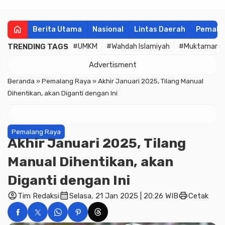
home
Berita Utama
Nasional
Lintas Daerah
Pemala
TRENDING TAGS
#UMKM
#Wahdah Islamiyah
#Muktamar
Advertisment
Beranda
»
Pemalang Raya
»
Akhir Januari 2025, Tilang Manual
Dihentikan, akan Diganti dengan Ini
Pemalang Raya
Akhir Januari 2025, Tilang
Manual Dihentikan, akan
Diganti dengan Ini
account_circle
calendar_month
print
Tim Redaksi
Selasa, 21 Jan 2025 | 20:26 WIB
Cetak