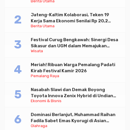
Berita Utama
Paramadina
Jateng-Kaltim Kolaborasi, Teken 19
Kerja Sama Ekonomi Senilai Rp 20,2
Berita Utama
Triliun
Festival Curug Bengkawah: Sinergi Desa
Sikasur dan UGM dalam Memajukan
Wisata
Wisata serta UMKM Lokal
Meriah! Ribuan Warga Pemalang Padati
Kirab Festival Kamir 2026
Pemalang Raya
Nasabah Slawi dan Demak Boyong
Toyota Innova Zenix Hybrid di Undian
Ekonomi & Bisnis
Tabungan Bima Bank Jateng
Dominasi Berlanjut, Muhammad Raihan
Fadila Sabet Emas Kyorugi di Asian
Olahraga
Taekwondo Indonesia Open 2026