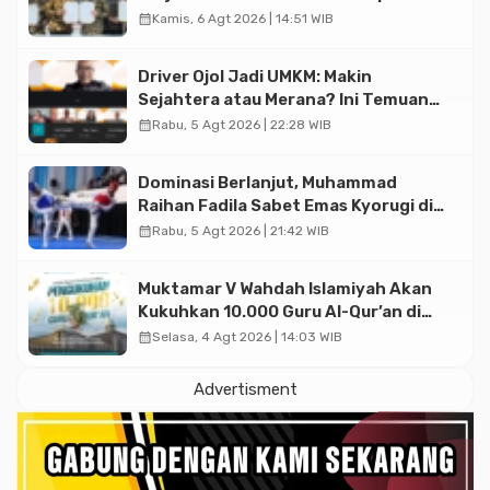
Triliun
calendar_month
Kamis, 6 Agt 2026 | 14:51 WIB
Driver Ojol Jadi UMKM: Makin
Sejahtera atau Merana? Ini Temuan
Diskusi Paramadina
calendar_month
Rabu, 5 Agt 2026 | 22:28 WIB
Dominasi Berlanjut, Muhammad
Raihan Fadila Sabet Emas Kyorugi di
Asian Taekwondo Indonesia Open
calendar_month
Rabu, 5 Agt 2026 | 21:42 WIB
2026
Muktamar V Wahdah Islamiyah Akan
Kukuhkan 10.000 Guru Al-Qur’an di
Masjid Istiqlal
calendar_month
Selasa, 4 Agt 2026 | 14:03 WIB
Advertisment