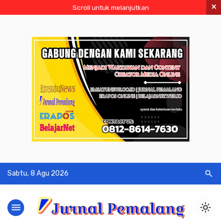
×
Scroll untuk melanjutkan
search
Sabtu, 8 Agu 2026
menu
light_mode