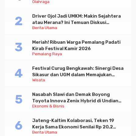
Olahraga
Driver Ojol Jadi UMKM: Makin Sejahtera
atau Merana? Ini Temuan Diskusi
Berita Utama
Paramadina
Meriah! Ribuan Warga Pemalang Padati
Kirab Festival Kamir 2026
Pemalang Raya
Festival Curug Bengkawah: Sinergi Desa
Sikasur dan UGM dalam Memajukan
Wisata
Wisata serta UMKM Lokal
Nasabah Slawi dan Demak Boyong
Toyota Innova Zenix Hybrid di Undian
Ekonomi & Bisnis
Tabungan Bima Bank Jateng
Jateng-Kaltim Kolaborasi, Teken 19
Kerja Sama Ekonomi Senilai Rp 20,2
Berita Utama
Triliun