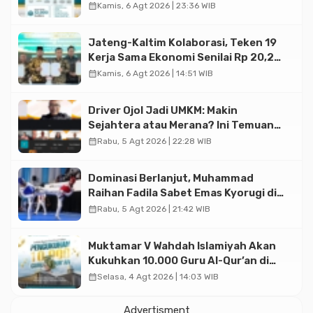
Halal di Jakarta
calendar_month
Kamis, 6 Agt 2026 | 23:36 WIB
Jateng-Kaltim Kolaborasi, Teken 19
Kerja Sama Ekonomi Senilai Rp 20,2
Triliun
calendar_month
Kamis, 6 Agt 2026 | 14:51 WIB
Driver Ojol Jadi UMKM: Makin
Sejahtera atau Merana? Ini Temuan
Diskusi Paramadina
calendar_month
Rabu, 5 Agt 2026 | 22:28 WIB
Dominasi Berlanjut, Muhammad
Raihan Fadila Sabet Emas Kyorugi di
Asian Taekwondo Indonesia Open
calendar_month
Rabu, 5 Agt 2026 | 21:42 WIB
2026
Muktamar V Wahdah Islamiyah Akan
Kukuhkan 10.000 Guru Al-Qur’an di
Masjid Istiqlal
calendar_month
Selasa, 4 Agt 2026 | 14:03 WIB
Advertisment