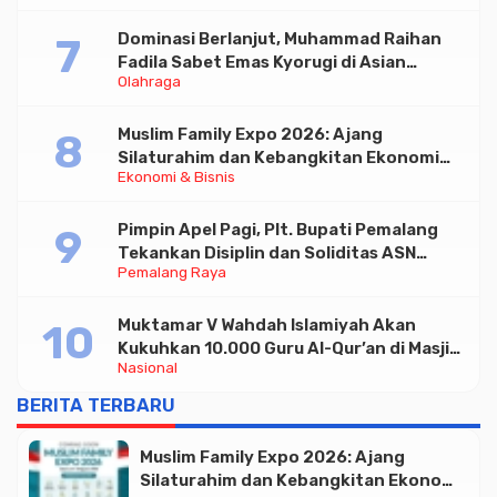
Dominasi Berlanjut, Muhammad Raihan
Fadila Sabet Emas Kyorugi di Asian
Olahraga
Taekwondo Indonesia Open 2026
Muslim Family Expo 2026: Ajang
Silaturahim dan Kebangkitan Ekonomi
Ekonomi & Bisnis
Halal di Jakarta
Pimpin Apel Pagi, Plt. Bupati Pemalang
Tekankan Disiplin dan Soliditas ASN
Pemalang Raya
untuk Pelayanan Publik
Muktamar V Wahdah Islamiyah Akan
Kukuhkan 10.000 Guru Al-Qur’an di Masjid
Nasional
Istiqlal
BERITA TERBARU
Muslim Family Expo 2026: Ajang
Silaturahim dan Kebangkitan Ekonomi