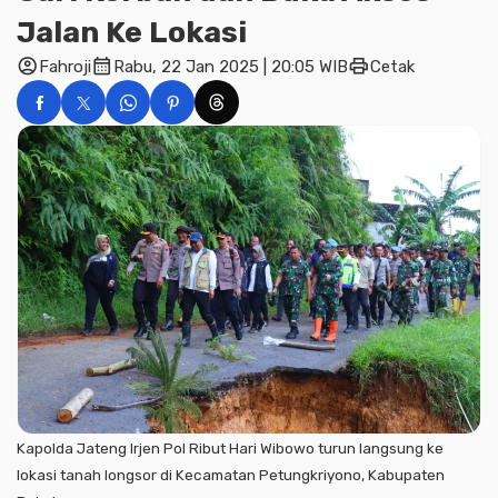
Jalan Ke Lokasi
account_circle
calendar_month
print
Fahroji
Rabu, 22 Jan 2025 | 20:05 WIB
Cetak
Kapolda Jateng Irjen Pol Ribut Hari Wibowo turun langsung ke
lokasi tanah longsor di Kecamatan Petungkriyono, Kabupaten