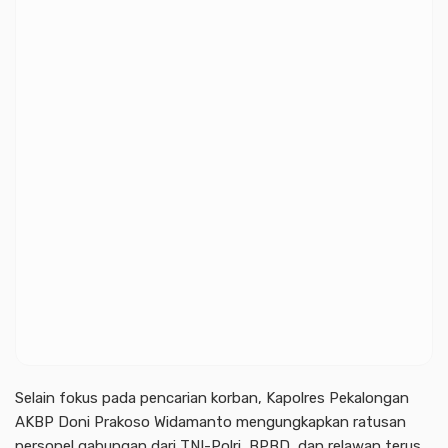
Selain fokus pada pencarian korban, Kapolres Pekalongan
AKBP Doni Prakoso Widamanto mengungkapkan ratusan
personel gabungan dari TNI-Polri, BPBD, dan relawan terus