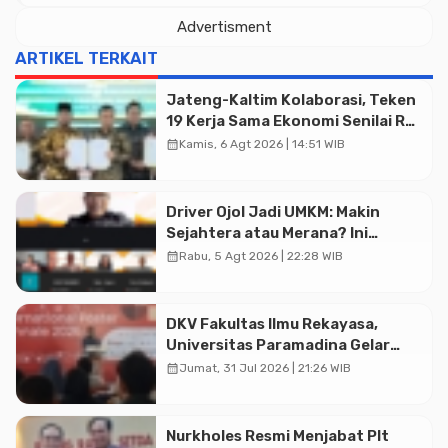
Advertisment
ARTIKEL TERKAIT
Jateng-Kaltim Kolaborasi, Teken
19 Kerja Sama Ekonomi Senilai Rp
20,2 Triliun
calendar_month
Kamis, 6 Agt 2026 | 14:51 WIB
Driver Ojol Jadi UMKM: Makin
Sejahtera atau Merana? Ini
Temuan Diskusi Paramadina
calendar_month
Rabu, 5 Agt 2026 | 22:28 WIB
DKV Fakultas Ilmu Rekayasa,
Universitas Paramadina Gelar
Diskusi Desain
calendar_month
Jumat, 31 Jul 2026 | 21:26 WIB
Nurkholes Resmi Menjabat Plt