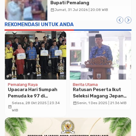
Bupati Pemalang
calendar_month
Jumat, 31 Jul 2026 | 20:08 WIB
REKOMENDASI UNTUK ANDA
Pemalang Raya
Berita Utama
Upacara Hari Sumpah
Ratusan Peserta Ikut
Pemuda ke 97 di
Seleksi Magang Jepang
Pemalang Diwarnai
di Pemalang
calendar_month
Selasa, 28 Okt 2025 | 23:34
Senin, 1 Des 2025 | 21:36 WIB
calendar_month
Penyerahan
WIB
Penghargaan POPDA