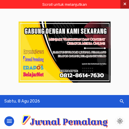
×
Scroll untuk melanjutkan
search
Sabtu, 8 Agu 2026
menu
light_mode