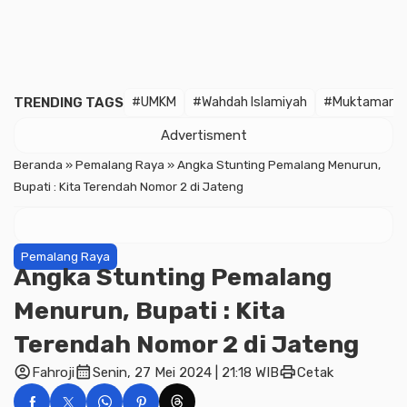
TRENDING TAGS
#UMKM
#Wahdah Islamiyah
#Muktamar
Advertisment
Beranda
»
Pemalang Raya
»
Angka Stunting Pemalang Menurun,
Bupati : Kita Terendah Nomor 2 di Jateng
Pemalang Raya
Angka Stunting Pemalang
Menurun, Bupati : Kita
Terendah Nomor 2 di Jateng
account_circle
calendar_month
print
Fahroji
Senin, 27 Mei 2024 | 21:18 WIB
Cetak