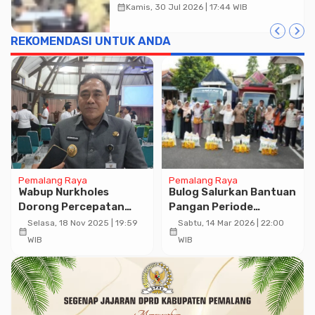
dan Oknum Staf Internal Sebagai
calendar_month
Kamis, 30 Jul 2026 | 17:44 WIB
Tersangka Pemerasan Rp1,98
Miliar
REKOMENDASI UNTUK ANDA
Pemalang Raya
Pemalang Raya
Wabup Nurkholes
Bulog Salurkan Bantuan
Dorong Percepatan
Pangan Periode
Pembangunan 143
Februari-Maret 2026 di
Selasa, 18 Nov 2025 | 19:59
Sabtu, 14 Mar 2026 | 22:00
calendar_month
calendar_month
Dapur MPG
Kabupaten Pemalang
WIB
WIB