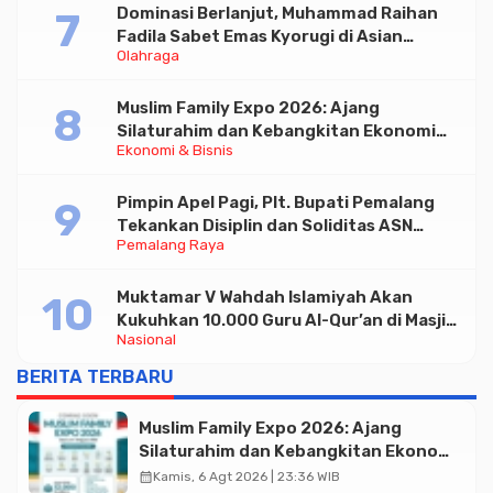
Dominasi Berlanjut, Muhammad Raihan
Fadila Sabet Emas Kyorugi di Asian
Olahraga
Taekwondo Indonesia Open 2026
Muslim Family Expo 2026: Ajang
Silaturahim dan Kebangkitan Ekonomi
Ekonomi & Bisnis
Halal di Jakarta
Pimpin Apel Pagi, Plt. Bupati Pemalang
Tekankan Disiplin dan Soliditas ASN
Pemalang Raya
untuk Pelayanan Publik
Muktamar V Wahdah Islamiyah Akan
Kukuhkan 10.000 Guru Al-Qur’an di Masjid
Nasional
Istiqlal
BERITA TERBARU
Muslim Family Expo 2026: Ajang
Silaturahim dan Kebangkitan Ekonomi
Halal di Jakarta
calendar_month
Kamis, 6 Agt 2026 | 23:36 WIB