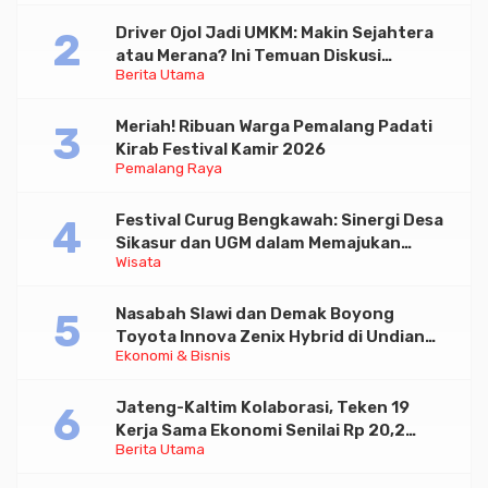
Driver Ojol Jadi UMKM: Makin Sejahtera
atau Merana? Ini Temuan Diskusi
Berita Utama
Paramadina
Meriah! Ribuan Warga Pemalang Padati
Kirab Festival Kamir 2026
Pemalang Raya
Festival Curug Bengkawah: Sinergi Desa
Sikasur dan UGM dalam Memajukan
Wisata
Wisata serta UMKM Lokal
Nasabah Slawi dan Demak Boyong
Toyota Innova Zenix Hybrid di Undian
Ekonomi & Bisnis
Tabungan Bima Bank Jateng
Jateng-Kaltim Kolaborasi, Teken 19
Kerja Sama Ekonomi Senilai Rp 20,2
Berita Utama
Triliun