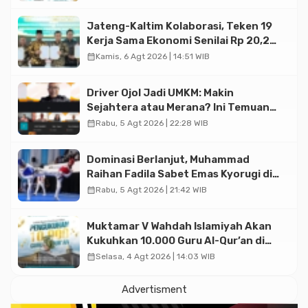
Jateng-Kaltim Kolaborasi, Teken 19
Kerja Sama Ekonomi Senilai Rp 20,2
Triliun
calendar_month
Kamis, 6 Agt 2026 | 14:51 WIB
Driver Ojol Jadi UMKM: Makin
Sejahtera atau Merana? Ini Temuan
Diskusi Paramadina
calendar_month
Rabu, 5 Agt 2026 | 22:28 WIB
Dominasi Berlanjut, Muhammad
Raihan Fadila Sabet Emas Kyorugi di
Asian Taekwondo Indonesia Open
calendar_month
Rabu, 5 Agt 2026 | 21:42 WIB
2026
Muktamar V Wahdah Islamiyah Akan
Kukuhkan 10.000 Guru Al-Qur’an di
Masjid Istiqlal
calendar_month
Selasa, 4 Agt 2026 | 14:03 WIB
Advertisment