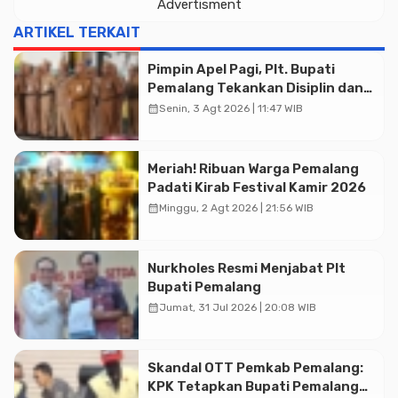
Advertisment
ARTIKEL TERKAIT
Pimpin Apel Pagi, Plt. Bupati
Pemalang Tekankan Disiplin dan
Soliditas ASN untuk Pelayanan
calendar_month
Senin, 3 Agt 2026 | 11:47 WIB
Publik
Meriah! Ribuan Warga Pemalang
Padati Kirab Festival Kamir 2026
calendar_month
Minggu, 2 Agt 2026 | 21:56 WIB
Nurkholes Resmi Menjabat Plt
Bupati Pemalang
Advertisment
calendar_month
Jumat, 31 Jul 2026 | 20:08 WIB
Skandal OTT Pemkab Pemalang:
KPK Tetapkan Bupati Pemalang