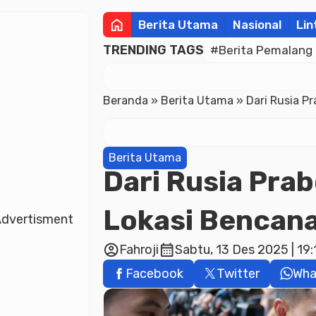
home
Berita Utama
Nasional
Lin
TRENDING TAGS
#Berita Pemalang
Beranda
»
Berita Utama
»
Dari Rusia P
Berita Utama
Dari Rusia Pra
Lokasi Bencana
dvertisment
account_circle
calendar_month
Fahroji
Sabtu, 13 Des 2025 | 19
Facebook
Twitter
Wha