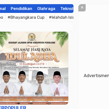
×
nal
Pendidikan
Olahraga
Teknologi
Kolom
Wis
po
#Bhayangkara Cup
#Wahdah Islamiyah
#Merah P
Advertisme
ERPOPULER