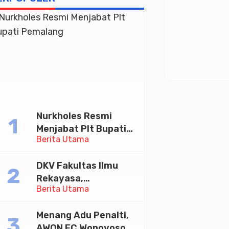
Nurkholes Resmi
Menjabat Plt Bupati
Berita Utama
Pemalang
DKV Fakultas Ilmu
Rekayasa,
Berita Utama
Universitas
Paramadina Gelar
Menang Adu Penalti,
Diskusi Desain
AWON FC Wonoyoso