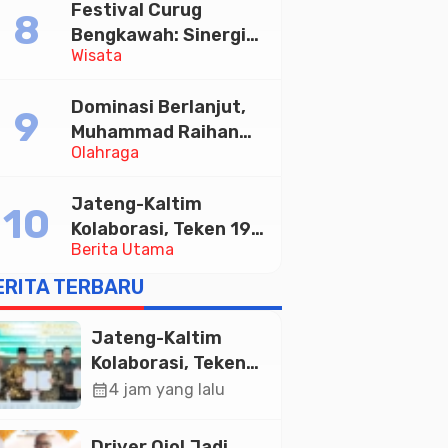
Festival Curug
Tabungan Bima Bank
Bengkawah: Sinergi
Jateng
Wisata
Desa Sikasur dan
UGM dalam
Dominasi Berlanjut,
Memajukan Wisata
Muhammad Raihan
serta UMKM Lokal
Olahraga
Fadila Sabet Emas
Kyorugi di Asian
Jateng-Kaltim
Taekwondo Indonesia
Kolaborasi, Teken 19
Open 2026
Berita Utama
Kerja Sama Ekonomi
Senilai Rp 20,2 Triliun
ERITA TERBARU
Jateng-Kaltim
Kolaborasi, Teken
19 Kerja Sama
calendar_month
4 jam yang lalu
Ekonomi Senilai Rp
20,2 Triliun
Driver Ojol Jadi