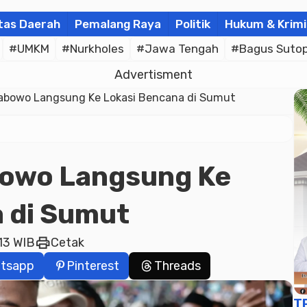
tas Daerah
Pemalang Raya
Politik
Hukum & Krimi
#UMKM
#Nurkholes
#Jawa Tengah
#Bagus Suto
Advertisment
rabowo Langsung Ke Lokasi Bencana di Sumut
bowo Langsung Ke
 di Sumut
print
:13 WIB
Cetak
tsapp
Pinterest
Threads
T