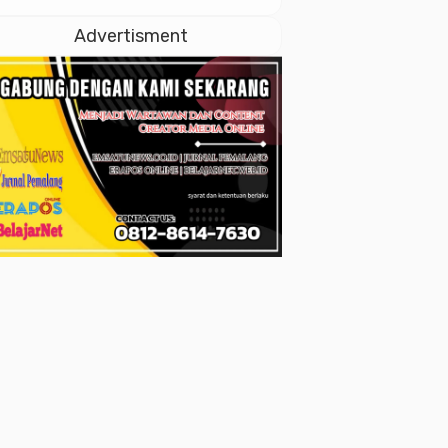
dan Soliditas ASN
untuk Pelayanan
Advertisment
Publik