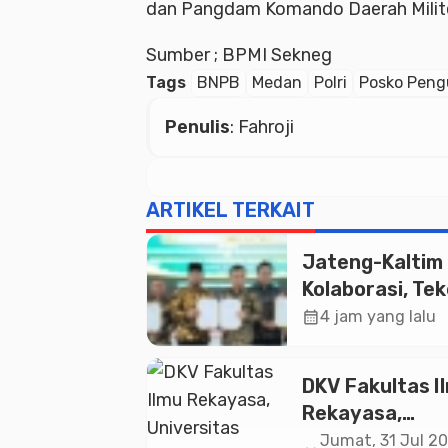
dan Pangdam Komando Daerah Militer
Sumber ; BPMI Sekneg
Tags
BNPB
Medan
Polri
Posko Peng
Penulis
: Fahroji
ARTIKEL TERKAIT
Jateng-Kaltim
Kolaborasi, Te
19 Kerja Sama
calendar_month
4 jam yang lalu
Ekonomi Senila
20,2 Triliun
DKV Fakultas I
Rekayasa,
Universitas
Jumat, 31 Jul 20