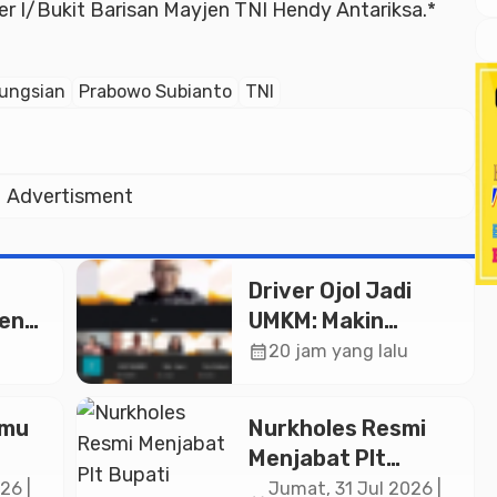
 I/Bukit Barisan Mayjen TNI Hendy Antariksa.*
ungsian
Prabowo Subianto
TNI
Advertisment
Driver Ojol Jadi
ken
UMKM: Makin
Sejahtera atau
calendar_month
20 jam yang lalu
i Rp
Merana? Ini
Temuan Diskusi
lmu
Nurkholes Resmi
Paramadina
Menjabat Plt
Bupati Pemalang
26 |
Jumat, 31 Jul 2026 |