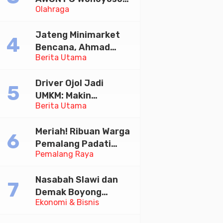
Olahraga
Juara Bhayangkara
Cup 2026
Jateng Minimarket
Bencana, Ahmad
Berita Utama
Luthfi Minta PMI Jadi
Garda Depan
Driver Ojol Jadi
UMKM: Makin
Berita Utama
Sejahtera atau
Merana? Ini Temuan
Meriah! Ribuan Warga
Diskusi Paramadina
Pemalang Padati
Pemalang Raya
Kirab Festival Kamir
2026
Nasabah Slawi dan
Demak Boyong
Ekonomi & Bisnis
Toyota Innova Zenix
Hybrid di Undian