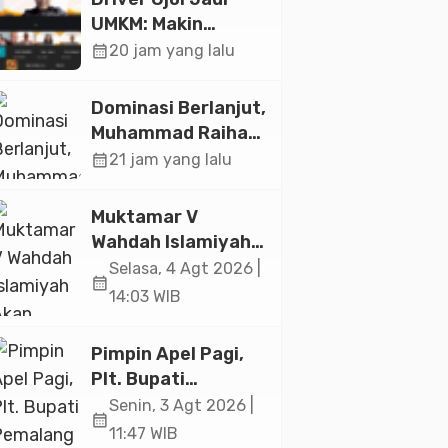
UMKM: Makin
Sejahtera atau
calendar_month
20 jam yang lalu
Merana? Ini
Temuan Diskusi
Dominasi Berlanjut,
Paramadina
Muhammad Raihan
Fadila Sabet Emas
calendar_month
21 jam yang lalu
Kyorugi di Asian
Taekwondo
Muktamar V
Indonesia Open
Wahdah Islamiyah
2026
Akan Kukuhkan
Selasa, 4 Agt 2026 |
calendar_month
10.000 Guru Al-
14:03 WIB
Qur’an di Masjid
Istiqlal
Pimpin Apel Pagi,
Plt. Bupati
Pemalang
Senin, 3 Agt 2026 |
calendar_month
Tekankan Disiplin
11:47 WIB