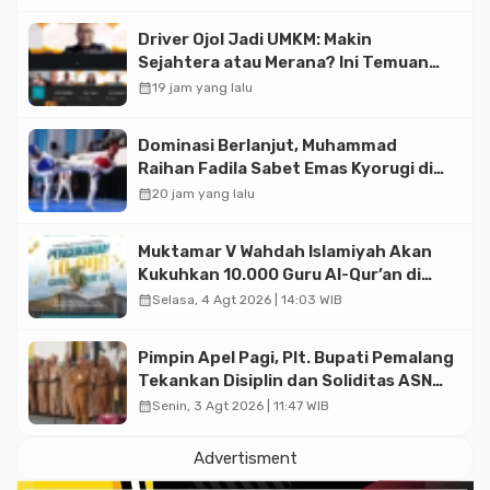
Driver Ojol Jadi UMKM: Makin
Sejahtera atau Merana? Ini Temuan
Diskusi Paramadina
calendar_month
19 jam yang lalu
Dominasi Berlanjut, Muhammad
Raihan Fadila Sabet Emas Kyorugi di
Asian Taekwondo Indonesia Open
calendar_month
20 jam yang lalu
2026
Muktamar V Wahdah Islamiyah Akan
Kukuhkan 10.000 Guru Al-Qur’an di
Masjid Istiqlal
calendar_month
Selasa, 4 Agt 2026 | 14:03 WIB
Pimpin Apel Pagi, Plt. Bupati Pemalang
Tekankan Disiplin dan Soliditas ASN
untuk Pelayanan Publik
calendar_month
Senin, 3 Agt 2026 | 11:47 WIB
Advertisment