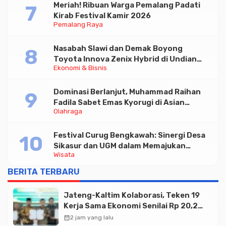
Meriah! Ribuan Warga Pemalang Padati
Kirab Festival Kamir 2026
Pemalang Raya
Nasabah Slawi dan Demak Boyong
Toyota Innova Zenix Hybrid di Undian
Ekonomi & Bisnis
Tabungan Bima Bank Jateng
Dominasi Berlanjut, Muhammad Raihan
Fadila Sabet Emas Kyorugi di Asian
Olahraga
Taekwondo Indonesia Open 2026
Festival Curug Bengkawah: Sinergi Desa
Sikasur dan UGM dalam Memajukan
Wisata
Wisata serta UMKM Lokal
BERITA TERBARU
Jateng-Kaltim Kolaborasi, Teken 19
Kerja Sama Ekonomi Senilai Rp 20,2
Triliun
calendar_month
2 jam yang lalu