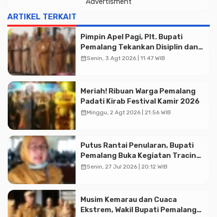
Advertisment
ARTIKEL TERKAIT
Pimpin Apel Pagi, Plt. Bupati
Pemalang Tekankan Disiplin dan
Soliditas ASN untuk Pelayanan
calendar_month
Senin, 3 Agt 2026 | 11:47 WIB
Publik
Meriah! Ribuan Warga Pemalang
Padati Kirab Festival Kamir 2026
calendar_month
Minggu, 2 Agt 2026 | 21:56 WIB
Putus Rantai Penularan, Bupati
Pemalang Buka Kegiatan Tracing
Advertisment
TBC Terintegrasi di Mulyoharjo
calendar_month
Senin, 27 Jul 2026 | 20:12 WIB
Musim Kemarau dan Cuaca
Ekstrem, Wakil Bupati Pemalang