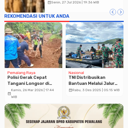
Ingatkan ASN Waspada Bahaya
calendar_month
Senin, 27 Jul 2026 | 19:36 WIB
Kebakaran
REKOMENDASI UNTUK ANDA
Pemalang Raya
Nasional
Polisi Gerak Cepat
TNI Distribusikan
Tangani Longsor di
Bantuan Melalui Jalur
Kajen, Akses Jalan
Alternatif Danau
calendar_month
Kamis, 26 Mar 2026 | 17:44
Rabu, 3 Des 2025 | 05:15 WIB
calendar_month
Warga Kembali Normal
Singkarak
WIB