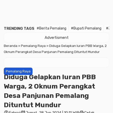
TRENDING TAGS
#Berita Pemalang
#Bupati Pemalang
#Ja
Advertisment
Beranda
»
Pemalang Raya
»
Diduga Gelapkan Iuran PBB Warga, 2
Oknum Perangkat Desa Panjunan Pemalang Dituntut Mundur
Pemalang Raya
Diduga Gelapkan Iuran PBB
Warga, 2 Oknum Perangkat
Desa Panjunan Pemalang
Dituntut Mundur
account_circle
calendar_month
print
Fahroji
Jumat, 28 Jun 2024 | 10:11 WIB
Cetak