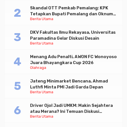
Skandal OTT Pemkab Pemalang: KPK
Tetapkan Bupati Pemalang dan Oknum
Berita Utama
Staf Internal Sebagai Tersangka
Pemerasan Rp1,98 Miliar
DKV Fakultas Ilmu Rekayasa, Universitas
Paramadina Gelar Diskusi Desain
Berita Utama
Menang Adu Penalti, AWON FC Wonoyoso
Juara Bhayangkara Cup 2026
Olahraga
Jateng Minimarket Bencana, Ahmad
Luthfi Minta PMI Jadi Garda Depan
Berita Utama
Driver Ojol Jadi UMKM: Makin Sejahtera
atau Merana? Ini Temuan Diskusi
Berita Utama
Paramadina