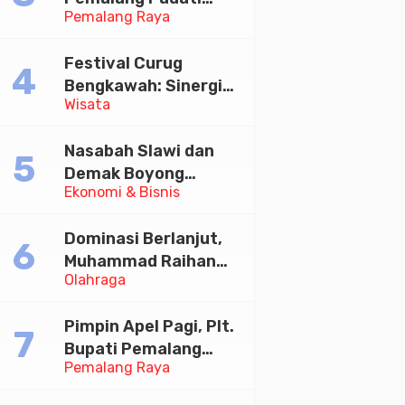
Pemalang Raya
Kirab Festival Kamir
2026
Festival Curug
Bengkawah: Sinergi
Wisata
Desa Sikasur dan
UGM dalam
Nasabah Slawi dan
Memajukan Wisata
Demak Boyong
serta UMKM Lokal
Ekonomi & Bisnis
Toyota Innova Zenix
Hybrid di Undian
Dominasi Berlanjut,
Tabungan Bima Bank
Muhammad Raihan
Jateng
Olahraga
Fadila Sabet Emas
Kyorugi di Asian
Pimpin Apel Pagi, Plt.
Taekwondo Indonesia
Bupati Pemalang
Open 2026
Pemalang Raya
Tekankan Disiplin dan
Soliditas ASN untuk