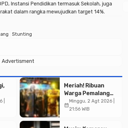
OPD, Instansi Pendidikan termasuk Sekolah, juga
akat dalam rangka mewujudkan target 14%.
lang
Stunting
Advertisment
i,
Meriah! Ribuan
Warga Pemalang
Padati Kirab
6 |
Minggu, 2 Agt 2026 |
calendar_month
in
Festival Kamir
21:56 WIB
ASN
2026
an