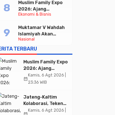
Muslim Family Expo
Pelayanan Publik
2026: Ajang
Ekonomi & Bisnis
Silaturahim dan
Kebangkitan Ekonomi
Muktamar V Wahdah
Halal di Jakarta
Islamiyah Akan
Nasional
Kukuhkan 10.000
Guru Al-Qur’an di
ERITA TERBARU
Masjid Istiqlal
Muslim Family Expo
2026: Ajang
Silaturahim dan
Kamis, 6 Agt 2026 |
calendar_month
Kebangkitan
23:36 WIB
Ekonomi Halal di
Jakarta
Jateng-Kaltim
Kolaborasi, Teken
19 Kerja Sama
Kamis, 6 Agt 2026 |
calendar_month