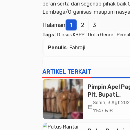
peran serta dari segenap pihak baik 
Lembaga/Organisasi maupun masyar
Halaman
1
2
3
Tags
Dinsos KBPP
Duta Genre
Pema
Penulis
: Fahroji
ARTIKEL TERKAIT
Pimpin Apel Pag
Plt. Bupati
Pemalang
Senin, 3 Agt 202
calendar_month
Tekankan Disipl
11:47 WIB
dan Soliditas 
untuk Pelayan