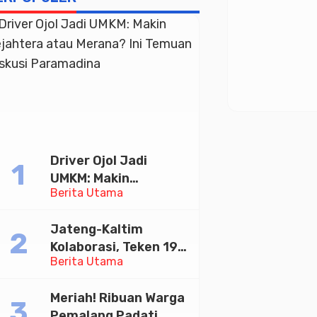
Driver Ojol Jadi
UMKM: Makin
Berita Utama
Sejahtera atau
Merana? Ini Temuan
Jateng-Kaltim
Diskusi Paramadina
Kolaborasi, Teken 19
Berita Utama
Kerja Sama Ekonomi
Senilai Rp 20,2 Triliun
Meriah! Ribuan Warga
Pemalang Padati