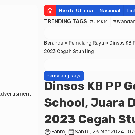
home
Berita Utama
Nasional
Lin
TRENDING TAGS
#UMKM
#Wahdah 
Beranda
»
Pemalang Raya
»
Dinsos KB 
2023 Cegah Stunting
Pemalang Raya
Dinsos KB PP G
dvertisment
School, Juara 
2023 Cegah St
account_circle
calendar_month
Fahroji
Sabtu, 23 Mar 2024 | 07