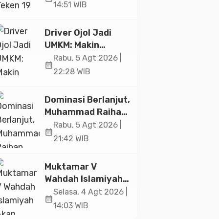
Ekonomi Senilai Rp
14:51 WIB
20,2 Triliun
Driver Ojol Jadi
UMKM: Makin
Sejahtera atau
Rabu, 5 Agt 2026 |
calendar_month
Merana? Ini
22:28 WIB
Temuan Diskusi
Paramadina
Dominasi Berlanjut,
Muhammad Raihan
Fadila Sabet Emas
Rabu, 5 Agt 2026 |
calendar_month
Kyorugi di Asian
21:42 WIB
Taekwondo
Indonesia Open
Muktamar V
2026
Wahdah Islamiyah
Akan Kukuhkan
Selasa, 4 Agt 2026 |
calendar_month
10.000 Guru Al-
14:03 WIB
Qur’an di Masjid