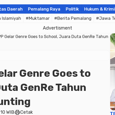
tas Daerah
Pemalang Raya
Politik
Hukum & Krimi
Islamiyah
#Muktamar
#Berita Pemalang
#Jawa T
Advertisment
PP Gelar Genre Goes to School, Juara Duta GenRe Tahun
elar Genre Goes to
Duta GenRe Tahun
unting
print
:10 WIB
Cetak
T