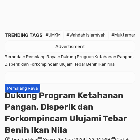
TRENDING TAGS
#UMKM
#Wahdah Islamiyah
#Muktamar
Advertisment
Beranda
»
Pemalang Raya
»
Dukung Program Ketahanan Pangan,
Disperik dan Forkompincam Ulujami Tebar Benih Ikan Nila
Pemalang Raya
Dukung Program Ketahanan
Pangan, Disperik dan
Forkompincam Ulujami Tebar
Benih Ikan Nila
account_circle
calendar_month
print
Tim Redaksi
Senin, 25 Nov 2024 | 22:24 WIB
Cetak