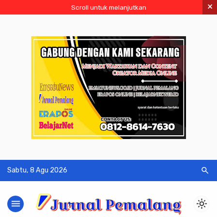
×
Scroll untuk melanjutkan
search
Sabtu, 8 Agu 2026
menu
light_mode