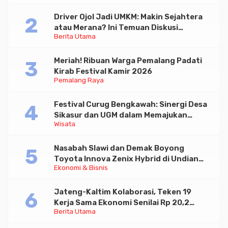
Driver Ojol Jadi UMKM: Makin Sejahtera
atau Merana? Ini Temuan Diskusi
Berita Utama
Paramadina
Meriah! Ribuan Warga Pemalang Padati
Kirab Festival Kamir 2026
Pemalang Raya
Festival Curug Bengkawah: Sinergi Desa
Sikasur dan UGM dalam Memajukan
Wisata
Wisata serta UMKM Lokal
Nasabah Slawi dan Demak Boyong
Toyota Innova Zenix Hybrid di Undian
Ekonomi & Bisnis
Tabungan Bima Bank Jateng
Jateng-Kaltim Kolaborasi, Teken 19
Kerja Sama Ekonomi Senilai Rp 20,2
Berita Utama
Triliun