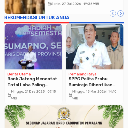
Ingatkan ASN Waspada Bahaya
calendar_month
Senin, 27 Jul 2026 | 19:36 WIB
Kebakaran
REKOMENDASI UNTUK ANDA
Berita Utama
Pemalang Raya
Bank Jateng Mencatat
SPPG Pelita Prabu
Total Laba Paling
Bumirejo Dihentikan
Tinggi di Antara Bank
Sementara Oleh
Minggu, 21 Des 2025 | 07:15
Minggu, 15 Mar 2026 | 14:10
calendar_month
calendar_month
BPD di Pulau Jawa
Kasatgas MBG
WIB
WIB
Kabupaten Pemalang