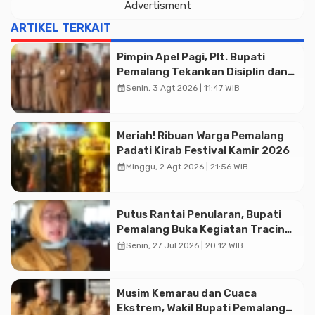
Advertisment
ARTIKEL TERKAIT
Pimpin Apel Pagi, Plt. Bupati
Pemalang Tekankan Disiplin dan
Soliditas ASN untuk Pelayanan
calendar_month
Senin, 3 Agt 2026 | 11:47 WIB
Publik
Meriah! Ribuan Warga Pemalang
Padati Kirab Festival Kamir 2026
calendar_month
Minggu, 2 Agt 2026 | 21:56 WIB
Putus Rantai Penularan, Bupati
Pemalang Buka Kegiatan Tracing
Advertisment
TBC Terintegrasi di Mulyoharjo
calendar_month
Senin, 27 Jul 2026 | 20:12 WIB
Musim Kemarau dan Cuaca
Ekstrem, Wakil Bupati Pemalang