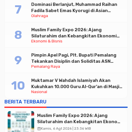
Dominasi Berlanjut, Muhammad Raihan
Fadila Sabet Emas Kyorugi di Asian
Olahraga
Taekwondo Indonesia Open 2026
Muslim Family Expo 2026: Ajang
Silaturahim dan Kebangkitan Ekonomi
Ekonomi & Bisnis
Halal di Jakarta
Pimpin Apel Pagi, Plt. Bupati Pemalang
Tekankan Disiplin dan Soliditas ASN
Pemalang Raya
untuk Pelayanan Publik
Muktamar V Wahdah Islamiyah Akan
Kukuhkan 10.000 Guru Al-Qur’an di Masjid
Nasional
Istiqlal
BERITA TERBARU
Muslim Family Expo 2026: Ajang
Silaturahim dan Kebangkitan Ekonomi
Halal di Jakarta
calendar_month
Kamis, 6 Agt 2026 | 23:36 WIB