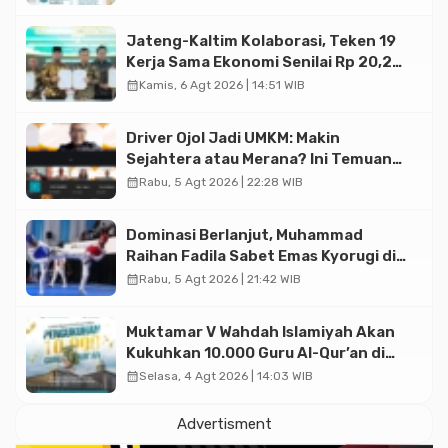
Jateng-Kaltim Kolaborasi, Teken 19
Kerja Sama Ekonomi Senilai Rp 20,2
Triliun
calendar_month
Kamis, 6 Agt 2026 | 14:51 WIB
Driver Ojol Jadi UMKM: Makin
Sejahtera atau Merana? Ini Temuan
Diskusi Paramadina
calendar_month
Rabu, 5 Agt 2026 | 22:28 WIB
Dominasi Berlanjut, Muhammad
Raihan Fadila Sabet Emas Kyorugi di
Asian Taekwondo Indonesia Open
calendar_month
Rabu, 5 Agt 2026 | 21:42 WIB
2026
Muktamar V Wahdah Islamiyah Akan
Kukuhkan 10.000 Guru Al-Qur’an di
Masjid Istiqlal
calendar_month
Selasa, 4 Agt 2026 | 14:03 WIB
Advertisment