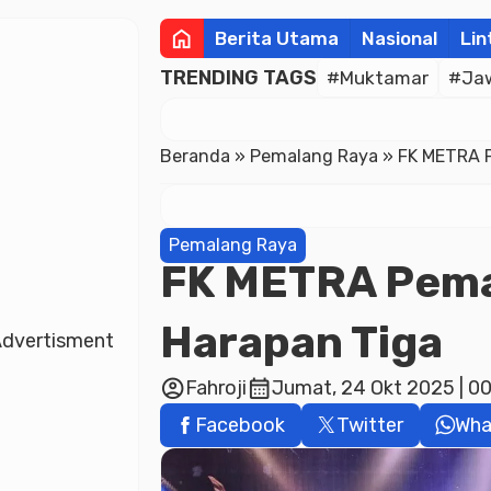
home
Berita Utama
Nasional
Lin
TRENDING TAGS
#Muktamar
#Ja
Beranda
»
Pemalang Raya
»
FK METRA P
Pemalang Raya
FK METRA Pema
Harapan Tiga
dvertisment
account_circle
calendar_month
Fahroji
Jumat, 24 Okt 2025 | 0
Facebook
Twitter
Wha