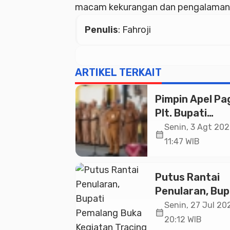
macam kekurangan dan pengalaman da
Penulis
: Fahroji
ARTIKEL TERKAIT
Pimpin Apel Pag
Plt. Bupati
Pemalang
Senin, 3 Agt 202
calendar_month
Tekankan Disipl
11:47 WIB
dan Soliditas 
untuk Pelayan
Putus Rantai
Publik
Penularan, Bup
Pemalang Buk
Senin, 27 Jul 202
calendar_month
Kegiatan Traci
20:12 WIB