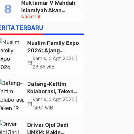
Muktamar V Wahdah
Halal di Jakarta
Islamiyah Akan
Nasional
Kukuhkan 10.000
Guru Al-Qur’an di
ERITA TERBARU
Masjid Istiqlal
Muslim Family Expo
2026: Ajang
Silaturahim dan
Kamis, 6 Agt 2026 |
calendar_month
Kebangkitan
23:36 WIB
Ekonomi Halal di
Jakarta
Jateng-Kaltim
Kolaborasi, Teken
19 Kerja Sama
Kamis, 6 Agt 2026 |
calendar_month
Ekonomi Senilai Rp
14:51 WIB
20,2 Triliun
Driver Ojol Jadi
UMKM: Makin