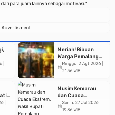
ri para juara lainnya sebagai motivasi.*
Advertisment
i,
Meriah! Ribuan
Warga Pemalang
Padati Kirab
6 |
Minggu, 2 Agt 2026 |
calendar_month
in
Festival Kamir
21:56 WIB
ASN
2026
an
Musim Kemarau
ati
dan Cuaca
a
Ekstrem, Wakil
6 |
Senin, 27 Jul 2026 |
calendar_month
ng
Bupati Pemalang
19:36 WIB