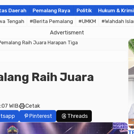
tas Daerah
Pemalang Raya
Politik
Hukum & Krimi
wa Tengah
#Berita Pemalang
#UMKM
#Wahdah Isl
Advertisment
emalang Raih Juara Harapan Tiga
lang Raih Juara
print
0:07 WIB
Cetak
tsapp
Pinterest
Threads
T