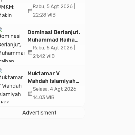
Sejahtera atau
Rabu, 5 Agt 2026 |
calendar_month
Merana? Ini
22:28 WIB
Temuan Diskusi
Paramadina
Dominasi Berlanjut,
Muhammad Raihan
Fadila Sabet Emas
Rabu, 5 Agt 2026 |
calendar_month
Kyorugi di Asian
21:42 WIB
Taekwondo
Indonesia Open
Muktamar V
2026
Wahdah Islamiyah
Akan Kukuhkan
Selasa, 4 Agt 2026 |
calendar_month
10.000 Guru Al-
14:03 WIB
Qur’an di Masjid
Istiqlal
Advertisment