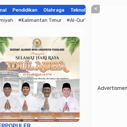
×
nal
Pendidikan
Olahraga
Teknologi
Kolom
Wis
amiyah
#Kalimantan Timur
#Al-Qur’an
#Indef
#Nur
Advertisme
ERPOPULER