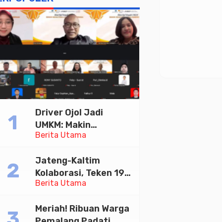
Driver Ojol Jadi
UMKM: Makin
Berita Utama
Sejahtera atau
Merana? Ini Temuan
Jateng-Kaltim
Diskusi Paramadina
Kolaborasi, Teken 19
Berita Utama
Kerja Sama Ekonomi
Senilai Rp 20,2 Triliun
Meriah! Ribuan Warga
Pemalang Padati