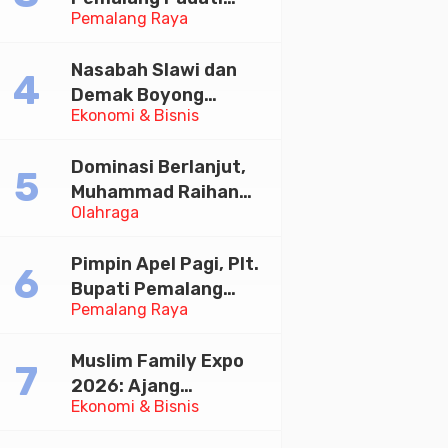
Pemalang Raya
Kirab Festival Kamir
2026
Nasabah Slawi dan
Demak Boyong
Ekonomi & Bisnis
Toyota Innova Zenix
Hybrid di Undian
Dominasi Berlanjut,
Tabungan Bima Bank
Muhammad Raihan
Jateng
Olahraga
Fadila Sabet Emas
Kyorugi di Asian
Pimpin Apel Pagi, Plt.
Taekwondo Indonesia
Bupati Pemalang
Open 2026
Pemalang Raya
Tekankan Disiplin dan
Soliditas ASN untuk
Muslim Family Expo
Pelayanan Publik
2026: Ajang
Ekonomi & Bisnis
Silaturahim dan
Kebangkitan Ekonomi