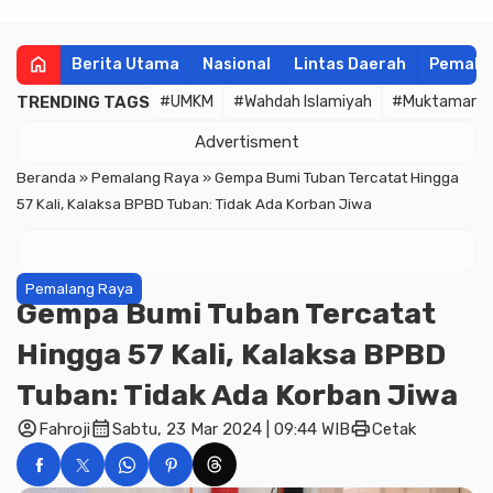
home
Berita Utama
Nasional
Lintas Daerah
Pemala
TRENDING TAGS
#UMKM
#Wahdah Islamiyah
#Muktamar
Advertisment
Beranda
»
Pemalang Raya
»
Gempa Bumi Tuban Tercatat Hingga
57 Kali, Kalaksa BPBD Tuban: Tidak Ada Korban Jiwa
Pemalang Raya
Gempa Bumi Tuban Tercatat
Hingga 57 Kali, Kalaksa BPBD
Tuban: Tidak Ada Korban Jiwa
account_circle
calendar_month
print
Fahroji
Sabtu, 23 Mar 2024 | 09:44 WIB
Cetak