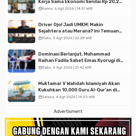
Kerja Sama Ekonomi Senilai Rp 20,2
Triliun
calendar_month
Kamis, 6 Agt 2026 | 14:51 WIB
Driver Ojol Jadi UMKM: Makin
Sejahtera atau Merana? Ini Temuan
Diskusi Paramadina
calendar_month
Rabu, 5 Agt 2026 | 22:28 WIB
Dominasi Berlanjut, Muhammad
Raihan Fadila Sabet Emas Kyorugi di
Asian Taekwondo Indonesia Open
calendar_month
Rabu, 5 Agt 2026 | 21:42 WIB
2026
Muktamar V Wahdah Islamiyah Akan
Kukuhkan 10.000 Guru Al-Qur’an di
Masjid Istiqlal
calendar_month
Selasa, 4 Agt 2026 | 14:03 WIB
Advertisment