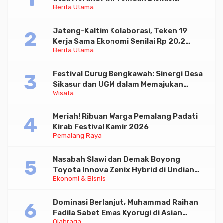
Berita Utama
Paramadina
Jateng-Kaltim Kolaborasi, Teken 19
Kerja Sama Ekonomi Senilai Rp 20,2
Berita Utama
Triliun
Festival Curug Bengkawah: Sinergi Desa
Sikasur dan UGM dalam Memajukan
Wisata
Wisata serta UMKM Lokal
Meriah! Ribuan Warga Pemalang Padati
Kirab Festival Kamir 2026
Pemalang Raya
Nasabah Slawi dan Demak Boyong
Toyota Innova Zenix Hybrid di Undian
Ekonomi & Bisnis
Tabungan Bima Bank Jateng
Dominasi Berlanjut, Muhammad Raihan
Fadila Sabet Emas Kyorugi di Asian
Olahraga