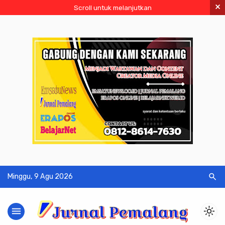
×
Scroll untuk melanjutkan
search
Minggu, 9 Agu 2026
menu
light_mode