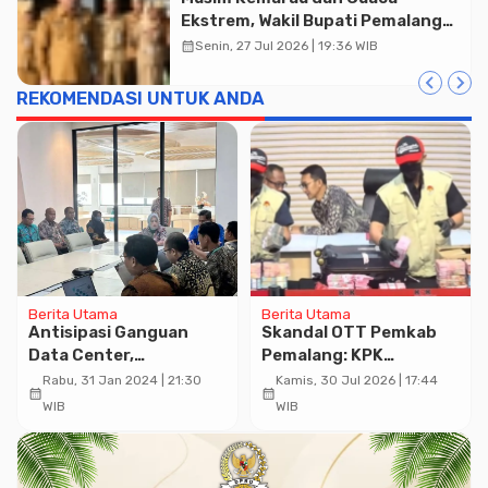
Ekstrem, Wakil Bupati Pemalang
Ingatkan ASN Waspada Bahaya
calendar_month
Senin, 27 Jul 2026 | 19:36 WIB
Kebakaran
Advertisment
REKOMENDASI UNTUK ANDA
Berita Utama
Berita Utama
Antisipasi Ganguan
Skandal OTT Pemkab
Data Center,
Pemalang: KPK
Diskominfo Jateng
Tetapkan Bupati
Rabu, 31 Jan 2024 | 21:30
Kamis, 30 Jul 2026 | 17:44
calendar_month
calendar_month
Gelar Simulasi DRP
Pemalang dan Oknum
WIB
WIB
Staf Internal Sebagai
Tersangka Pemerasan
Rp1,98 Miliar