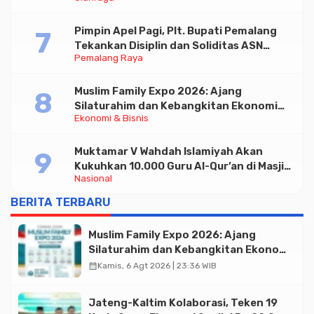
Taekwondo Indonesia Open 2026
Pimpin Apel Pagi, Plt. Bupati Pemalang
Tekankan Disiplin dan Soliditas ASN
Pemalang Raya
untuk Pelayanan Publik
Muslim Family Expo 2026: Ajang
Silaturahim dan Kebangkitan Ekonomi
Ekonomi & Bisnis
Halal di Jakarta
Muktamar V Wahdah Islamiyah Akan
Kukuhkan 10.000 Guru Al-Qur’an di Masjid
Nasional
Istiqlal
BERITA TERBARU
Muslim Family Expo 2026: Ajang
Silaturahim dan Kebangkitan Ekonomi
Halal di Jakarta
calendar_month
Kamis, 6 Agt 2026 | 23:36 WIB
Jateng-Kaltim Kolaborasi, Teken 19