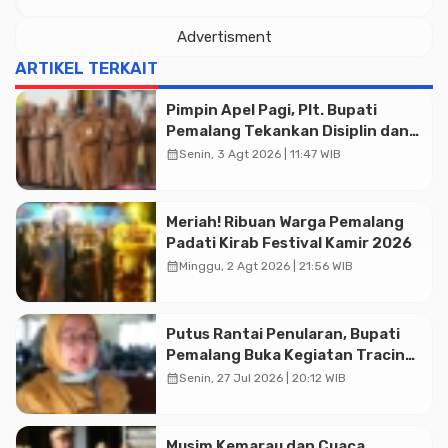
Advertisment
ARTIKEL TERKAIT
Pimpin Apel Pagi, Plt. Bupati
Pemalang Tekankan Disiplin dan
Soliditas ASN untuk Pelayanan
calendar_month
Senin, 3 Agt 2026 | 11:47 WIB
Publik
Meriah! Ribuan Warga Pemalang
Padati Kirab Festival Kamir 2026
calendar_month
Minggu, 2 Agt 2026 | 21:56 WIB
Putus Rantai Penularan, Bupati
Pemalang Buka Kegiatan Tracing
TBC Terintegrasi di Mulyoharjo
calendar_month
Senin, 27 Jul 2026 | 20:12 WIB
Musim Kemarau dan Cuaca