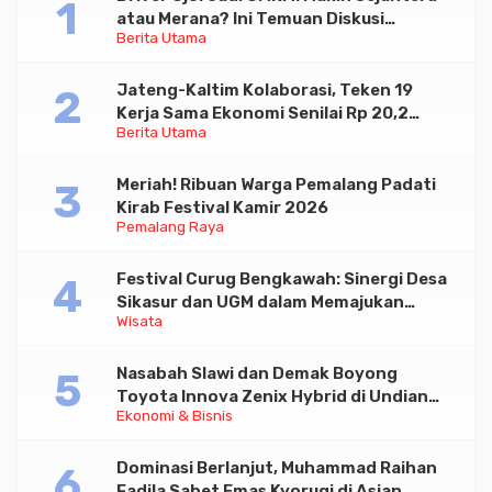
atau Merana? Ini Temuan Diskusi
Berita Utama
Paramadina
Jateng-Kaltim Kolaborasi, Teken 19
Kerja Sama Ekonomi Senilai Rp 20,2
Berita Utama
Triliun
Meriah! Ribuan Warga Pemalang Padati
Kirab Festival Kamir 2026
Pemalang Raya
Festival Curug Bengkawah: Sinergi Desa
Sikasur dan UGM dalam Memajukan
Wisata
Wisata serta UMKM Lokal
Nasabah Slawi dan Demak Boyong
Toyota Innova Zenix Hybrid di Undian
Ekonomi & Bisnis
Tabungan Bima Bank Jateng
Dominasi Berlanjut, Muhammad Raihan
Fadila Sabet Emas Kyorugi di Asian