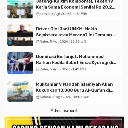
Jateng-Kaltim Kolaborasi, Teken 19
Kerja Sama Ekonomi Senilai Rp 20,2
Triliun
calendar_month
Kamis, 6 Agt 2026 | 14:51 WIB
Driver Ojol Jadi UMKM: Makin
Sejahtera atau Merana? Ini Temuan
Diskusi Paramadina
calendar_month
Rabu, 5 Agt 2026 | 22:28 WIB
Dominasi Berlanjut, Muhammad
Raihan Fadila Sabet Emas Kyorugi di
Asian Taekwondo Indonesia Open
calendar_month
Rabu, 5 Agt 2026 | 21:42 WIB
2026
Muktamar V Wahdah Islamiyah Akan
Kukuhkan 10.000 Guru Al-Qur’an di
Masjid Istiqlal
calendar_month
Selasa, 4 Agt 2026 | 14:03 WIB
Advertisment