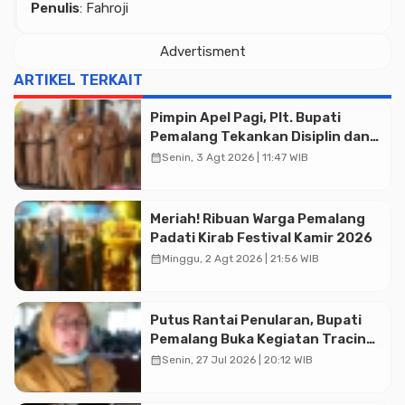
Penulis
: Fahroji
Advertisment
ARTIKEL TERKAIT
Pimpin Apel Pagi, Plt. Bupati
Pemalang Tekankan Disiplin dan
Soliditas ASN untuk Pelayanan
calendar_month
Senin, 3 Agt 2026 | 11:47 WIB
Publik
Meriah! Ribuan Warga Pemalang
Padati Kirab Festival Kamir 2026
calendar_month
Minggu, 2 Agt 2026 | 21:56 WIB
Putus Rantai Penularan, Bupati
Pemalang Buka Kegiatan Tracing
TBC Terintegrasi di Mulyoharjo
calendar_month
Senin, 27 Jul 2026 | 20:12 WIB