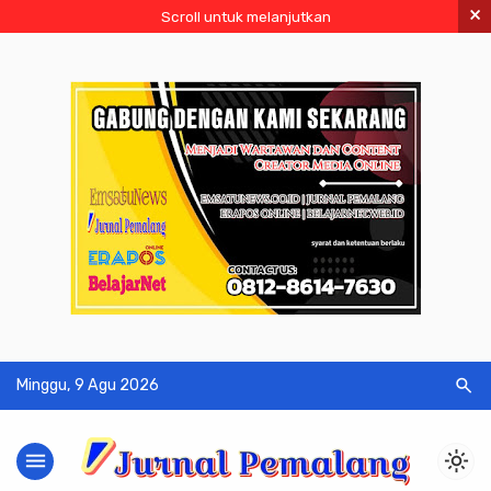
×
Scroll untuk melanjutkan
search
Minggu, 9 Agu 2026
menu
light_mode