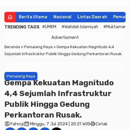
home
Berita Utama
Nasional
Lintas Daerah
Pemala
TRENDING TAGS
#UMKM
#Wahdah Islamiyah
#Muktamar
Advertisment
Beranda
»
Pemalang Raya
»
Gempa Kekuatan Magnitudo 4,4
Sejumlah Infrastruktur Publik Hingga Gedung Perkantoran Rusak.
Pemalang Raya
Gempa Kekuatan Magnitudo
4,4 Sejumlah Infrastruktur
Publik Hingga Gedung
Perkantoran Rusak.
account_circle
calendar_month
print
Fahroji
Minggu, 7 Jul 2024 | 20:21 WIB
Cetak