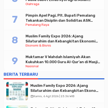
Olahraga
Taekwondo Indonesia Open 2026
Pimpin Apel Pagi, Plt. Bupati Pemalang
Tekankan Disiplin dan Soliditas ASN
Pemalang Raya
untuk Pelayanan Publik
Muslim Family Expo 2026: Ajang
Silaturahim dan Kebangkitan Ekonomi
Ekonomi & Bisnis
Halal di Jakarta
Muktamar V Wahdah Islamiyah Akan
Kukuhkan 10.000 Guru Al-Qur’an di Masjid
Nasional
Istiqlal
BERITA TERBARU
Muslim Family Expo 2026: Ajang
Silaturahim dan Kebangkitan Ekonomi
Halal di Jakarta
calendar_month
Kamis, 6 Agt 2026 | 23:36 WIB