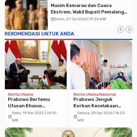
Musim Kemarau dan Cuaca
Ekstrem, Wakil Bupati Pemalang
Ingatkan ASN Waspada Bahaya
calendar_month
Senin, 27 Jul 2026 | 19:36 WIB
Kebakaran
Advertisment
REKOMENDASI UNTUK ANDA
Berita Utama
Berita Utama
Nasional
Prabowo Bertemu
Prabowo Jenguk
Utusan Khusus
Korban Kecelakaan
Palestina, Terima
Kereta di RSUD Bekasi,
Rabu, 19 Mar 2025 | 04:10
Selasa, 28 Apr 2026 | 16:53
calendar_month
calendar_month
Laporan Situasi Terkini
Perintahkan Investigasi
WIB
WIB
dan Perbaikan Lintasan