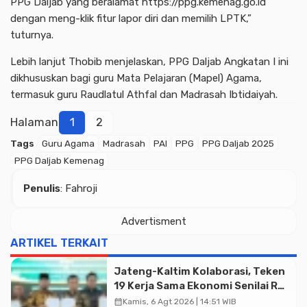
PPG Daljab yang beralamat https://ppg.kemenag.go.id
dengan meng-klik fitur lapor diri dan memilih LPTK,”
tuturnya.
Lebih lanjut Thobib menjelaskan, PPG Daljab Angkatan I ini
dikhususkan bagi guru Mata Pelajaran (Mapel) Agama,
termasuk guru Raudlatul Athfal dan Madrasah Ibtidaiyah.
Halaman
1
2
Tags
Guru Agama
Madrasah
PAI
PPG
PPG Daljab 2025
PPG Daljab Kemenag
Advertisment
Penulis
: Fahroji
Advertisment
ARTIKEL TERKAIT
Jateng-Kaltim Kolaborasi, Teken
19 Kerja Sama Ekonomi Senilai Rp
20,2 Triliun
calendar_month
Kamis, 6 Agt 2026 | 14:51 WIB