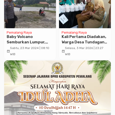
Pemalang Raya
Pemalang Raya
Baby Volcano
Kali Pertama Diadakan,
Semburkan Lumpur,
Warga Desa Tundagan
Bhabinkamtibmas
Antusias Kunjungi Pasar
Sabtu, 23 Mar 2024 | 08:10
Selasa, 3 Mar 2026 | 23:27
calendar_month
calendar_month
Polsek Kradenan
Murah
WIB
WIB
Pastikan Keamanan
Warga