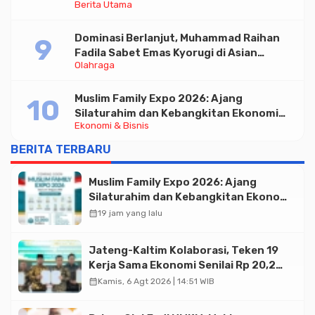
Berita Utama
Triliun
Dominasi Berlanjut, Muhammad Raihan
Fadila Sabet Emas Kyorugi di Asian
Olahraga
Taekwondo Indonesia Open 2026
Muslim Family Expo 2026: Ajang
Silaturahim dan Kebangkitan Ekonomi
Ekonomi & Bisnis
Halal di Jakarta
BERITA TERBARU
Muslim Family Expo 2026: Ajang
Silaturahim dan Kebangkitan Ekonomi
Halal di Jakarta
calendar_month
19 jam yang lalu
Jateng-Kaltim Kolaborasi, Teken 19
Kerja Sama Ekonomi Senilai Rp 20,2
Triliun
calendar_month
Kamis, 6 Agt 2026 | 14:51 WIB