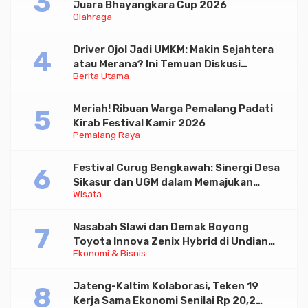
Juara Bhayangkara Cup 2026
Olahraga
Driver Ojol Jadi UMKM: Makin Sejahtera
atau Merana? Ini Temuan Diskusi
Berita Utama
Paramadina
Meriah! Ribuan Warga Pemalang Padati
Kirab Festival Kamir 2026
Pemalang Raya
Festival Curug Bengkawah: Sinergi Desa
Sikasur dan UGM dalam Memajukan
Wisata
Wisata serta UMKM Lokal
Nasabah Slawi dan Demak Boyong
Toyota Innova Zenix Hybrid di Undian
Ekonomi & Bisnis
Tabungan Bima Bank Jateng
Jateng-Kaltim Kolaborasi, Teken 19
Kerja Sama Ekonomi Senilai Rp 20,2