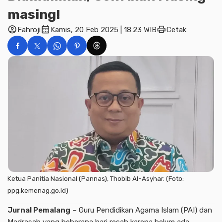
masing!
account_circle
calendar_month
print
Fahroji
Kamis, 20 Feb 2025 | 18:23 WIB
Cetak
Ketua Panitia Nasional (Pannas), Thobib Al-Asyhar. (Foto:
ppg.kemenag.go.id)
Jurnal Pemalang
– Guru Pendidikan Agama Islam (PAI) dan
Madrasah yang beberapa hari resah karena belum ada