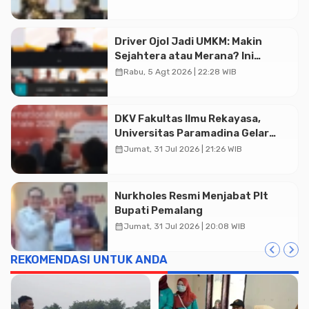
Driver Ojol Jadi UMKM: Makin
Sejahtera atau Merana? Ini
Temuan Diskusi Paramadina
calendar_month
Rabu, 5 Agt 2026 | 22:28 WIB
DKV Fakultas Ilmu Rekayasa,
Universitas Paramadina Gelar
Diskusi Desain
calendar_month
Jumat, 31 Jul 2026 | 21:26 WIB
Nurkholes Resmi Menjabat Plt
Bupati Pemalang
calendar_month
Jumat, 31 Jul 2026 | 20:08 WIB
REKOMENDASI UNTUK ANDA