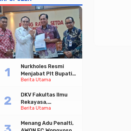
Nurkholes Resmi
Menjabat Plt Bupati
Berita Utama
Pemalang
DKV Fakultas Ilmu
Rekayasa,
Berita Utama
Universitas
Paramadina Gelar
Menang Adu Penalti,
Diskusi Desain
AWON FC Wonoyoso