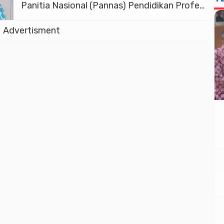
Panitia Nasional (Pannas) Pendidikan Profesi
Guru (PPG) Dalam Jabatan (Daljab)
Advertisment
Kementerian Agama (Kemenag) telah
mengumumkan hasil verifikasi peserta
angkatan I. Melansir laman
ppg.kemenag.go.id, Ketua Panitia Nasional
(Pannas), Thobib Al-Asyhar menyebutkan,
bahwa ada 70.652 peserta PPG Daljab […]