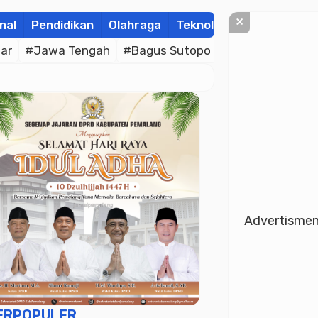
×
nal
Pendidikan
Olahraga
Teknologi
Kolom
Wis
ar
#Jawa Tengah
#Bagus Sutopo
#Bhayangkara C
Advertisme
ERPOPULER