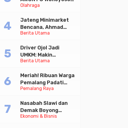
Olahraga
Juara Bhayangkara
Cup 2026
Jateng Minimarket
Bencana, Ahmad
Berita Utama
Luthfi Minta PMI Jadi
Garda Depan
Driver Ojol Jadi
UMKM: Makin
Berita Utama
Sejahtera atau
Merana? Ini Temuan
Meriah! Ribuan Warga
Diskusi Paramadina
Pemalang Padati
Pemalang Raya
Kirab Festival Kamir
2026
Nasabah Slawi dan
Demak Boyong
Ekonomi & Bisnis
Toyota Innova Zenix
Hybrid di Undian