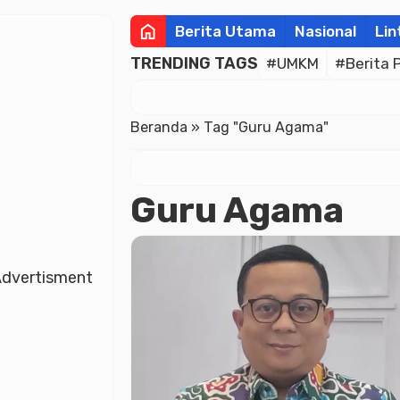
home
Berita Utama
Nasional
Lin
TRENDING TAGS
#UMKM
#Berita 
Beranda
»
Tag "Guru Agama"
Guru Agama
dvertisment