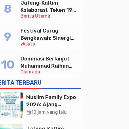
Jateng-Kaltim
Tabungan Bima Bank
Kolaborasi, Teken 19
Jateng
Berita Utama
Kerja Sama Ekonomi
Senilai Rp 20,2 Triliun
Festival Curug
Bengkawah: Sinergi
Wisata
Desa Sikasur dan
UGM dalam
Dominasi Berlanjut,
Memajukan Wisata
Muhammad Raihan
serta UMKM Lokal
Olahraga
Fadila Sabet Emas
Kyorugi di Asian
ERITA TERBARU
Taekwondo Indonesia
Open 2026
Muslim Family Expo
2026: Ajang
Silaturahim dan
calendar_month
10 jam yang lalu
Kebangkitan
Ekonomi Halal di
Jateng-Kaltim