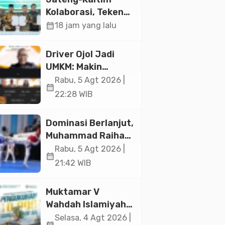
Jakarta
Kolaborasi, Teken
19 Kerja Sama
calendar_month
18 jam yang lalu
Ekonomi Senilai Rp
20,2 Triliun
Driver Ojol Jadi
UMKM: Makin
Sejahtera atau
Rabu, 5 Agt 2026 |
calendar_month
Merana? Ini
22:28 WIB
Temuan Diskusi
Paramadina
Dominasi Berlanjut,
Muhammad Raihan
Fadila Sabet Emas
Rabu, 5 Agt 2026 |
calendar_month
Kyorugi di Asian
21:42 WIB
Taekwondo
Indonesia Open
Muktamar V
2026
Wahdah Islamiyah
Akan Kukuhkan
Selasa, 4 Agt 2026 |