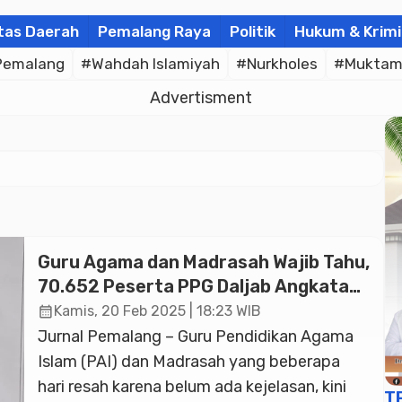
tas Daerah
Pemalang Raya
Politik
Hukum & Krimi
Pemalang
#Wahdah Islamiyah
#Nurkholes
#Muktam
Advertisment
Guru Agama dan Madrasah Wajib Tahu,
70.652 Peserta PPG Daljab Angkatan I
Telah Diumumkan, Cek Akun Masing-
calendar_month
Kamis, 20 Feb 2025 | 18:23 WIB
masing!
Jurnal Pemalang – Guru Pendidikan Agama
Islam (PAI) dan Madrasah yang beberapa
hari resah karena belum ada kejelasan, kini
T