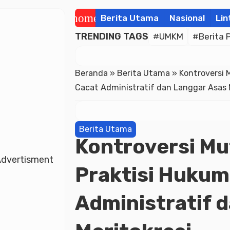
home
Berita Utama
Nasional
Lin
TRENDING TAGS
#UMKM
#Berita 
Beranda
»
Berita Utama
»
Kontroversi 
Cacat Administratif dan Langgar Asas 
Berita Utama
Kontroversi Mu
dvertisment
Praktisi Hukum
Administratif 