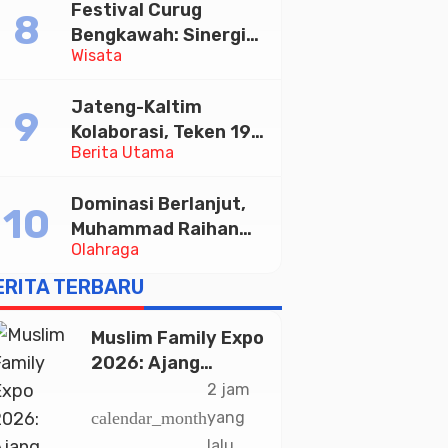
Festival Curug
Tabungan Bima Bank
Bengkawah: Sinergi
Jateng
Wisata
Desa Sikasur dan
UGM dalam
Jateng-Kaltim
Memajukan Wisata
Kolaborasi, Teken 19
serta UMKM Lokal
Berita Utama
Kerja Sama Ekonomi
Senilai Rp 20,2 Triliun
Dominasi Berlanjut,
Muhammad Raihan
Olahraga
Fadila Sabet Emas
Kyorugi di Asian
ERITA TERBARU
Taekwondo Indonesia
Open 2026
Muslim Family Expo
2026: Ajang
Silaturahim dan
2 jam
Kebangkitan
calendar_month
yang
Ekonomi Halal di
lalu