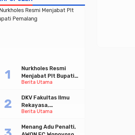
Nurkholes Resmi
Menjabat Plt Bupati
Berita Utama
Pemalang
DKV Fakultas Ilmu
Rekayasa,
Berita Utama
Universitas
Paramadina Gelar
Menang Adu Penalti,
Diskusi Desain
AWON FC Wonoyoso