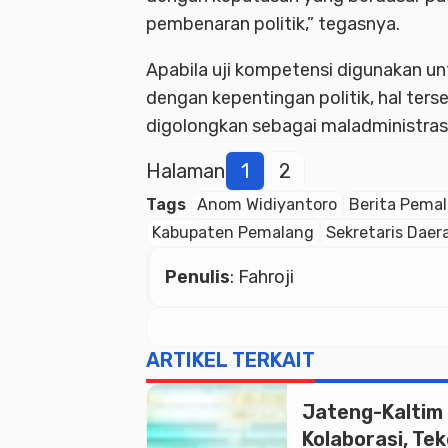
pembenaran politik,” tegasnya.
Apabila uji kompetensi digunakan un
dengan kepentingan politik, hal ters
digolongkan sebagai maladministrasi
Halaman
1
2
Tags
Anom Widiyantoro
Berita Pema
Kabupaten Pemalang
Sekretaris Daer
Penulis
: Fahroji
ARTIKEL TERKAIT
Jateng-Kaltim
Kolaborasi, Te