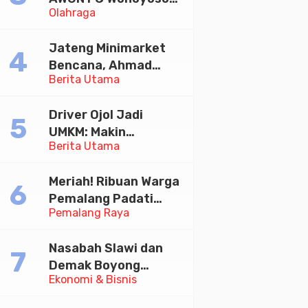
Olahraga
Juara Bhayangkara
Cup 2026
Jateng Minimarket
Bencana, Ahmad
Berita Utama
Luthfi Minta PMI Jadi
Garda Depan
Driver Ojol Jadi
UMKM: Makin
Berita Utama
Sejahtera atau
Merana? Ini Temuan
Meriah! Ribuan Warga
Diskusi Paramadina
Pemalang Padati
Pemalang Raya
Kirab Festival Kamir
2026
Nasabah Slawi dan
Demak Boyong
Ekonomi & Bisnis
Toyota Innova Zenix
Hybrid di Undian