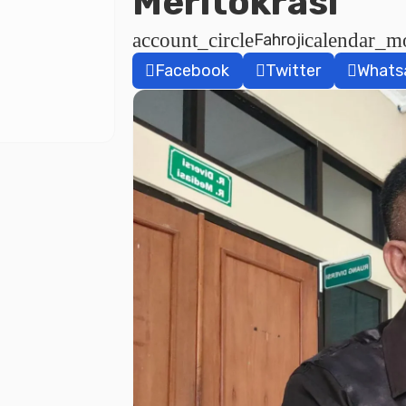
Meritokrasi
account_circle
calendar_m
Fahroji
Facebook
Twitter
Whats