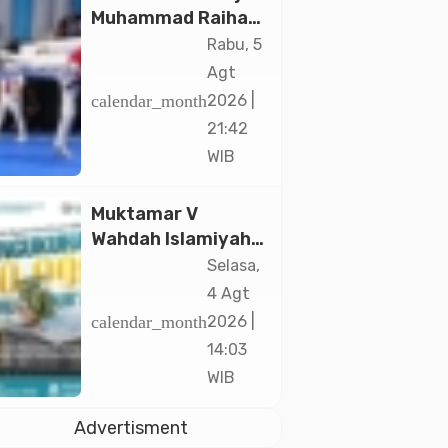
Muhammad Raihan
Fadila Sabet Emas
Rabu, 5
Kyorugi di Asian
Agt
Taekwondo
calendar_month
2026 |
Indonesia Open
21:42
2026
WIB
Muktamar V
Wahdah Islamiyah
Akan Kukuhkan
Selasa,
10.000 Guru Al-
4 Agt
Qur’an di Masjid
calendar_month
2026 |
Istiqlal
14:03
WIB
Advertisment