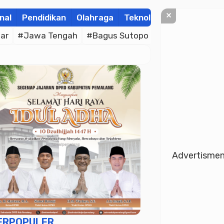
×
nal
Pendidikan
Olahraga
Teknologi
Kolom
Wis
ar
#Jawa Tengah
#Bagus Sutopo
#Bhayangkara C
Advertisme
ERPOPULER