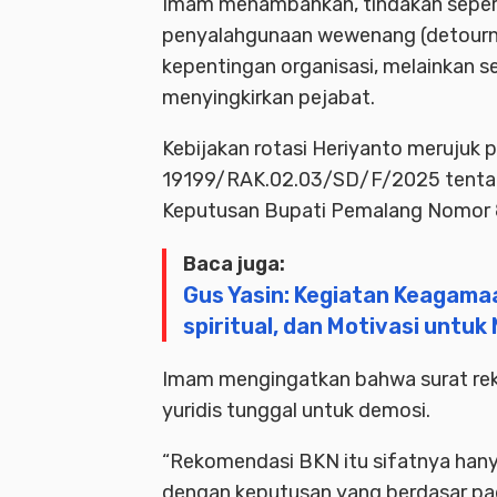
Imam menambahkan, tindakan seperti 
penyalahgunaan wewenang (detourne
kepentingan organisasi, melainkan s
menyingkirkan pejabat.
Kebijakan rotasi Heriyanto merujuk
19199/RAK.02.03/SD/F/2025 tentang
Keputusan Bupati Pemalang Nomor 
Baca juga:
Gus Yasin: Kegiatan Keagama
spiritual, dan Motivasi untu
Imam mengingatkan bahwa surat reko
yuridis tunggal untuk demosi.
“Rekomendasi BKN itu sifatnya hany
dengan keputusan yang berdasar pada