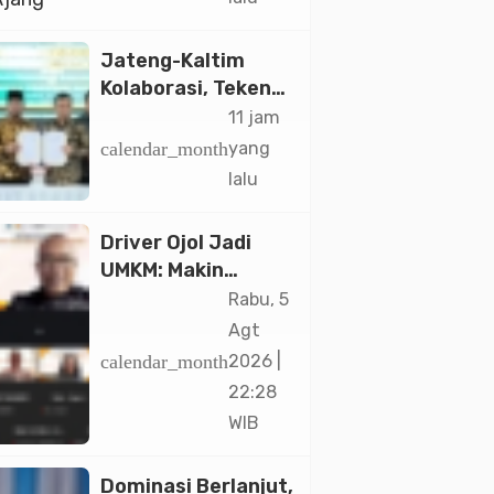
Jakarta
Jateng-Kaltim
Kolaborasi, Teken
19 Kerja Sama
11 jam
Ekonomi Senilai Rp
calendar_month
yang
20,2 Triliun
lalu
Driver Ojol Jadi
UMKM: Makin
Sejahtera atau
Rabu, 5
Merana? Ini
Agt
Temuan Diskusi
calendar_month
2026 |
Paramadina
22:28
WIB
Dominasi Berlanjut,