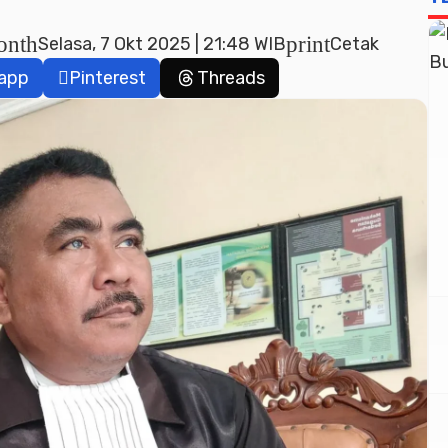
onth
print
Selasa, 7 Okt 2025 | 21:48 WIB
Cetak
app
Pinterest
Threads