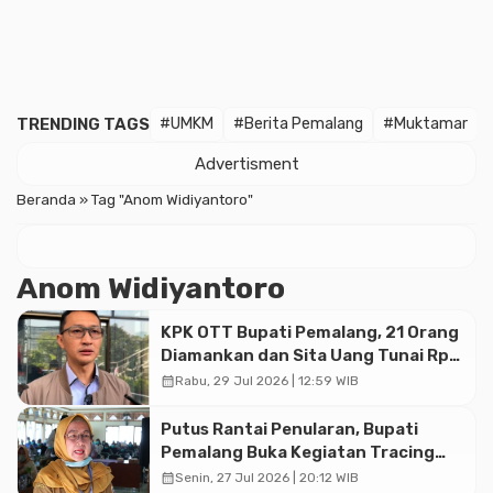
TRENDING TAGS
#UMKM
#Berita Pemalang
#Muktamar
Advertisment
Beranda
»
Tag "Anom Widiyantoro"
Anom Widiyantoro
KPK OTT Bupati Pemalang, 21 Orang
Diamankan dan Sita Uang Tunai Rp2
Miliar Lebih
calendar_month
Rabu, 29 Jul 2026 | 12:59 WIB
Putus Rantai Penularan, Bupati
Pemalang Buka Kegiatan Tracing
TBC Terintegrasi di Mulyoharjo
calendar_month
Senin, 27 Jul 2026 | 20:12 WIB