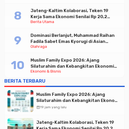
Jateng-Kaltim Kolaborasi, Teken 19
Kerja Sama Ekonomi Senilai Rp 20,2
Berita Utama
Triliun
Dominasi Berlanjut, Muhammad Raihan
Fadila Sabet Emas Kyorugi di Asian
Olahraga
Taekwondo Indonesia Open 2026
Muslim Family Expo 2026: Ajang
Silaturahim dan Kebangkitan Ekonomi
Ekonomi & Bisnis
Halal di Jakarta
BERITA TERBARU
Muslim Family Expo 2026: Ajang
Silaturahim dan Kebangkitan Ekonomi
Halal di Jakarta
calendar_month
19 jam yang lalu
Jateng-Kaltim Kolaborasi, Teken 19
Kerja Sama Ekonomi Senilai Rp 20,2