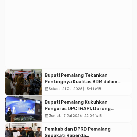
Bupati Pemalang Tekankan
Pentingnya Kualitas SDM dalam
Memajukan Koperasi
calendar_month
Selasa, 21 Jul 2026 | 15:41 WIB
Bupati Pemalang Kukuhkan
Pengurus DPC IWAPI, Dorong
Perempuan Pengusaha Perkuat
calendar_month
Jumat, 17 Jul 2026 | 22:04 WIB
Ekonomi Daerah
Pemkab dan DPRD Pemalang
Sepakati Raperda