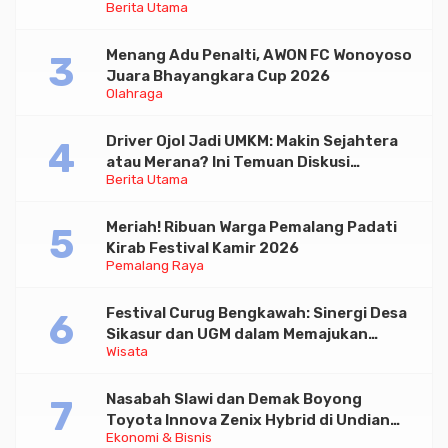
Berita Utama
Menang Adu Penalti, AWON FC Wonoyoso
Juara Bhayangkara Cup 2026
Olahraga
Driver Ojol Jadi UMKM: Makin Sejahtera
atau Merana? Ini Temuan Diskusi
Berita Utama
Paramadina
Meriah! Ribuan Warga Pemalang Padati
Kirab Festival Kamir 2026
Pemalang Raya
Festival Curug Bengkawah: Sinergi Desa
Sikasur dan UGM dalam Memajukan
Wisata
Wisata serta UMKM Lokal
Nasabah Slawi dan Demak Boyong
Toyota Innova Zenix Hybrid di Undian
Ekonomi & Bisnis
Tabungan Bima Bank Jateng