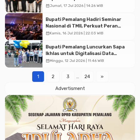
Pertanggungjawaban APBD 2025
calendar_month
Jumat, 17 Jul 2026 | 14:26 WIB
Bupati Pemalang Hadiri Seminar
Nasional di TMII, Perkuat Peran
Koperasi Desa Merah Putih
calendar_month
Kamis, 16 Jul 2026 | 22:03 WIB
Bupati Pemalang Luncurkan Sapa
Ikhlas untuk Digitalisasi Data
Pertanian
calendar_month
Minggu, 12 Jul 2026 | 11:46 WIB
1
2
3
…
24
»
Advertisment