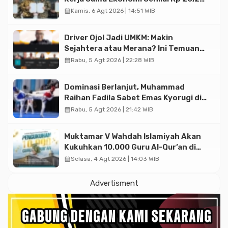
Triliun
calendar_month
Kamis, 6 Agt 2026 | 14:51 WIB
Driver Ojol Jadi UMKM: Makin
Sejahtera atau Merana? Ini Temuan
Diskusi Paramadina
calendar_month
Rabu, 5 Agt 2026 | 22:28 WIB
Dominasi Berlanjut, Muhammad
Raihan Fadila Sabet Emas Kyorugi di
Asian Taekwondo Indonesia Open
calendar_month
Rabu, 5 Agt 2026 | 21:42 WIB
2026
Muktamar V Wahdah Islamiyah Akan
Kukuhkan 10.000 Guru Al-Qur’an di
Masjid Istiqlal
calendar_month
Selasa, 4 Agt 2026 | 14:03 WIB
Advertisment