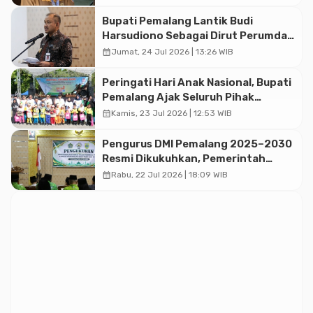
Bupati Pemalang Lantik Budi
Harsudiono Sebagai Dirut Perumda
Air Minum Tirta Mulia 2026–2031
calendar_month
Jumat, 24 Jul 2026 | 13:26 WIB
Peringati Hari Anak Nasional, Bupati
Pemalang Ajak Seluruh Pihak
Perkuat Perlindungan Generasi
calendar_month
Kamis, 23 Jul 2026 | 12:53 WIB
Penerus
Pengurus DMI Pemalang 2025–2030
Resmi Dikukuhkan, Pemerintah
Daerah Ajak Perkuat Sinergi Sosial
calendar_month
Rabu, 22 Jul 2026 | 18:09 WIB