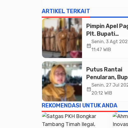
ARTIKEL TERKAIT
Pimpin Apel Pag
Plt. Bupati
Pemalang
Senin, 3 Agt 202
calendar_month
Tekankan Disipl
11:47 WIB
dan Soliditas 
untuk Pelayan
Putus Rantai
Publik
Penularan, Bup
Pemalang Buk
Senin, 27 Jul 202
calendar_month
Kegiatan Traci
20:12 WIB
TBC Terintegra
REKOMENDASI UNTUK ANDA
Mulyoharjo