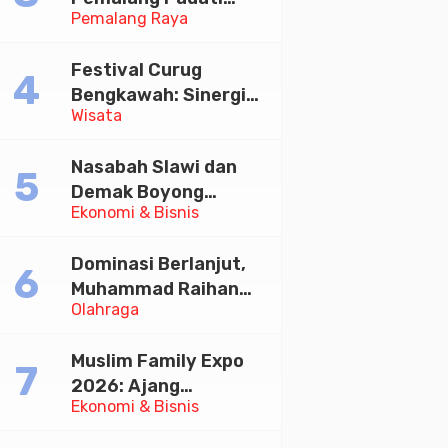
Pemalang Raya
Kirab Festival Kamir
2026
Festival Curug
Bengkawah: Sinergi
Wisata
Desa Sikasur dan
UGM dalam
Nasabah Slawi dan
Memajukan Wisata
Demak Boyong
serta UMKM Lokal
Ekonomi & Bisnis
Toyota Innova Zenix
Hybrid di Undian
Dominasi Berlanjut,
Tabungan Bima Bank
Muhammad Raihan
Jateng
Olahraga
Fadila Sabet Emas
Kyorugi di Asian
Muslim Family Expo
Taekwondo Indonesia
2026: Ajang
Open 2026
Ekonomi & Bisnis
Silaturahim dan
Kebangkitan Ekonomi