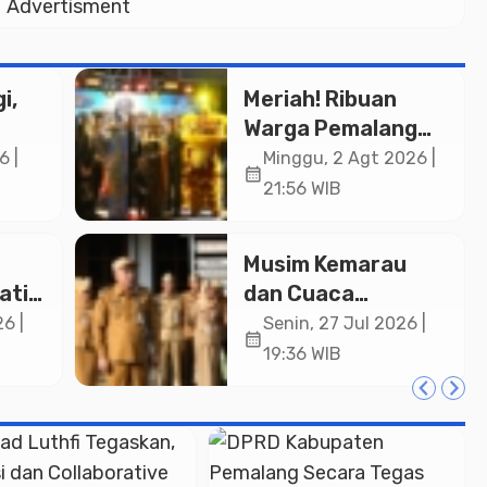
Advertisment
i,
Meriah! Ribuan
Warga Pemalang
Padati Kirab
6 |
Minggu, 2 Agt 2026 |
calendar_month
in
Festival Kamir
21:56 WIB
ASN
2026
an
Musim Kemarau
ati
dan Cuaca
a
Ekstrem, Wakil
6 |
Senin, 27 Jul 2026 |
calendar_month
ng
Bupati Pemalang
19:36 WIB
si di
Ingatkan ASN
Waspada Bahaya
Kebakaran