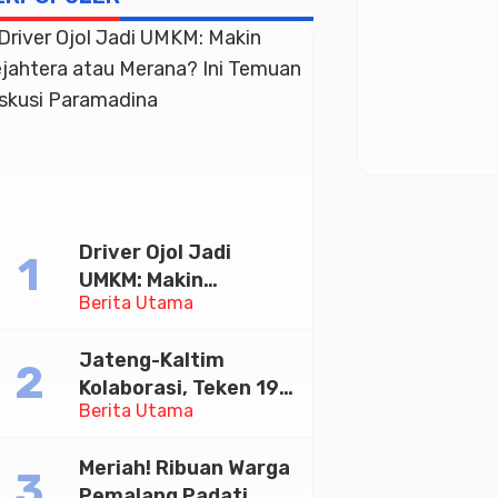
Driver Ojol Jadi
UMKM: Makin
Berita Utama
Sejahtera atau
Merana? Ini Temuan
Jateng-Kaltim
Diskusi Paramadina
Kolaborasi, Teken 19
Berita Utama
Kerja Sama Ekonomi
Senilai Rp 20,2 Triliun
Meriah! Ribuan Warga
Pemalang Padati