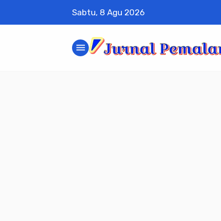
Sabtu, 8 Agu 2026
menu