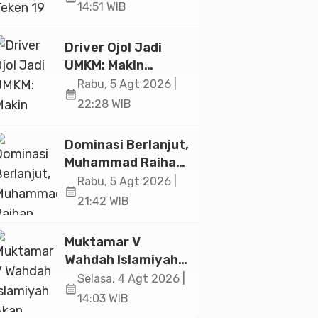
Ekonomi Senilai Rp
14:51 WIB
20,2 Triliun
Driver Ojol Jadi
UMKM: Makin
Sejahtera atau
Rabu, 5 Agt 2026 |
calendar_month
Merana? Ini
22:28 WIB
Temuan Diskusi
Paramadina
Dominasi Berlanjut,
Muhammad Raihan
Fadila Sabet Emas
Rabu, 5 Agt 2026 |
calendar_month
Kyorugi di Asian
21:42 WIB
Taekwondo
Indonesia Open
Muktamar V
2026
Wahdah Islamiyah
Akan Kukuhkan
Selasa, 4 Agt 2026 |
calendar_month
10.000 Guru Al-
14:03 WIB
Qur’an di Masjid