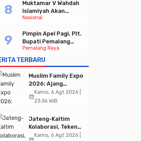
Muktamar V Wahdah
Halal di Jakarta
Islamiyah Akan
Nasional
Kukuhkan 10.000
Guru Al-Qur’an di
Pimpin Apel Pagi, Plt.
Masjid Istiqlal
Bupati Pemalang
Pemalang Raya
Tekankan Disiplin dan
Soliditas ASN untuk
ERITA TERBARU
Pelayanan Publik
Muslim Family Expo
2026: Ajang
Silaturahim dan
Kamis, 6 Agt 2026 |
calendar_month
Kebangkitan
23:36 WIB
Ekonomi Halal di
Jakarta
Jateng-Kaltim
Kolaborasi, Teken
19 Kerja Sama
Kamis, 6 Agt 2026 |
calendar_month