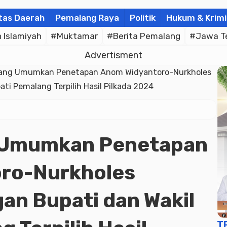
tas Daerah
Pemalang Raya
Politik
Hukum & Krimi
Islamiyah
#Muktamar
#Berita Pemalang
#Jawa T
Advertisment
ang Umumkan Penetapan Anom Widyantoro-Nurkholes
ti Pemalang Terpilih Hasil Pilkada 2024
 Umumkan Penetapan
ro-Nurkholes
an Bupati dan Wakil
T