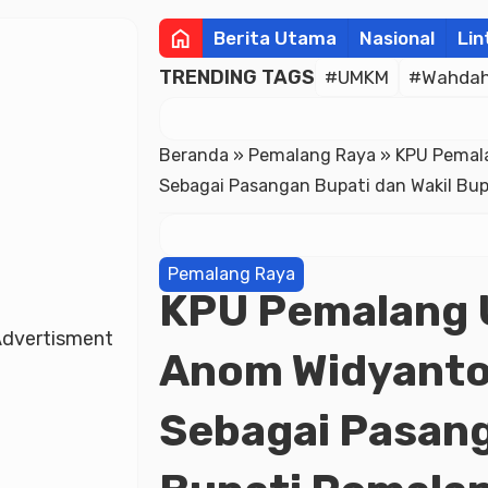
home
Berita Utama
Nasional
Lin
TRENDING TAGS
#UMKM
#Wahdah 
Beranda
»
Pemalang Raya
»
KPU Pemal
Sebagai Pasangan Bupati dan Wakil Bupa
Pemalang Raya
KPU Pemalang
dvertisment
Anom Widyanto
Sebagai Pasang