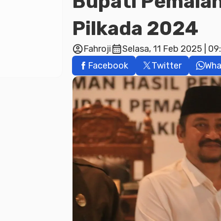
Bupati Pemalang
Pilkada 2024
account_circle
calendar_month
Fahroji
Selasa, 11 Feb 2025 | 09
Facebook
Twitter
Wha