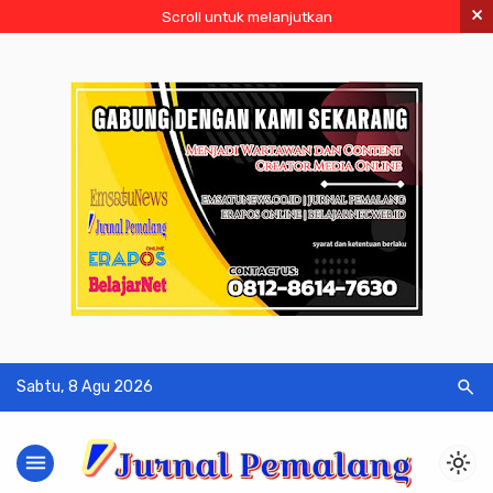
×
Scroll untuk melanjutkan
search
Sabtu, 8 Agu 2026
menu
light_mode