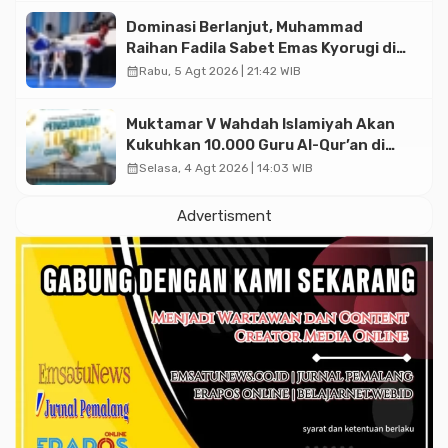
Dominasi Berlanjut, Muhammad
Raihan Fadila Sabet Emas Kyorugi di
Asian Taekwondo Indonesia Open
calendar_month
Rabu, 5 Agt 2026 | 21:42 WIB
2026
Muktamar V Wahdah Islamiyah Akan
Kukuhkan 10.000 Guru Al-Qur’an di
Masjid Istiqlal
calendar_month
Selasa, 4 Agt 2026 | 14:03 WIB
Advertisment