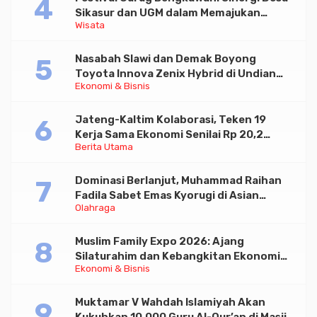
Sikasur dan UGM dalam Memajukan
Wisata
Wisata serta UMKM Lokal
Nasabah Slawi dan Demak Boyong
Toyota Innova Zenix Hybrid di Undian
Ekonomi & Bisnis
Tabungan Bima Bank Jateng
Jateng-Kaltim Kolaborasi, Teken 19
Kerja Sama Ekonomi Senilai Rp 20,2
Berita Utama
Triliun
Dominasi Berlanjut, Muhammad Raihan
Fadila Sabet Emas Kyorugi di Asian
Olahraga
Taekwondo Indonesia Open 2026
Muslim Family Expo 2026: Ajang
Silaturahim dan Kebangkitan Ekonomi
Ekonomi & Bisnis
Halal di Jakarta
Muktamar V Wahdah Islamiyah Akan
Kukuhkan 10.000 Guru Al-Qur’an di Masjid