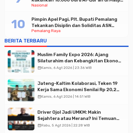
Nasional
Istiqlal
Pimpin Apel Pagi, Plt. Bupati Pemalang
Tekankan Disiplin dan Soliditas ASN
Pemalang Raya
untuk Pelayanan Publik
BERITA TERBARU
Muslim Family Expo 2026: Ajang
Silaturahim dan Kebangkitan Ekonomi
Halal di Jakarta
calendar_month
Kamis, 6 Agt 2026 | 23:36 WIB
Jateng-Kaltim Kolaborasi, Teken 19
Kerja Sama Ekonomi Senilai Rp 20,2
Triliun
calendar_month
Kamis, 6 Agt 2026 | 14:51 WIB
Driver Ojol Jadi UMKM: Makin
Sejahtera atau Merana? Ini Temuan
Diskusi Paramadina
calendar_month
Rabu, 5 Agt 2026 | 22:28 WIB