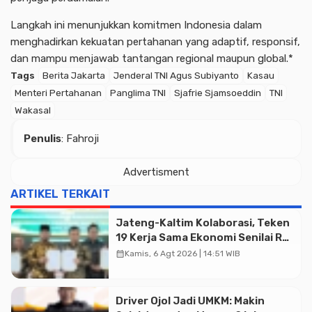
Langkah ini menunjukkan komitmen Indonesia dalam
menghadirkan kekuatan pertahanan yang adaptif, responsif,
dan mampu menjawab tantangan regional maupun global.*
Tags
Berita Jakarta
Jenderal TNI Agus Subiyanto
Kasau
Menteri Pertahanan
Panglima TNI
Sjafrie Sjamsoeddin
TNI
Wakasal
Penulis
: Fahroji
Advertisment
Advertisment
ARTIKEL TERKAIT
Jateng-Kaltim Kolaborasi, Teken
19 Kerja Sama Ekonomi Senilai Rp
20,2 Triliun
calendar_month
Kamis, 6 Agt 2026 | 14:51 WIB
Driver Ojol Jadi UMKM: Makin