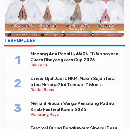
TERPOPULER
Menang Adu Penalti, AWON FC Wonoyoso
Juara Bhayangkara Cup 2026
Olahraga
Driver Ojol Jadi UMKM: Makin Sejahtera
atau Merana? Ini Temuan Diskusi
Berita Utama
Paramadina
Meriah! Ribuan Warga Pemalang Padati
Kirab Festival Kamir 2026
Pemalang Raya
Festival Curug Bengkawah: Sinergi Desa