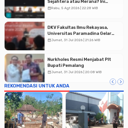
Sejahtera atau Merana? Ini
Temuan Diskusi Paramadina
calendar_month
Rabu, 5 Agt 2026 | 22:28 WIB
DKV Fakultas Ilmu Rekayasa,
Universitas Paramadina Gelar
Diskusi Desain
calendar_month
Jumat, 31 Jul 2026 | 21:26 WIB
Nurkholes Resmi Menjabat Plt
Bupati Pemalang
calendar_month
Jumat, 31 Jul 2026 | 20:08 WIB
REKOMENDASI UNTUK ANDA