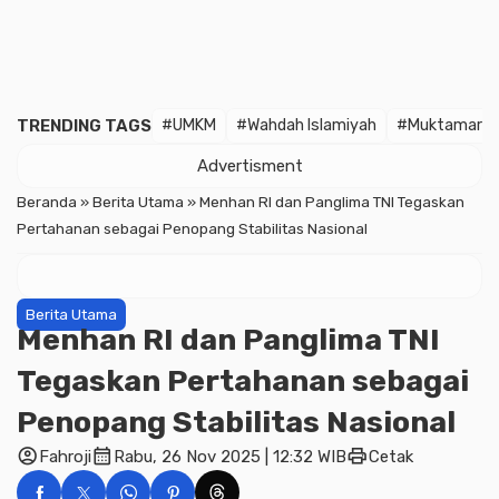
TRENDING TAGS
#UMKM
#Wahdah Islamiyah
#Muktamar
Advertisment
Beranda
»
Berita Utama
»
Menhan RI dan Panglima TNI Tegaskan
Pertahanan sebagai Penopang Stabilitas Nasional
Berita Utama
Menhan RI dan Panglima TNI
Tegaskan Pertahanan sebagai
Penopang Stabilitas Nasional
account_circle
calendar_month
print
Fahroji
Rabu, 26 Nov 2025 | 12:32 WIB
Cetak