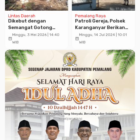
Lintas Daerah
Pemalang Raya
Dikebut dengan
Patroli Gereja, Polsek
Semangat Gotong
Karanganyar Berikan
Royong, Program RTLH
Rasa Aman saat Ibadah
Minggu, 3 Mei 2026 | 14:40
Minggu, 14 Jul 2024 | 10:01
calendar_month
calendar_month
TMMD Boyolali
WIB
WIB
Tunjukkan Progres
Menggembirakan