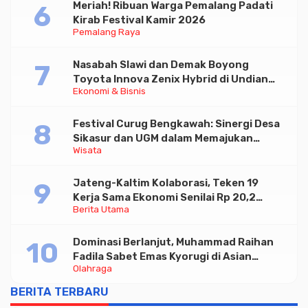
Meriah! Ribuan Warga Pemalang Padati
Kirab Festival Kamir 2026
Pemalang Raya
Nasabah Slawi dan Demak Boyong
Toyota Innova Zenix Hybrid di Undian
Ekonomi & Bisnis
Tabungan Bima Bank Jateng
Festival Curug Bengkawah: Sinergi Desa
Sikasur dan UGM dalam Memajukan
Wisata
Wisata serta UMKM Lokal
Jateng-Kaltim Kolaborasi, Teken 19
Kerja Sama Ekonomi Senilai Rp 20,2
Berita Utama
Triliun
Dominasi Berlanjut, Muhammad Raihan
Fadila Sabet Emas Kyorugi di Asian
Olahraga
Taekwondo Indonesia Open 2026
BERITA TERBARU