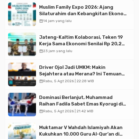
Muslim Family Expo 2026: Ajang
Silaturahim dan Kebangkitan Ekonomi
Halal di Jakarta
calendar_month
14 jam yang lalu
Jateng-Kaltim Kolaborasi, Teken 19
Kerja Sama Ekonomi Senilai Rp 20,2
Triliun
calendar_month
23 jam yang lalu
Driver Ojol Jadi UMKM: Makin
Sejahtera atau Merana? Ini Temuan
Diskusi Paramadina
calendar_month
Rabu, 5 Agt 2026 | 22:28 WIB
Dominasi Berlanjut, Muhammad
Raihan Fadila Sabet Emas Kyorugi di
Asian Taekwondo Indonesia Open
calendar_month
Rabu, 5 Agt 2026 | 21:42 WIB
2026
Muktamar V Wahdah Islamiyah Akan
Kukuhkan 10.000 Guru Al-Qur’an di