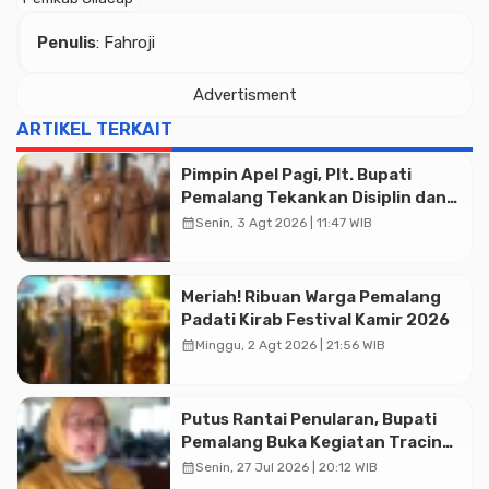
Penulis
: Fahroji
Advertisment
ARTIKEL TERKAIT
Pimpin Apel Pagi, Plt. Bupati
Pemalang Tekankan Disiplin dan
Soliditas ASN untuk Pelayanan
calendar_month
Senin, 3 Agt 2026 | 11:47 WIB
Publik
Meriah! Ribuan Warga Pemalang
Padati Kirab Festival Kamir 2026
calendar_month
Minggu, 2 Agt 2026 | 21:56 WIB
Advertisment
Putus Rantai Penularan, Bupati
Pemalang Buka Kegiatan Tracing
TBC Terintegrasi di Mulyoharjo
calendar_month
Senin, 27 Jul 2026 | 20:12 WIB