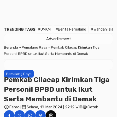
TRENDING TAGS
#UMKM
#Berita Pemalang
#Wahdah Islam
Advertisment
Beranda
»
Pemalang Raya
»
Pemkab Cilacap Kirimkan Tiga
Personil BPBD untuk Ikut Serta Membantu di Demak
Pemalang Raya
Pemkab Cilacap Kirimkan Tiga
Personil BPBD untuk Ikut
Serta Membantu di Demak
account_circle
calendar_month
print
Fahroji
Selasa, 19 Mar 2024 | 22:12 WIB
Cetak