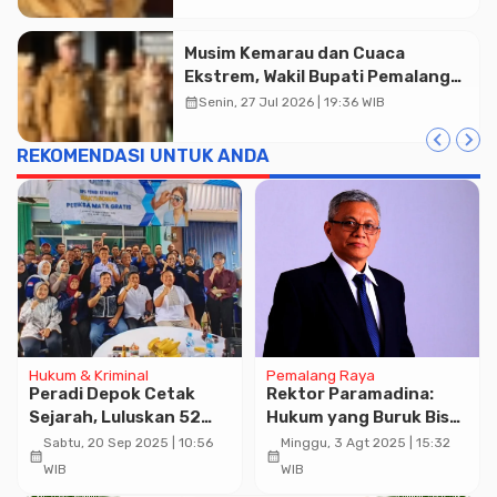
Musim Kemarau dan Cuaca
Ekstrem, Wakil Bupati Pemalang
Ingatkan ASN Waspada Bahaya
calendar_month
Senin, 27 Jul 2026 | 19:36 WIB
Kebakaran
REKOMENDASI UNTUK ANDA
Hukum & Kriminal
Pemalang Raya
Peradi Depok Cetak
Rektor Paramadina:
Sejarah, Luluskan 52
Hukum yang Buruk Bisa
Calon Advokat dalam
Menghancurkan
Sabtu, 20 Sep 2025 | 10:56
Minggu, 3 Agt 2025 | 15:32
calendar_month
calendar_month
PKPA Perdana
Ekonomi Nasional
WIB
WIB