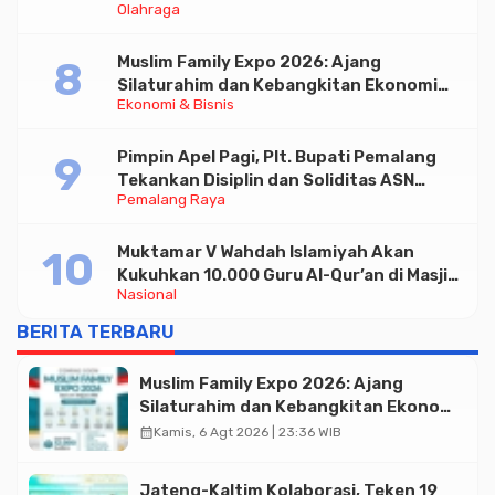
Olahraga
Taekwondo Indonesia Open 2026
Muslim Family Expo 2026: Ajang
Silaturahim dan Kebangkitan Ekonomi
Ekonomi & Bisnis
Halal di Jakarta
Pimpin Apel Pagi, Plt. Bupati Pemalang
Tekankan Disiplin dan Soliditas ASN
Pemalang Raya
untuk Pelayanan Publik
Muktamar V Wahdah Islamiyah Akan
Kukuhkan 10.000 Guru Al-Qur’an di Masjid
Nasional
Istiqlal
BERITA TERBARU
Muslim Family Expo 2026: Ajang
Silaturahim dan Kebangkitan Ekonomi
Halal di Jakarta
calendar_month
Kamis, 6 Agt 2026 | 23:36 WIB
Jateng-Kaltim Kolaborasi, Teken 19