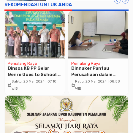
REKOMENDASI UNTUK ANDA
Pemalang Raya
Pemalang Raya
Dinsos KB PP Gelar
Dinnaker Pantau
Genre Goes to School,
Perusahaan dalam
Juara Duta GenRe
Persiapan Pembayaran
Sabtu, 23 Mar 2024 | 07:10
Rabu, 20 Mar 2024 | 08:58
calendar_month
calendar_month
Tahun 2023 Cegah
THR, Agar Tepat Waktu
WIB
WIB
Stunting