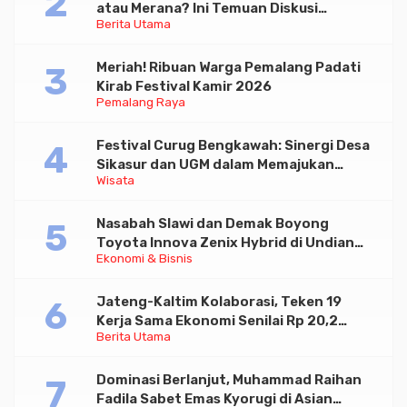
atau Merana? Ini Temuan Diskusi
Berita Utama
Paramadina
Meriah! Ribuan Warga Pemalang Padati
Kirab Festival Kamir 2026
Pemalang Raya
Festival Curug Bengkawah: Sinergi Desa
Sikasur dan UGM dalam Memajukan
Wisata
Wisata serta UMKM Lokal
Nasabah Slawi dan Demak Boyong
Toyota Innova Zenix Hybrid di Undian
Ekonomi & Bisnis
Tabungan Bima Bank Jateng
Jateng-Kaltim Kolaborasi, Teken 19
Kerja Sama Ekonomi Senilai Rp 20,2
Berita Utama
Triliun
Dominasi Berlanjut, Muhammad Raihan
Fadila Sabet Emas Kyorugi di Asian