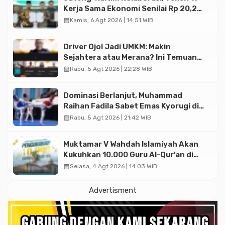
Kerja Sama Ekonomi Senilai Rp 20,2
Triliun
calendar_month
Kamis, 6 Agt 2026 | 14:51 WIB
Driver Ojol Jadi UMKM: Makin
Sejahtera atau Merana? Ini Temuan
Diskusi Paramadina
calendar_month
Rabu, 5 Agt 2026 | 22:28 WIB
Dominasi Berlanjut, Muhammad
Raihan Fadila Sabet Emas Kyorugi di
Asian Taekwondo Indonesia Open
calendar_month
Rabu, 5 Agt 2026 | 21:42 WIB
2026
Muktamar V Wahdah Islamiyah Akan
Kukuhkan 10.000 Guru Al-Qur’an di
Masjid Istiqlal
calendar_month
Selasa, 4 Agt 2026 | 14:03 WIB
Advertisment