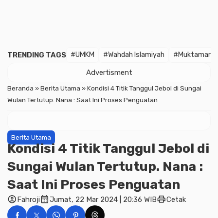
TRENDING TAGS
#UMKM
#Wahdah Islamiyah
#Muktamar
Advertisment
Beranda
»
Berita Utama
»
Kondisi 4 Titik Tanggul Jebol di Sungai
Wulan Tertutup. Nana : Saat Ini Proses Penguatan
Berita Utama
Kondisi 4 Titik Tanggul Jebol di
Sungai Wulan Tertutup. Nana :
Saat Ini Proses Penguatan
account_circle
calendar_month
print
Fahroji
Jumat, 22 Mar 2024 | 20:36 WIB
Cetak