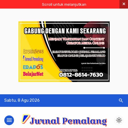
×
Scroll untuk melanjutkan
search
Sabtu, 8 Agu 2026
menu
light_mode