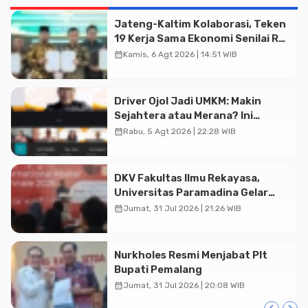
Jateng-Kaltim Kolaborasi, Teken
19 Kerja Sama Ekonomi Senilai Rp
20,2 Triliun
calendar_month
Kamis, 6 Agt 2026 | 14:51 WIB
Driver Ojol Jadi UMKM: Makin
Sejahtera atau Merana? Ini
Temuan Diskusi Paramadina
calendar_month
Rabu, 5 Agt 2026 | 22:28 WIB
DKV Fakultas Ilmu Rekayasa,
Universitas Paramadina Gelar
Diskusi Desain
calendar_month
Jumat, 31 Jul 2026 | 21:26 WIB
Advertisment
Nurkholes Resmi Menjabat Plt
Bupati Pemalang
calendar_month
Jumat, 31 Jul 2026 | 20:08 WIB