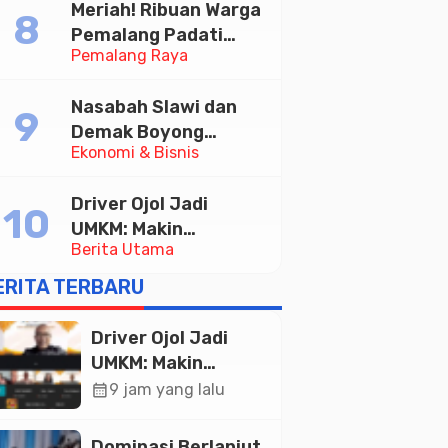
Meriah! Ribuan Warga
Pemalang Padati
Pemalang Raya
Kirab Festival Kamir
2026
Nasabah Slawi dan
Demak Boyong
Ekonomi & Bisnis
Toyota Innova Zenix
Hybrid di Undian
Driver Ojol Jadi
Tabungan Bima Bank
UMKM: Makin
Jateng
Berita Utama
Sejahtera atau
Merana? Ini Temuan
ERITA TERBARU
Diskusi Paramadina
Driver Ojol Jadi
UMKM: Makin
Sejahtera atau
calendar_month
9 jam yang lalu
Merana? Ini
Temuan Diskusi
Dominasi Berlanjut,