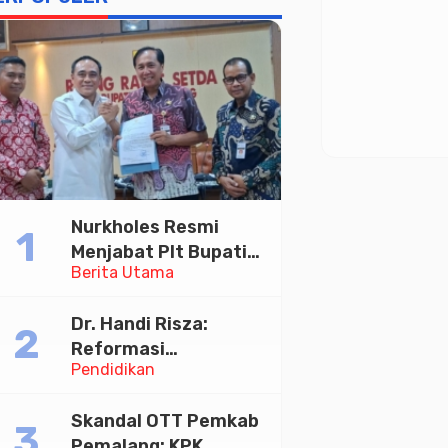
Nurkholes Resmi
Menjabat Plt Bupati
Berita Utama
Pemalang
Dr. Handi Risza:
Reformasi
Pendidikan
Pendidikan Tinggi
yang Bermutu dan
Skandal OTT Pemkab
Terintegrasi Menuju
Pemalang: KPK