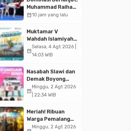
Paramadina
Muhammad Raihan
Fadila Sabet Emas
calendar_month
10 jam yang lalu
Kyorugi di Asian
Taekwondo
Muktamar V
Indonesia Open
Wahdah Islamiyah
2026
Akan Kukuhkan
Selasa, 4 Agt 2026 |
calendar_month
10.000 Guru Al-
14:03 WIB
Qur’an di Masjid
Istiqlal
Nasabah Slawi dan
Demak Boyong
Toyota Innova
Minggu, 2 Agt 2026
calendar_month
Zenix Hybrid di
| 22:34 WIB
Undian Tabungan
Bima Bank Jateng
Meriah! Ribuan
Warga Pemalang
Padati Kirab
Minggu, 2 Agt 2026