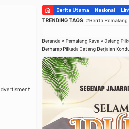
home
Berita Utama
Nasional
Lin
TRENDING TAGS
#Berita Pemalang
Beranda
»
Pemalang Raya
»
Jelang Pil
Berharap Pilkada Jateng Berjalan Kond
dvertisment