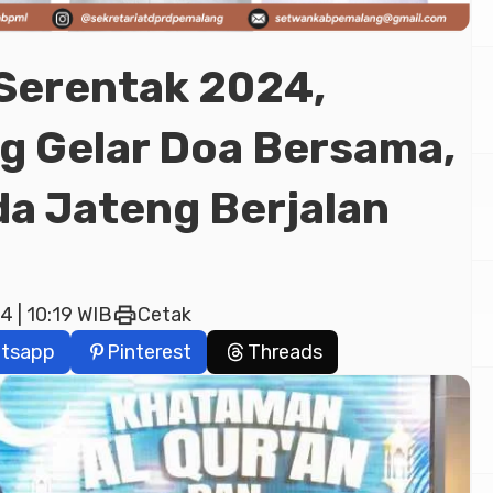
 Serentak 2024,
g Gelar Doa Bersama,
da Jateng Berjalan
print
 | 10:19 WIB
Cetak
tsapp
Pinterest
Threads