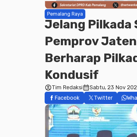
Pemalang Raya
Jelang Pilkada
Pemprov Jaten
Berharap Pilka
Kondusif
account_circle
calendar_month
Tim Redaksi
Sabtu, 23 Nov 2024
Facebook
Twitter
Wha