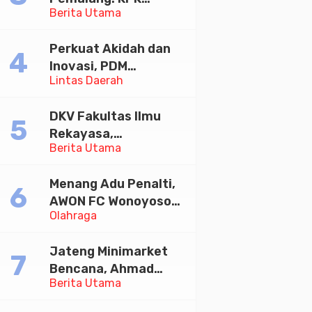
Indonesia Emas 2045
Berita Utama
Tetapkan Bupati
Pemalang dan Oknum
Perkuat Akidah dan
Staf Internal Sebagai
Inovasi, PDM
Tersangka
Lintas Daerah
Banyumas
Pemerasan Rp1,98
Mandatkan Sekolah
Miliar
DKV Fakultas Ilmu
Muhammadiyah Jadi
Rekayasa,
Pilihan Utama Umat
Berita Utama
Universitas
Paramadina Gelar
Menang Adu Penalti,
Diskusi Desain
AWON FC Wonoyoso
Olahraga
Juara Bhayangkara
Cup 2026
Jateng Minimarket
Bencana, Ahmad
Berita Utama
Luthfi Minta PMI Jadi
Garda Depan