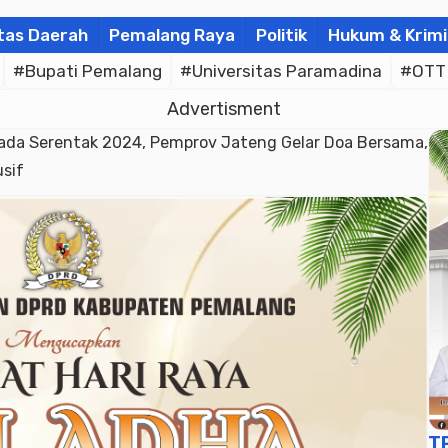
tas Daerah
Pemalang Raya
Politik
Hukum & Krimi
#Bupati Pemalang
#Universitas Paramadina
#OTT
Advertisment
kada Serentak 2024, Pemprov Jateng Gelar Doa Bersama,
usif
T