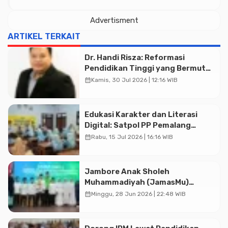
Advertisment
ARTIKEL TERKAIT
Dr. Handi Risza: Reformasi
Advertisment
Pendidikan Tinggi yang Bermutu
dan Terintegrasi Menuju
calendar_month
Kamis, 30 Jul 2026 | 12:16 WIB
Indonesia Emas 2045
Edukasi Karakter dan Literasi
Digital: Satpol PP Pemalang
Sambangi SMP Negeri 5 Comal
calendar_month
Rabu, 15 Jul 2026 | 16:16 WIB
Jambore Anak Sholeh
Muhammadiyah (JamasMu)
Banyumas, Kompetisi Islami yang
calendar_month
Minggu, 28 Jun 2026 | 22:48 WIB
Membangun Karakter Santri