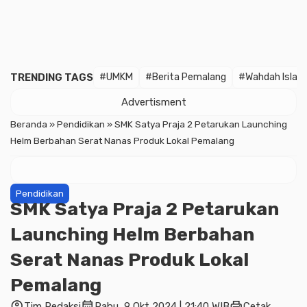
TRENDING TAGS
#UMKM
#Berita Pemalang
#Wahdah Islam
Advertisment
Beranda
»
Pendidikan
»
SMK Satya Praja 2 Petarukan Launching
Helm Berbahan Serat Nanas Produk Lokal Pemalang
Pendidikan
SMK Satya Praja 2 Petarukan
Launching Helm Berbahan
Serat Nanas Produk Lokal
Pemalang
account_circle
calendar_month
print
Tim Redaksi
Rabu, 9 Okt 2024 | 21:40 WIB
Cetak