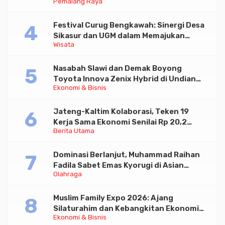
Pemalang Raya
Festival Curug Bengkawah: Sinergi Desa
Sikasur dan UGM dalam Memajukan
Wisata
Wisata serta UMKM Lokal
Nasabah Slawi dan Demak Boyong
Toyota Innova Zenix Hybrid di Undian
Ekonomi & Bisnis
Tabungan Bima Bank Jateng
Jateng-Kaltim Kolaborasi, Teken 19
Kerja Sama Ekonomi Senilai Rp 20,2
Berita Utama
Triliun
Dominasi Berlanjut, Muhammad Raihan
Fadila Sabet Emas Kyorugi di Asian
Olahraga
Taekwondo Indonesia Open 2026
Muslim Family Expo 2026: Ajang
Silaturahim dan Kebangkitan Ekonomi
Ekonomi & Bisnis
Halal di Jakarta