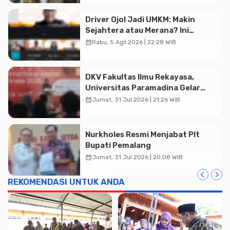
Driver Ojol Jadi UMKM: Makin
Sejahtera atau Merana? Ini
Temuan Diskusi Paramadina
calendar_month
Rabu, 5 Agt 2026 | 22:28 WIB
DKV Fakultas Ilmu Rekayasa,
Universitas Paramadina Gelar
Diskusi Desain
calendar_month
Jumat, 31 Jul 2026 | 21:26 WIB
Nurkholes Resmi Menjabat Plt
Bupati Pemalang
calendar_month
Jumat, 31 Jul 2026 | 20:08 WIB
REKOMENDASI UNTUK ANDA