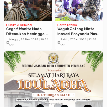
Hukum & Kriminal
Berita Utama
Geger! Wanita Muda
Wagub Jateng Minta
Ditemukan Meninggal di
Inovasi Posyandu Plus
Pasar Kedungwuni
Surakarta Dicontoh
Minggu, 28 Des 2025 | 20:56
Sabtu, 17 Jan 2026 | 22:48
calendar_month
calendar_month
Daerah Lain
WIB
WIB