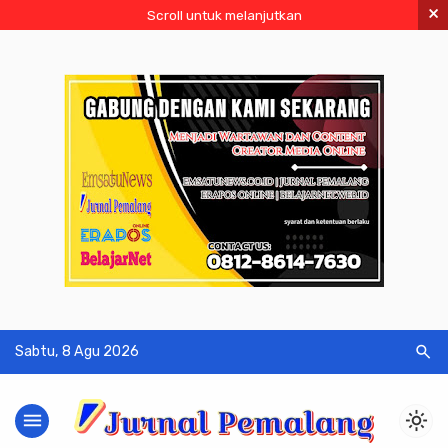
×
Scroll untuk melanjutkan
search
Sabtu, 8 Agu 2026
menu
light_mode