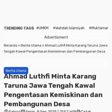
TRENDING TAGS
#UMKM
#Wahdah Islamiyah
#Muktamar
Advertisment
Beranda
»
Berita Utama
»
Ahmad Luthfi Minta Karang Taruna Jawa
Tengah Kawal Pengentasan Kemiskinan dan Pembangunan Desa
Berita Utama
Ahmad Luthfi Minta Karang
Taruna Jawa Tengah Kawal
Pengentasan Kemiskinan dan
Pembangunan Desa
account_circle
calendar_month
print
Fahroji
Senin, 8 Sep 2025 | 21:57 WIB
Cetak