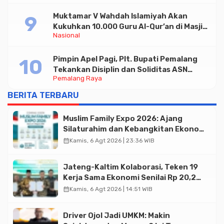
Muktamar V Wahdah Islamiyah Akan
Kukuhkan 10.000 Guru Al-Qur’an di Masjid
Nasional
Istiqlal
Pimpin Apel Pagi, Plt. Bupati Pemalang
Tekankan Disiplin dan Soliditas ASN
Pemalang Raya
untuk Pelayanan Publik
BERITA TERBARU
Muslim Family Expo 2026: Ajang
Silaturahim dan Kebangkitan Ekonomi
Halal di Jakarta
calendar_month
Kamis, 6 Agt 2026 | 23:36 WIB
Jateng-Kaltim Kolaborasi, Teken 19
Kerja Sama Ekonomi Senilai Rp 20,2
Triliun
calendar_month
Kamis, 6 Agt 2026 | 14:51 WIB
Driver Ojol Jadi UMKM: Makin