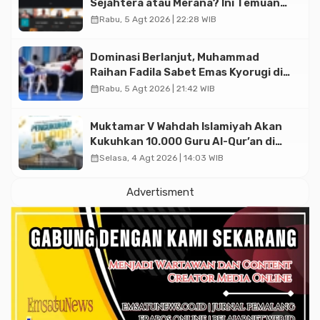
Sejahtera atau Merana? Ini Temuan
Diskusi Paramadina
calendar_month
Rabu, 5 Agt 2026 | 22:28 WIB
Dominasi Berlanjut, Muhammad
Raihan Fadila Sabet Emas Kyorugi di
Asian Taekwondo Indonesia Open
calendar_month
Rabu, 5 Agt 2026 | 21:42 WIB
2026
Muktamar V Wahdah Islamiyah Akan
Kukuhkan 10.000 Guru Al-Qur’an di
Masjid Istiqlal
calendar_month
Selasa, 4 Agt 2026 | 14:03 WIB
Advertisment