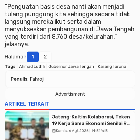
“Penguatan basis desa nanti akan menjadi
tulang punggung kita sehingga secara tidak
langsung mereka ikut serta dalam
menyukseskan pembangunan di Jawa Tengah
yang terdiri dari 8.760 desa/kelurahan,”
jelasnya.
Halaman
1
2
Tags
Ahmad Luthfi
Gubernur Jawa Tengah
Karang Taruna
Penulis
: Fahroji
Advertisment
Advertisment
ARTIKEL TERKAIT
Jateng-Kaltim Kolaborasi, Teken
19 Kerja Sama Ekonomi Senilai Rp
20,2 Triliun
calendar_month
Kamis, 6 Agt 2026 | 14:51 WIB