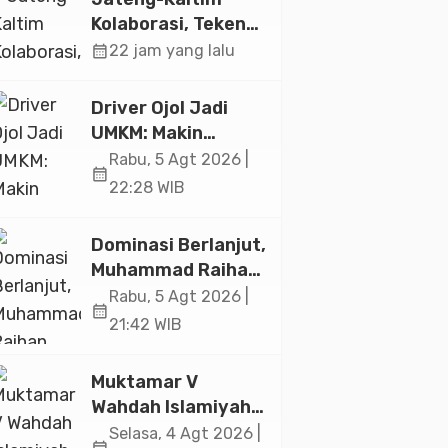
Jakarta
Kolaborasi, Teken
19 Kerja Sama
calendar_month
22 jam yang lalu
Ekonomi Senilai Rp
20,2 Triliun
Driver Ojol Jadi
UMKM: Makin
Sejahtera atau
Rabu, 5 Agt 2026 |
calendar_month
Merana? Ini
22:28 WIB
Temuan Diskusi
Paramadina
Dominasi Berlanjut,
Muhammad Raihan
Fadila Sabet Emas
Rabu, 5 Agt 2026 |
calendar_month
Kyorugi di Asian
21:42 WIB
Taekwondo
Indonesia Open
Muktamar V
2026
Wahdah Islamiyah
Akan Kukuhkan
Selasa, 4 Agt 2026 |