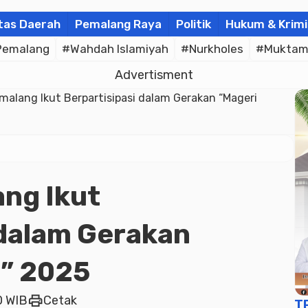
tas Daerah
Pemalang Raya
Politik
Hukum & Krimi
Pemalang
#Wahdah Islamiyah
#Nurkholes
#Muktam
Advertisment
alang Ikut Berpartisipasi dalam Gerakan “Mageri
ng Ikut
 dalam Gerakan
o” 2025
print
0 WIB
Cetak
T