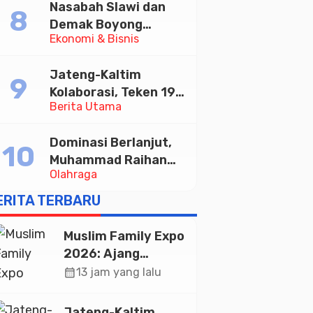
Nasabah Slawi dan
Memajukan Wisata
Demak Boyong
serta UMKM Lokal
Ekonomi & Bisnis
Toyota Innova Zenix
Hybrid di Undian
Jateng-Kaltim
Tabungan Bima Bank
Kolaborasi, Teken 19
Jateng
Berita Utama
Kerja Sama Ekonomi
Senilai Rp 20,2 Triliun
Dominasi Berlanjut,
Muhammad Raihan
Olahraga
Fadila Sabet Emas
Kyorugi di Asian
ERITA TERBARU
Taekwondo Indonesia
Open 2026
Muslim Family Expo
2026: Ajang
Silaturahim dan
calendar_month
13 jam yang lalu
Kebangkitan
Ekonomi Halal di
Jateng-Kaltim