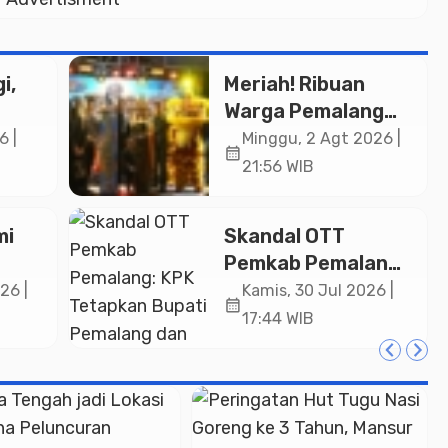
i,
Meriah! Ribuan
Warga Pemalang
Padati Kirab
6 |
Minggu, 2 Agt 2026 |
calendar_month
in
Festival Kamir
21:56 WIB
ASN
2026
an
mi
Skandal OTT
Pemkab Pemalang:
ng
KPK Tetapkan
26 |
Kamis, 30 Jul 2026 |
calendar_month
Bupati Pemalang
17:44 WIB
dan Oknum Staf
Internal Sebagai
Tersangka
Pemerasan Rp1,98