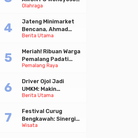
Olahraga
Juara Bhayangkara
Cup 2026
Jateng Minimarket
Bencana, Ahmad
Berita Utama
Luthfi Minta PMI Jadi
Garda Depan
Meriah! Ribuan Warga
Pemalang Padati
Pemalang Raya
Kirab Festival Kamir
2026
Driver Ojol Jadi
UMKM: Makin
Berita Utama
Sejahtera atau
Merana? Ini Temuan
Festival Curug
Diskusi Paramadina
Bengkawah: Sinergi
Wisata
Desa Sikasur dan
UGM dalam