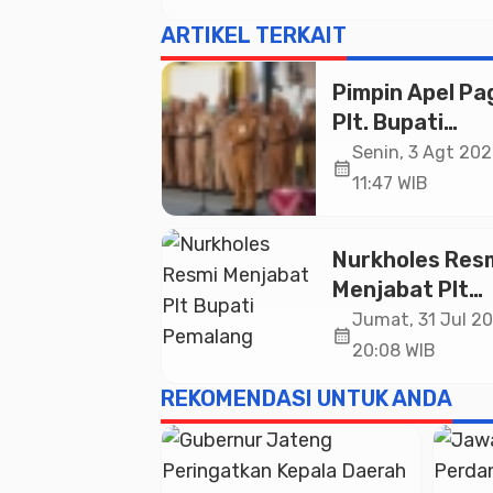
ARTIKEL TERKAIT
Pimpin Apel Pag
Plt. Bupati
Pemalang
Senin, 3 Agt 202
calendar_month
Tekankan Disipl
11:47 WIB
dan Soliditas 
untuk Pelayan
Nurkholes Res
Publik
Menjabat Plt
Bupati Pemala
Jumat, 31 Jul 20
calendar_month
20:08 WIB
REKOMENDASI UNTUK ANDA