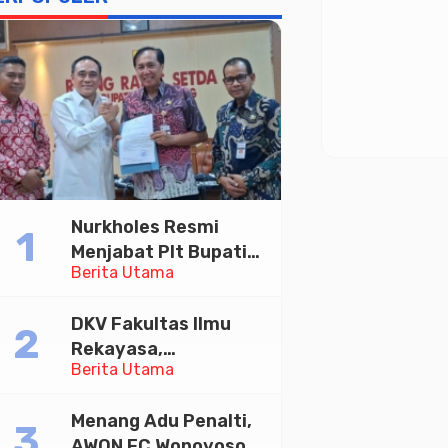
Nurkholes Resmi
Menjabat Plt Bupati
Berita Utama
Pemalang
DKV Fakultas Ilmu
Rekayasa,
Berita Utama
Universitas
Paramadina Gelar
Menang Adu Penalti,
Diskusi Desain
AWON FC Wonoyoso