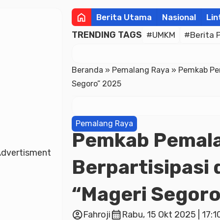
home
Berita Utama
Nasional
Lin
TRENDING TAGS
#UMKM
#Berita 
Beranda
»
Pemalang Raya
»
Pemkab Pem
Segoro” 2025
Pemalang Raya
Pemkab Pemala
dvertisment
Berpartisipasi
“Mageri Segor
account_circle
calendar_month
Fahroji
Rabu, 15 Okt 2025 | 17:1