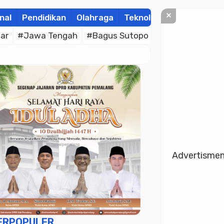
×
nal
Pendidikan
Olahraga
Teknologi
Kolom
Wis
ar
#Jawa Tengah
#Bagus Sutopo
#Bhayangkara C
Advertisme
ERPOPULER