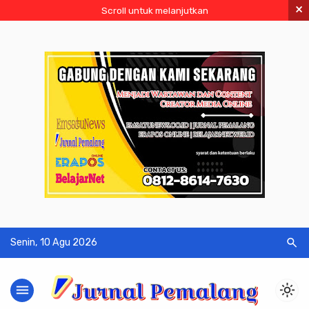
×
Scroll untuk melanjutkan
search
Senin, 10 Agu 2026
menu
light_mode