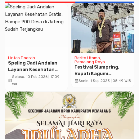
Lintas Daerah
Berita Utama
Pemalang Raya
Speling Jadi Andalan
Festival Slumpring,
Layanan Kesehatan
Bupati Kagumi
Gratis, Hampir 900 Desa
Selasa, 10 Feb 2026 | 17:09
Antusiasme Warga
calendar_month
calendar_month
Senin, 1 Sep 2025 | 05:49 WIB
di Jateng Sudah
WIB
Cibuyur Warungpring
Terjangkau