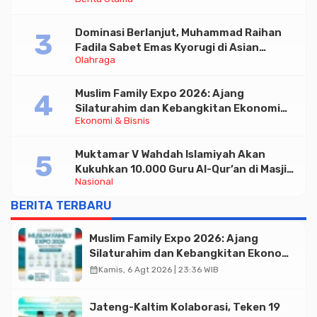
Triliun
Dominasi Berlanjut, Muhammad Raihan
Fadila Sabet Emas Kyorugi di Asian
Olahraga
Taekwondo Indonesia Open 2026
Muslim Family Expo 2026: Ajang
Silaturahim dan Kebangkitan Ekonomi
Ekonomi & Bisnis
Halal di Jakarta
Muktamar V Wahdah Islamiyah Akan
Kukuhkan 10.000 Guru Al-Qur’an di Masjid
Nasional
Istiqlal
BERITA TERBARU
Muslim Family Expo 2026: Ajang
Silaturahim dan Kebangkitan Ekonomi
Halal di Jakarta
calendar_month
Kamis, 6 Agt 2026 | 23:36 WIB
Jateng-Kaltim Kolaborasi, Teken 19