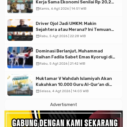
Kerja Sama Ekonomi Senilai Rp 20,2
Triliun
calendar_month
Kamis, 6 Agt 2026 | 14:51 WIB
Driver Ojol Jadi UMKM: Makin
Sejahtera atau Merana? Ini Temuan
Diskusi Paramadina
calendar_month
Rabu, 5 Agt 2026 | 22:28 WIB
Dominasi Berlanjut, Muhammad
Raihan Fadila Sabet Emas Kyorugi di
Asian Taekwondo Indonesia Open
calendar_month
Rabu, 5 Agt 2026 | 21:42 WIB
2026
Muktamar V Wahdah Islamiyah Akan
Kukuhkan 10.000 Guru Al-Qur’an di
Masjid Istiqlal
calendar_month
Selasa, 4 Agt 2026 | 14:03 WIB
Advertisment