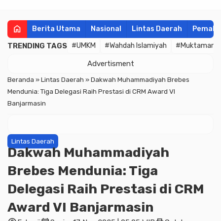
home
Berita Utama
Nasional
Lintas Daerah
Pemala
TRENDING TAGS
#UMKM
#Wahdah Islamiyah
#Muktamar
Advertisment
Beranda
»
Lintas Daerah
»
Dakwah Muhammadiyah Brebes
Mendunia: Tiga Delegasi Raih Prestasi di CRM Award VI
Banjarmasin
Lintas Daerah
Dakwah Muhammadiyah
Brebes Mendunia: Tiga
Delegasi Raih Prestasi di CRM
Award VI Banjarmasin