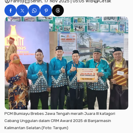
account_circle
calendar_month
print
Fahroji
Senin, 17 Nov 2025 | 05:05 WIB
Cetak
PCM Bumiayu Brebes Jawa Tengah meraih Juara III katagori
Cabang Unggulan dalam CRM Award 2025 di Banjarmasin
Kalimantan Selatan.(Foto: Tarqum)