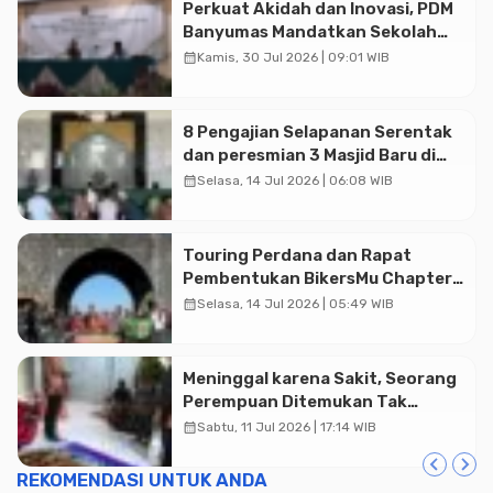
Perkuat Akidah dan Inovasi, PDM
Banyumas Mandatkan Sekolah
Muhammadiyah Jadi Pilihan
calendar_month
Kamis, 30 Jul 2026 | 09:01 WIB
Utama Umat
8 Pengajian Selapanan Serentak
dan peresmian 3 Masjid Baru di
Banyumas
calendar_month
Selasa, 14 Jul 2026 | 06:08 WIB
Touring Perdana dan Rapat
Pembentukan BikersMu Chapter
Temanggung Korwil Jateng :
calendar_month
Selasa, 14 Jul 2026 | 05:49 WIB
Dakwah di Atas Roda
Meninggal karena Sakit, Seorang
Perempuan Ditemukan Tak
Bernyawa di Rumah Warga
calendar_month
Sabtu, 11 Jul 2026 | 17:14 WIB
Karanganyar
REKOMENDASI UNTUK ANDA