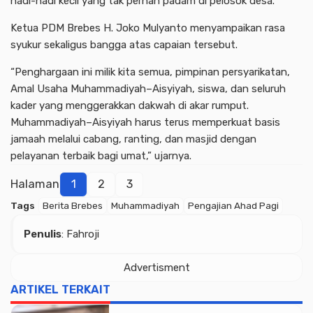
nadi-nadi kecil yang tak pernah padam di pelosok desa.
Ketua PDM Brebes H. Joko Mulyanto menyampaikan rasa
syukur sekaligus bangga atas capaian tersebut.
“Penghargaan ini milik kita semua, pimpinan persyarikatan,
Amal Usaha Muhammadiyah–Aisyiyah, siswa, dan seluruh
kader yang menggerakkan dakwah di akar rumput.
Muhammadiyah–Aisyiyah harus terus memperkuat basis
jamaah melalui cabang, ranting, dan masjid dengan
pelayanan terbaik bagi umat,” ujarnya.
Halaman
1
2
3
Tags
Berita Brebes
Muhammadiyah
Pengajian Ahad Pagi
Advertisment
Penulis
: Fahroji
Advertisment
ARTIKEL TERKAIT