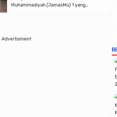
Muhammadiyah (JamasMu) 1 yang
diselenggarakan oleh Majelis Tabligh PDM
Banyumas bekerja sama dengan BADKO
TPQ Muhammadiyah Banyumas dan
LAZISMU Banyumas. Kegiatan yang
Advertisment
berlangsung di Aula Abu Daldiri dan Aula
SMA Muhammadiyah 1 Purwokerto, Sabtu
B
(27/6/2026), menjadi ajang pembinaan
sekaligus […]