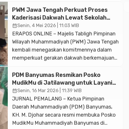
Namun, ada yang berbeda dalam beberapa
tahun terakhir. Jika biasanya KOKAM identik
PWM Jawa Tengah Perkuat Proses
dengan pengamanan ibadah salat Id dan
Kaderisasi Dakwah Lewat Sekolah
pengaturan lalu lintas, kini peran mereka
Tabligh Banyumas Raya
calendar_month
Senin, 4 Mei 2026 | 11:03 WIB
telah bertransformasi ke arah yang lebih
ERAPOS ONLINE – Majelis Tabligh Pimpinan
taktis, higienis, dan profesional di […]
Wilayah Muhammadiyah (PWM) Jawa Tengah
kembali menegaskan komitmennya dalam
memperkuat gerakan dakwah berkemajuan
melalui penyelenggaraan Sekolah Tabligh
Muhammadiyah Kelas Banyumas Raya
PDM Banyumas Resmikan Posko
Angkatan III. Kegiatan yang diinisiasi oleh
MudikMu di Jatilawang untuk Layani
Majelis Tabligh PWM Jawa Tengah
Pemudik Jalur Selatan
calendar_month
Senin, 16 Mar 2026 | 11:39 WIB
bekerjasama dengan LAZISMu Jateng dan
JURNAL PEMALANG – Ketua Pimpinan
PDM Banyumas berlangsung di Aula Kampus
Daerah Muhammadiyah (PDM) Banyumas,
3 Pesantren Modern MBS Zamzam Cilongok,
KH. M. Djohar secara resmi membuka Posko
[…]
MudikMu Muhammadiyah Banyumas di