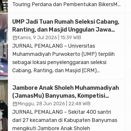
Touring Perdana dan Pembentukan BikersMu
Chapter Temanggung yang dilaksanakan
pada Ahad, 12 Juli 2026. Mengusung tema
UMP Jadi Tuan Rumah Seleksi Cabang,
“BikersMu Chapter Temanggung: Touring
Ranting, dan Masjid Unggulan Jawa
dan Dakwah”, kegiatan ini menjadi langkah
Tengah 2026
calendar_month
Kamis, 9 Jul 2026 | 15:39 WIB
awal dalam merangkul para pecinta
JURNAL PEMALANG – Universitas
otomotif untuk bergerak dalam nilai-nilai
Muhammadiyah Purwokerto (UMP) terpilih
kebaikan. Kegiatan dimulai sejak […]
sebagai lokasi penyelenggaraan seleksi
Cabang, Ranting, dan Masjid (CRM)
Unggulan tingkat Jawa Tengah tahun 2026.
Acara yang digelar secara hybrid ini
Jambore Anak Sholeh Muhammadiyah
bertempat di Lembaga Pengkajian dan
(JamasMu) Banyumas, Kompetisi
Pengamalan Islam (LPPI) UMP selama tiga
Islami yang Membangun Karakter
calendar_month
Minggu, 28 Jun 2026 | 22:48 WIB
Santri
tahap, yakni pada tanggal 4, 11, dan 18 Juli
JURNAL PEMALANG – Sekitar 400 santri
2026. Kegiatan yang diinisiasi oleh LPCR […]
dari 27 kecamatan di Kabupaten Banyumas
mengikuti Jambore Anak Sholeh