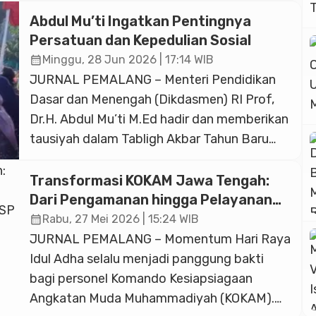
Abdul Mu’ti Ingatkan Pentingnya
Persatuan dan Kepedulian Sosial
calendar_month
Minggu, 28 Jun 2026 | 17:14 WIB
JURNAL PEMALANG – Menteri Pendidikan
Dasar dan Menengah (Dikdasmen) RI Prof,
Dr.H. Abdul Mu’ti M.Ed hadir dan memberikan
tausiyah dalam Tabligh Akbar Tahun Baru
Islam 1448 H di Lapangan Krida Utama,
Desa Limbangan, Kecamatan Kutasari,
Transformasi KOKAM Jawa Tengah:
Purbalingga yang dihadiri oleh sekitar
Dari Pengamanan hingga Pelayanan
sepuluh ribu warga Muhammadiyah, Sabtu,
Juru Sembelih Halal Bersertifikat
calendar_month
Rabu, 27 Mei 2026 | 15:24 WIB
BNSP
27 Juni 2026. Tabligh Akbar Tahun Baru
JURNAL PEMALANG – Momentum Hari Raya
Islam 1448 H […]
Idul Adha selalu menjadi panggung bakti
bagi personel Komando Kesiapsiagaan
Angkatan Muda Muhammadiyah (KOKAM).