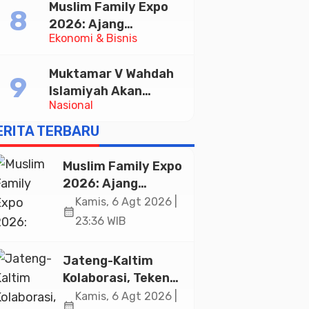
Muslim Family Expo
Pelayanan Publik
2026: Ajang
Ekonomi & Bisnis
Silaturahim dan
Kebangkitan Ekonomi
Muktamar V Wahdah
Halal di Jakarta
Islamiyah Akan
Nasional
Kukuhkan 10.000
Guru Al-Qur’an di
ERITA TERBARU
Masjid Istiqlal
Muslim Family Expo
2026: Ajang
Silaturahim dan
Kamis, 6 Agt 2026 |
calendar_month
Kebangkitan
23:36 WIB
Ekonomi Halal di
Jakarta
Jateng-Kaltim
Kolaborasi, Teken
19 Kerja Sama
Kamis, 6 Agt 2026 |
calendar_month