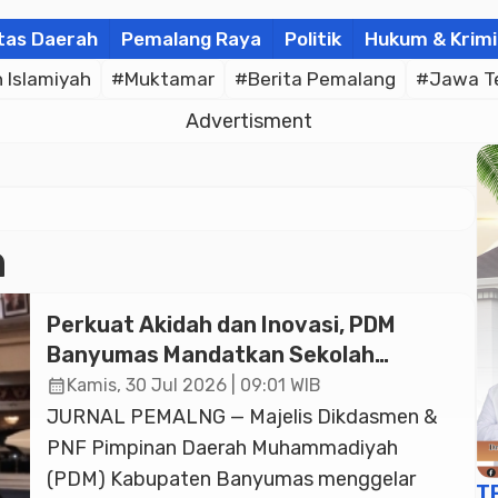
tas Daerah
Pemalang Raya
Politik
Hukum & Krimi
Islamiyah
#Muktamar
#Berita Pemalang
#Jawa T
Advertisment
h
Perkuat Akidah dan Inovasi, PDM
Banyumas Mandatkan Sekolah
Muhammadiyah Jadi Pilihan Utama
calendar_month
Kamis, 30 Jul 2026 | 09:01 WIB
Umat
JURNAL PEMALNG — Majelis Dikdasmen &
PNF Pimpinan Daerah Muhammadiyah
(PDM) Kabupaten Banyumas menggelar
T