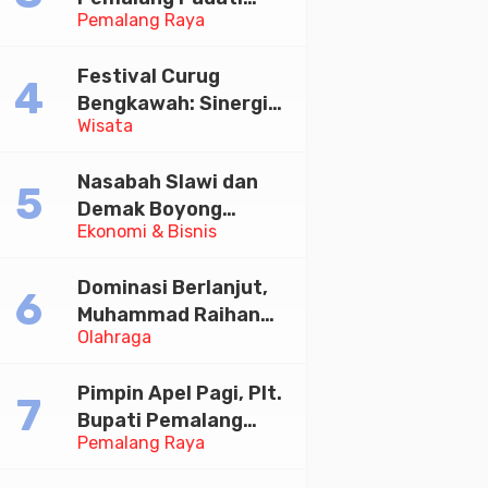
Pemalang Raya
Kirab Festival Kamir
2026
Festival Curug
Bengkawah: Sinergi
Wisata
Desa Sikasur dan
UGM dalam
Nasabah Slawi dan
Memajukan Wisata
Demak Boyong
serta UMKM Lokal
Ekonomi & Bisnis
Toyota Innova Zenix
Hybrid di Undian
Dominasi Berlanjut,
Tabungan Bima Bank
Muhammad Raihan
Jateng
Olahraga
Fadila Sabet Emas
Kyorugi di Asian
Pimpin Apel Pagi, Plt.
Taekwondo Indonesia
Bupati Pemalang
Open 2026
Pemalang Raya
Tekankan Disiplin dan
Soliditas ASN untuk