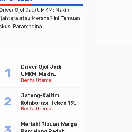
Driver Ojol Jadi
UMKM: Makin
Berita Utama
Sejahtera atau
Merana? Ini Temuan
Jateng-Kaltim
Diskusi Paramadina
Kolaborasi, Teken 19
Berita Utama
Kerja Sama Ekonomi
Senilai Rp 20,2 Triliun
Meriah! Ribuan Warga
Pemalang Padati