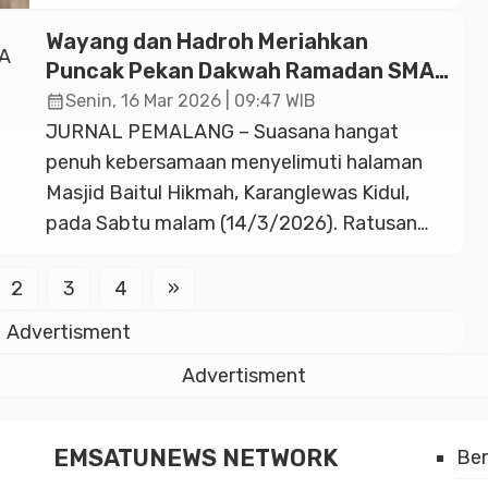
halaman Masjid Abu Hasan Tinggarjaya,
Jatilawang, pada Sabtu (14/3/2026). Posko
Wayang dan Hadroh Meriahkan
ini merupakan inisiatif kolaboratif antara
Puncak Pekan Dakwah Ramadan SMA
Pemuda Muhammadiyah dan KOKAM
Muhammadiyah 1 Purwokerto
calendar_month
Senin, 16 Mar 2026 | 09:47 WIB
Suryakusuma Banyumas. Dalam peresmian
JURNAL PEMALANG – Suasana hangat
tersebut, Djohar menekankan bahwa posko
penuh kebersamaan menyelimuti halaman
ini adalah manifestasi nyata dari kepedulian
Masjid Baitul Hikmah, Karanglewas Kidul,
Muhammadiyah […]
pada Sabtu malam (14/3/2026). Ratusan
warga dan simpatisan Muhammadiyah se-
Kecamatan Karanglewas antusias
2
3
4
»
menyaksikan penampilan HadrohMu serta
Advertisment
pagelaran Wayang 1 Jaman yang menjadi
media dakwah kreatif di penghujung
Advertisment
rangkaian Pekan Dakwah Ramadan 2026.
Acara ini merupakan puncak dari program
EMSATUNEWS NETWORK
Be
pengabdian masyarakat yang […]