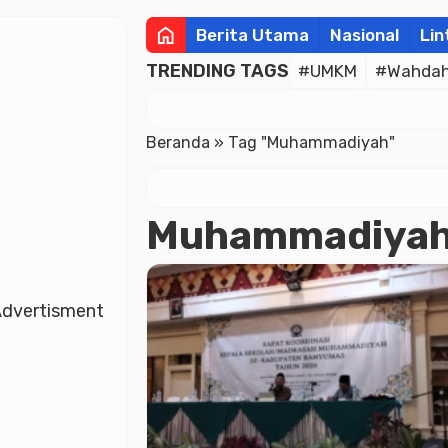
home
Berita Utama
Nasional
Lin
TRENDING TAGS
#UMKM
#Wahdah 
Beranda
»
Tag "Muhammadiyah"
Muhammadiya
dvertisment