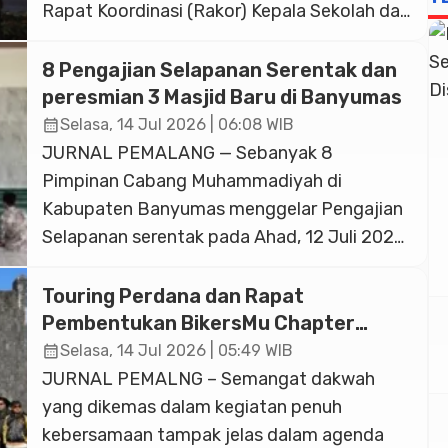
Rapat Koordinasi (Rakor) Kepala Sekolah dan
Kepala Madrasah Muhammadiyah se-
Kabupaten Banyumas pada 28–29 Juli 2026
8 Pengajian Selapanan Serentak dan
di Baturraden. Forum strategis ini
peresmian 3 Masjid Baru di Banyumas
diselenggarakan guna menyatukan visi serta
calendar_month
Selasa, 14 Jul 2026 | 06:08 WIB
memantapkan komitmen pembaruan
JURNAL PEMALANG — Sebanyak 8
pendidikan berbasis akidah dan inovasi.
Pimpinan Cabang Muhammadiyah di
Mengusung tema “Penguatan Akidah dan
Kabupaten Banyumas menggelar Pengajian
Ideologi Muhammadiyah sebagai […]
Selapanan serentak pada Ahad, 12 Juli 2026.
Kegiatan ini dirangkai dengan peresmian 3
masjid, yaitu Masjid Assalam PCM
Touring Perdana dan Rapat
Baturraden, Masjid Ibrahim al-Aziz PCM
Pembentukan BikersMu Chapter
Sumbang, dan Masjid Zubair bin Awwam
Temanggung Korwil Jateng : Dakwah
calendar_month
Selasa, 14 Jul 2026 | 05:49 WIB
di Atas Roda
PCM Wangon, peresmian Asrama Santri PPM
JURNAL PEMALNG – Semangat dakwah
Ar-Raudhoh Wangon, pengukuhan PRM
yang dikemas dalam kegiatan penuh
Karangreja Cabang Wangon […]
kebersamaan tampak jelas dalam agenda