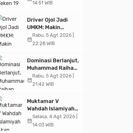
Ekonomi Senilai Rp
14:51 WIB
20,2 Triliun
Driver Ojol Jadi
UMKM: Makin
Sejahtera atau
Rabu, 5 Agt 2026 |
calendar_month
Merana? Ini
22:28 WIB
Temuan Diskusi
Paramadina
Dominasi Berlanjut,
Muhammad Raihan
Fadila Sabet Emas
Rabu, 5 Agt 2026 |
calendar_month
Kyorugi di Asian
21:42 WIB
Taekwondo
Indonesia Open
Muktamar V
2026
Wahdah Islamiyah
Akan Kukuhkan
Selasa, 4 Agt 2026 |
calendar_month
10.000 Guru Al-
14:03 WIB
Qur’an di Masjid