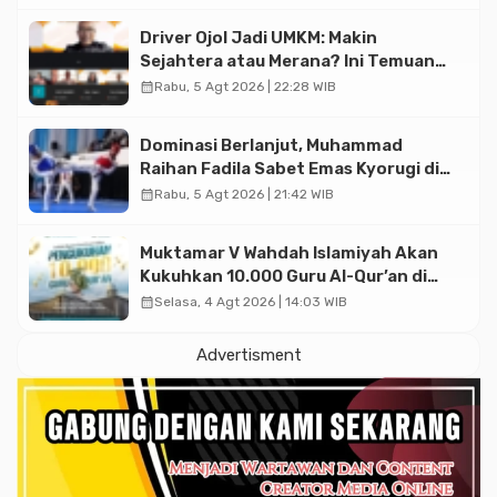
Driver Ojol Jadi UMKM: Makin
Sejahtera atau Merana? Ini Temuan
Diskusi Paramadina
calendar_month
Rabu, 5 Agt 2026 | 22:28 WIB
Dominasi Berlanjut, Muhammad
Raihan Fadila Sabet Emas Kyorugi di
Asian Taekwondo Indonesia Open
calendar_month
Rabu, 5 Agt 2026 | 21:42 WIB
2026
Muktamar V Wahdah Islamiyah Akan
Kukuhkan 10.000 Guru Al-Qur’an di
Masjid Istiqlal
calendar_month
Selasa, 4 Agt 2026 | 14:03 WIB
Advertisment