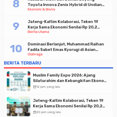
Toyota Innova Zenix Hybrid di Undian
Ekonomi & Bisnis
Tabungan Bima Bank Jateng
Jateng-Kaltim Kolaborasi, Teken 19
Kerja Sama Ekonomi Senilai Rp 20,2
Berita Utama
Triliun
Dominasi Berlanjut, Muhammad Raihan
Fadila Sabet Emas Kyorugi di Asian
Olahraga
Taekwondo Indonesia Open 2026
BERITA TERBARU
Muslim Family Expo 2026: Ajang
Silaturahim dan Kebangkitan Ekonomi
Halal di Jakarta
calendar_month
12 jam yang lalu
Jateng-Kaltim Kolaborasi, Teken 19
Kerja Sama Ekonomi Senilai Rp 20,2
Triliun
calendar_month
20 jam yang lalu