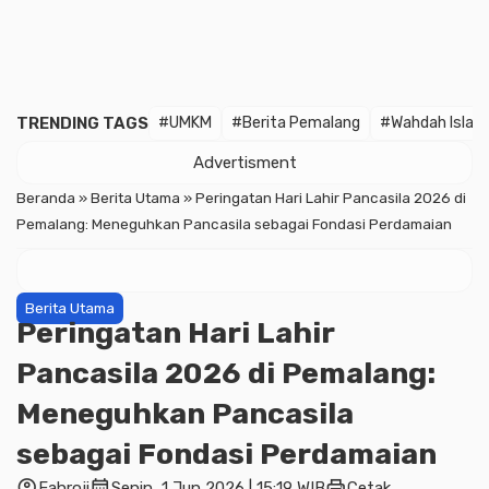
TRENDING TAGS
#UMKM
#Berita Pemalang
#Wahdah Islam
Advertisment
Beranda
»
Berita Utama
»
Peringatan Hari Lahir Pancasila 2026 di
Pemalang: Meneguhkan Pancasila sebagai Fondasi Perdamaian
Berita Utama
Peringatan Hari Lahir
Pancasila 2026 di Pemalang:
Meneguhkan Pancasila
sebagai Fondasi Perdamaian
account_circle
calendar_month
print
Fahroji
Senin, 1 Jun 2026 | 15:19 WIB
Cetak