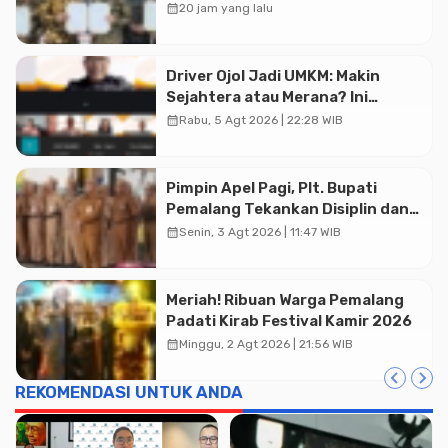
20,2 Triliun
calendar_month
20 jam yang lalu
Driver Ojol Jadi UMKM: Makin
Sejahtera atau Merana? Ini
Temuan Diskusi Paramadina
calendar_month
Rabu, 5 Agt 2026 | 22:28 WIB
Pimpin Apel Pagi, Plt. Bupati
Pemalang Tekankan Disiplin dan
Soliditas ASN untuk Pelayanan
calendar_month
Senin, 3 Agt 2026 | 11:47 WIB
Publik
Meriah! Ribuan Warga Pemalang
Padati Kirab Festival Kamir 2026
calendar_month
Minggu, 2 Agt 2026 | 21:56 WIB
REKOMENDASI UNTUK ANDA