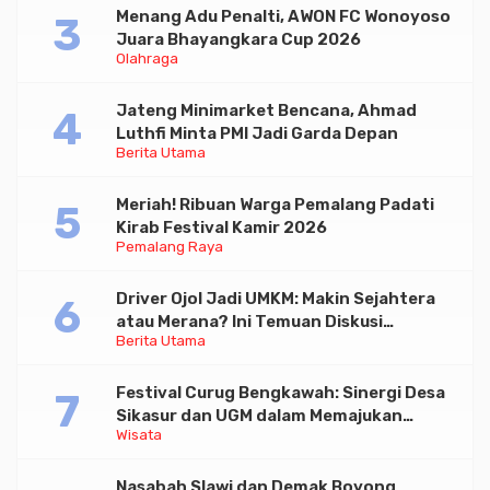
Menang Adu Penalti, AWON FC Wonoyoso
Juara Bhayangkara Cup 2026
Olahraga
Jateng Minimarket Bencana, Ahmad
Luthfi Minta PMI Jadi Garda Depan
Berita Utama
Meriah! Ribuan Warga Pemalang Padati
Kirab Festival Kamir 2026
Pemalang Raya
Driver Ojol Jadi UMKM: Makin Sejahtera
atau Merana? Ini Temuan Diskusi
Berita Utama
Paramadina
Festival Curug Bengkawah: Sinergi Desa
Sikasur dan UGM dalam Memajukan
Wisata
Wisata serta UMKM Lokal
Nasabah Slawi dan Demak Boyong