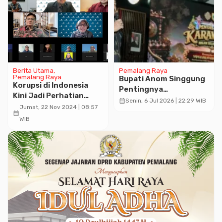
Berita Utama
Pemalang Raya
Pemalang Raya
Bupati Anom Singgung
Korupsi di Indonesia
Pentingnya
Kini Jadi Perhatian
Pembangunan
calendar_month
Senin, 6 Jul 2026 | 22:29 WIB
Berbagai Pihak, Berikut
Jumat, 22 Nov 2024 | 08:57
Karakter, Nilai Budaya
calendar_month
Pandangan Para Tokoh
WIB
dan Kebersamaan
Publik