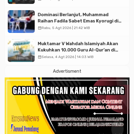
Dominasi Berlanjut, Muhammad
Raihan Fadila Sabet Emas Kyorugi di
Asian Taekwondo Indonesia Open
calendar_month
Rabu, 5 Agt 2026 | 21:42 WIB
2026
Muktamar V Wahdah Islamiyah Akan
Kukuhkan 10.000 Guru Al-Qur’an di
Masjid Istiqlal
calendar_month
Selasa, 4 Agt 2026 | 14:03 WIB
Advertisment