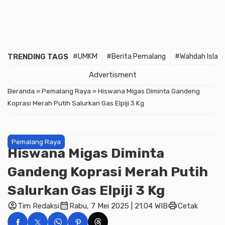
TRENDING TAGS
#UMKM
#Berita Pemalang
#Wahdah Islam
Advertisment
Beranda
»
Pemalang Raya
»
Hiswana Migas Diminta Gandeng
Koprasi Merah Putih Salurkan Gas Elpiji 3 Kg
Pemalang Raya
Hiswana Migas Diminta
Gandeng Koprasi Merah Putih
Salurkan Gas Elpiji 3 Kg
account_circle
calendar_month
print
Tim Redaksi
Rabu, 7 Mei 2025 | 21:04 WIB
Cetak