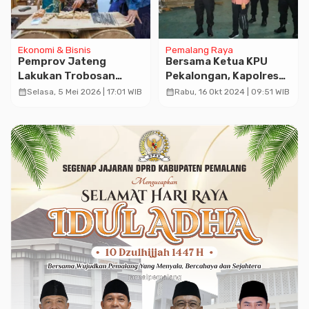
Ekonomi & Bisnis
Pemalang Raya
Pemprov Jateng
Bersama Ketua KPU
Lakukan Trobosan
Pekalongan, Kapolres
dalam Pendidikan dan
Lakukan Pengecekan
calendar_month
calendar_month
Selasa, 5 Mei 2026 | 17:01 WIB
Rabu, 16 Okt 2024 | 09:51 WIB
Ekonomi
Logistik Pilkada 2024