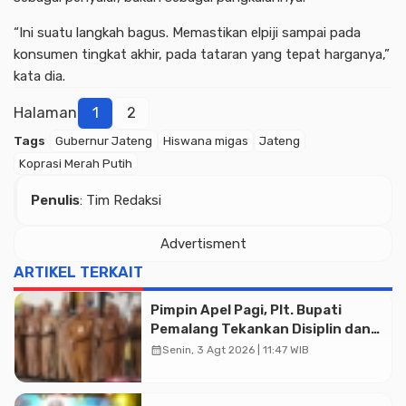
“Ini suatu langkah bagus. Memastikan elpiji sampai pada
konsumen tingkat akhir, pada tataran yang tepat harganya,”
kata dia.
Halaman
1
2
Tags
Gubernur Jateng
Hiswana migas
Jateng
Koprasi Merah Putih
Penulis
: Tim Redaksi
Advertisment
ARTIKEL TERKAIT
Pimpin Apel Pagi, Plt. Bupati
Pemalang Tekankan Disiplin dan
Soliditas ASN untuk Pelayanan
calendar_month
Senin, 3 Agt 2026 | 11:47 WIB
Publik