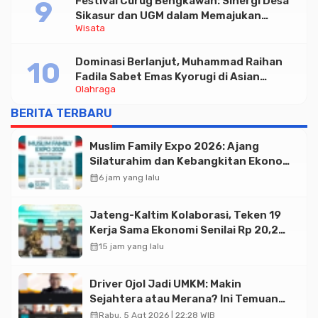
Festival Curug Bengkawah: Sinergi Desa
Sikasur dan UGM dalam Memajukan
Wisata
Wisata serta UMKM Lokal
Dominasi Berlanjut, Muhammad Raihan
Fadila Sabet Emas Kyorugi di Asian
Olahraga
Taekwondo Indonesia Open 2026
BERITA TERBARU
Muslim Family Expo 2026: Ajang
Silaturahim dan Kebangkitan Ekonomi
Halal di Jakarta
calendar_month
6 jam yang lalu
Jateng-Kaltim Kolaborasi, Teken 19
Kerja Sama Ekonomi Senilai Rp 20,2
Triliun
calendar_month
15 jam yang lalu
Driver Ojol Jadi UMKM: Makin
Sejahtera atau Merana? Ini Temuan
Diskusi Paramadina
calendar_month
Rabu, 5 Agt 2026 | 22:28 WIB