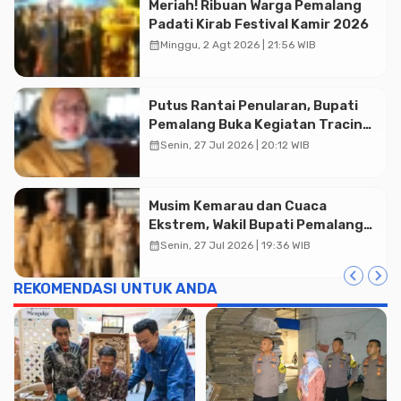
Meriah! Ribuan Warga Pemalang
Advertisment
Padati Kirab Festival Kamir 2026
calendar_month
Minggu, 2 Agt 2026 | 21:56 WIB
Putus Rantai Penularan, Bupati
Pemalang Buka Kegiatan Tracing
TBC Terintegrasi di Mulyoharjo
calendar_month
Senin, 27 Jul 2026 | 20:12 WIB
Musim Kemarau dan Cuaca
Ekstrem, Wakil Bupati Pemalang
Ingatkan ASN Waspada Bahaya
calendar_month
Senin, 27 Jul 2026 | 19:36 WIB
Kebakaran
REKOMENDASI UNTUK ANDA