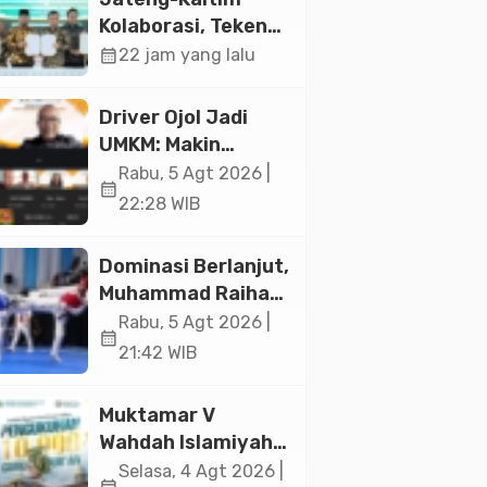
Jakarta
Kolaborasi, Teken
19 Kerja Sama
calendar_month
22 jam yang lalu
Ekonomi Senilai Rp
20,2 Triliun
Driver Ojol Jadi
UMKM: Makin
Sejahtera atau
Rabu, 5 Agt 2026 |
calendar_month
Merana? Ini
22:28 WIB
Temuan Diskusi
Paramadina
Dominasi Berlanjut,
Muhammad Raihan
Fadila Sabet Emas
Rabu, 5 Agt 2026 |
calendar_month
Kyorugi di Asian
21:42 WIB
Taekwondo
Indonesia Open
Muktamar V
2026
Wahdah Islamiyah
Akan Kukuhkan
Selasa, 4 Agt 2026 |