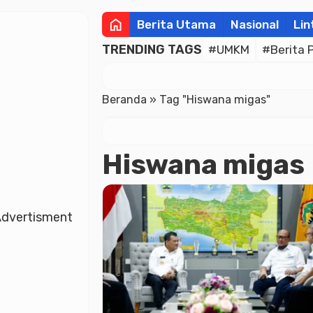
home
Berita Utama
Nasional
Lin
TRENDING TAGS
#UMKM
#Berita 
Beranda
»
Tag "Hiswana migas"
Hiswana migas
dvertisment