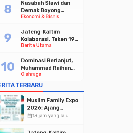
Nasabah Slawi dan
Memajukan Wisata
Demak Boyong
serta UMKM Lokal
Ekonomi & Bisnis
Toyota Innova Zenix
Hybrid di Undian
Jateng-Kaltim
Tabungan Bima Bank
Kolaborasi, Teken 19
Jateng
Berita Utama
Kerja Sama Ekonomi
Senilai Rp 20,2 Triliun
Dominasi Berlanjut,
Muhammad Raihan
Olahraga
Fadila Sabet Emas
Kyorugi di Asian
ERITA TERBARU
Taekwondo Indonesia
Open 2026
Muslim Family Expo
2026: Ajang
Silaturahim dan
calendar_month
13 jam yang lalu
Kebangkitan
Ekonomi Halal di
Jateng-Kaltim