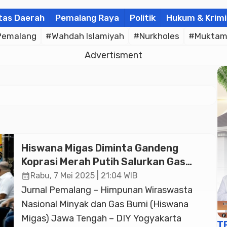
tas Daerah
Pemalang Raya
Politik
Hukum & Krimi
Pemalang
#Wahdah Islamiyah
#Nurkholes
#Muktam
Advertisment
Hiswana Migas Diminta Gandeng
Koprasi Merah Putih Salurkan Gas
Elpiji 3 Kg
calendar_month
Rabu, 7 Mei 2025 | 21:04 WIB
Jurnal Pemalang – Himpunan Wiraswasta
Nasional Minyak dan Gas Bumi (Hiswana
Migas) Jawa Tengah – DIY Yogyakarta
T