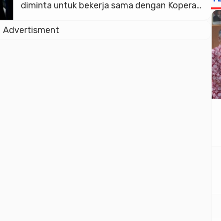
diminta untuk bekerja sama dengan Koperasi
Desa Merah Putih dalam menyalurkan gas
Advertisment
elpiji 3 kg bersubsidi. Permintaan itu
disampaikan Gubernur Jawa Tengah Ahmad
Luthfi saat menerima audiensi DPD Hiswana
Migas Jateng -DIY, di kantornya, Rabu
(7/5/2025). “Kalau Koperasi […]