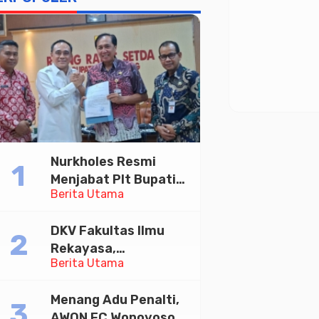
Nurkholes Resmi
Menjabat Plt Bupati
Berita Utama
Pemalang
DKV Fakultas Ilmu
Rekayasa,
Berita Utama
Universitas
Paramadina Gelar
Menang Adu Penalti,
Diskusi Desain
AWON FC Wonoyoso