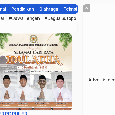
×
nal
Pendidikan
Olahraga
Teknologi
Kolom
Wis
ar
#Jawa Tengah
#Bagus Sutopo
#Bhayangkara C
Advertisme
ERPOPULER