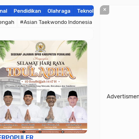
×
nal
Pendidikan
Olahraga
Teknologi
Kolom
Wis
engah
#Asian Taekwondo Indonesia Open Championsh
Advertisme
ERPOPULER