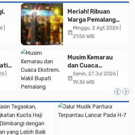
i,
Meriah! Ribuan
Warga Pemalang
Padati Kirab
6 |
Minggu, 2 Agt 2026 |
calendar_month
in
Festival Kamir
21:56 WIB
ASN
2026
an
Musim Kemarau
ati
dan Cuaca
a
Ekstrem, Wakil
6 |
Senin, 27 Jul 2026 |
calendar_month
ng
Bupati Pemalang
19:36 WIB
si di
Ingatkan ASN
Waspada Bahaya
Kebakaran