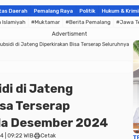
tas Daerah
Pemalang Raya
Politik
Hukum & Krimi
Islamiyah
#Muktamar
#Berita Pemalang
#Jawa T
Advertisment
ubsidi di Jateng Diperkirakan Bisa Terserap Seluruhnya
di di Jateng
isa Terserap
da Desember 2024
print
4 | 09:22 WIB
Cetak
T