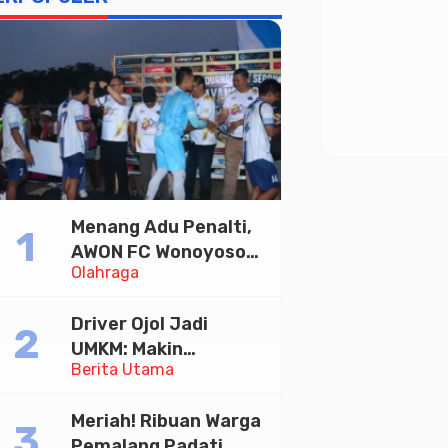
Menang Adu Penalti,
AWON FC Wonoyoso
Olahraga
Juara Bhayangkara
Cup 2026
Driver Ojol Jadi
UMKM: Makin
Berita Utama
Sejahtera atau
Merana? Ini Temuan
Meriah! Ribuan Warga
Diskusi Paramadina
Pemalang Padati