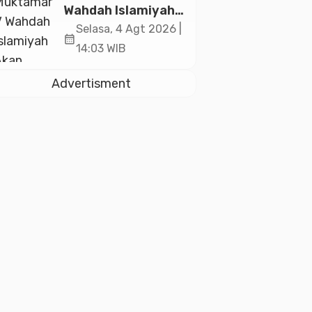
2026
Wahdah Islamiyah
Akan Kukuhkan
Selasa, 4 Agt 2026 |
calendar_month
10.000 Guru Al-
14:03 WIB
Qur’an di Masjid
Istiqlal
Advertisment