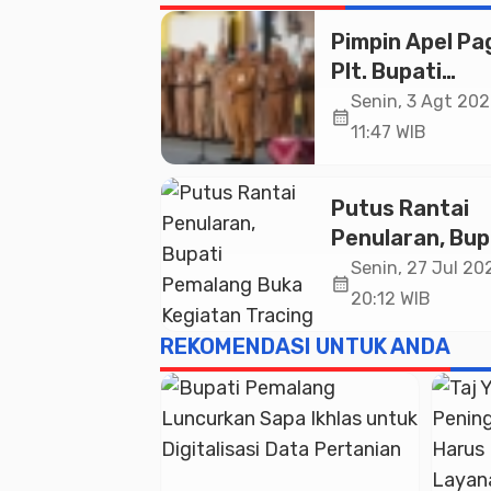
Pimpin Apel Pag
Plt. Bupati
Pemalang
Senin, 3 Agt 202
calendar_month
Tekankan Disipl
11:47 WIB
dan Soliditas 
untuk Pelayan
Putus Rantai
Publik
Penularan, Bup
Pemalang Buk
Senin, 27 Jul 202
calendar_month
Kegiatan Traci
20:12 WIB
TBC Terintegra
REKOMENDASI UNTUK ANDA
Mulyoharjo