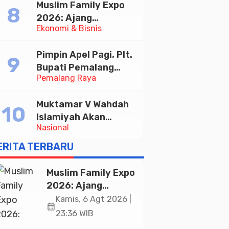
Muslim Family Expo
Taekwondo Indonesia
2026: Ajang
Open 2026
Ekonomi & Bisnis
Silaturahim dan
Kebangkitan Ekonomi
Pimpin Apel Pagi, Plt.
Halal di Jakarta
Bupati Pemalang
Pemalang Raya
Tekankan Disiplin dan
Soliditas ASN untuk
Muktamar V Wahdah
Pelayanan Publik
Islamiyah Akan
Nasional
Kukuhkan 10.000
Guru Al-Qur’an di
ERITA TERBARU
Masjid Istiqlal
Muslim Family Expo
2026: Ajang
Silaturahim dan
Kamis, 6 Agt 2026 |
calendar_month
Kebangkitan
23:36 WIB
Ekonomi Halal di