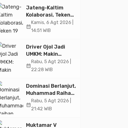
Jakarta
Jateng-Kaltim
Kolaborasi, Teken
19 Kerja Sama
Kamis, 6 Agt 2026 |
calendar_month
Ekonomi Senilai Rp
14:51 WIB
20,2 Triliun
Driver Ojol Jadi
UMKM: Makin
Sejahtera atau
Rabu, 5 Agt 2026 |
calendar_month
Merana? Ini
22:28 WIB
Temuan Diskusi
Paramadina
Dominasi Berlanjut,
Muhammad Raihan
Fadila Sabet Emas
Rabu, 5 Agt 2026 |
calendar_month
Kyorugi di Asian
21:42 WIB
Taekwondo
Indonesia Open
Muktamar V