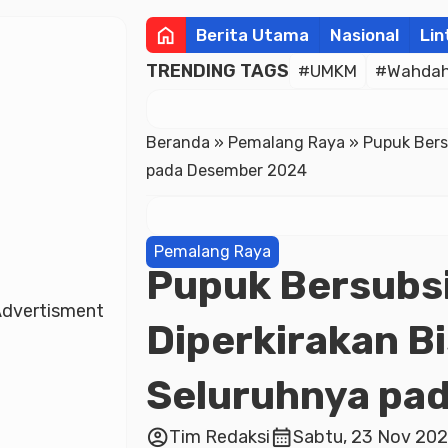
home
Berita Utama
Nasional
Lin
TRENDING TAGS
#UMKM
#Wahdah 
Beranda
»
Pemalang Raya
»
Pupuk Bers
pada Desember 2024
Pemalang Raya
Pupuk Bersubsi
dvertisment
Diperkirakan B
Seluruhnya pa
account_circle
calendar_month
Tim Redaksi
Sabtu, 23 Nov 202