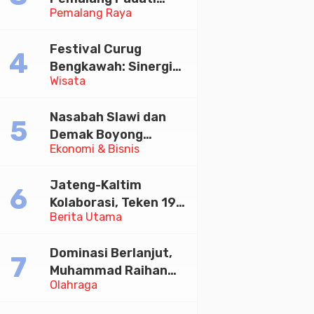
Pemalang Raya
Kirab Festival Kamir
2026
Festival Curug
Bengkawah: Sinergi
Wisata
Desa Sikasur dan
UGM dalam
Nasabah Slawi dan
Memajukan Wisata
Demak Boyong
serta UMKM Lokal
Ekonomi & Bisnis
Toyota Innova Zenix
Hybrid di Undian
Jateng-Kaltim
Tabungan Bima Bank
Kolaborasi, Teken 19
Jateng
Berita Utama
Kerja Sama Ekonomi
Senilai Rp 20,2 Triliun
Dominasi Berlanjut,
Muhammad Raihan
Olahraga
Fadila Sabet Emas
Kyorugi di Asian