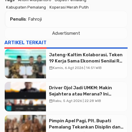
Kabupaten Pemalang
Koperasi Merah Putih
Penulis
: Fahroji
Advertisment
ARTIKEL TERKAIT
Jateng-Kaltim Kolaborasi, Teken
19 Kerja Sama Ekonomi Senilai Rp
20,2 Triliun
calendar_month
Kamis, 6 Agt 2026 | 14:51 WIB
Driver Ojol Jadi UMKM: Makin
Sejahtera atau Merana? Ini
Temuan Diskusi Paramadina
calendar_month
Rabu, 5 Agt 2026 | 22:28 WIB
Pimpin Apel Pagi, Plt. Bupati
Advertisment
Pemalang Tekankan Disiplin dan