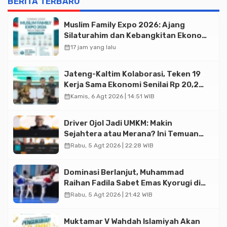
BERITA TERBARU
Muslim Family Expo 2026: Ajang
Silaturahim dan Kebangkitan Ekonomi
Halal di Jakarta
calendar_month
17 jam yang lalu
Jateng-Kaltim Kolaborasi, Teken 19
Kerja Sama Ekonomi Senilai Rp 20,2
Triliun
calendar_month
Kamis, 6 Agt 2026 | 14:51 WIB
Driver Ojol Jadi UMKM: Makin
Sejahtera atau Merana? Ini Temuan
Diskusi Paramadina
calendar_month
Rabu, 5 Agt 2026 | 22:28 WIB
Dominasi Berlanjut, Muhammad
Raihan Fadila Sabet Emas Kyorugi di
Asian Taekwondo Indonesia Open
calendar_month
Rabu, 5 Agt 2026 | 21:42 WIB
2026
Muktamar V Wahdah Islamiyah Akan