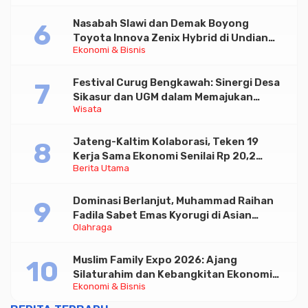
Nasabah Slawi dan Demak Boyong
Toyota Innova Zenix Hybrid di Undian
Ekonomi & Bisnis
Tabungan Bima Bank Jateng
Festival Curug Bengkawah: Sinergi Desa
Sikasur dan UGM dalam Memajukan
Wisata
Wisata serta UMKM Lokal
Jateng-Kaltim Kolaborasi, Teken 19
Kerja Sama Ekonomi Senilai Rp 20,2
Berita Utama
Triliun
Dominasi Berlanjut, Muhammad Raihan
Fadila Sabet Emas Kyorugi di Asian
Olahraga
Taekwondo Indonesia Open 2026
Muslim Family Expo 2026: Ajang
Silaturahim dan Kebangkitan Ekonomi
Ekonomi & Bisnis
Halal di Jakarta