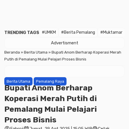
TRENDING TAGS
#UMKM
#Berita Pemalang
#Muktamar
Advertisment
Beranda
»
Berita Utama
»
Bupati Anom Berharap Koperasi Merah
Putih di Pemalang Mulai Pelajari Proses Bisnis
Berita Utama
Pemalang Raya
Bupati Anom Berharap
Koperasi Merah Putih di
Pemalang Mulai Pelajari
Proses Bisnis
account_circle
calendar_month
print
Fahroji
Jumat, 29 Agt 2025 | 15:05 WIB
Cetak