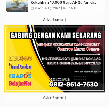
Kukuhkan 10.000 Guru Al-Qur’an di
Masjid Istiqlal
calendar_month
Selasa, 4 Agt 2026 | 14:03 WIB
Advertisment
Advertisment