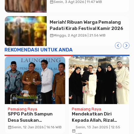
Soliditas ASN untuk Pelayanan
calendar_month
Senin, 3 Agt 2026 | 11:47 WIB
Publik
Meriah! Ribuan Warga Pemalang
Padati Kirab Festival Kamir 2026
calendar_month
Minggu, 2 Agt 2026 | 21:56 WIB
REKOMENDASI UNTUK ANDA
Pemalang Raya
Pemalang Raya
SPPG Patih Sampun
Mendekatkan Diri
Desa Susukan
Kepada Allah, Rizal
Diresmikan Wakil Bupati
Bawazier Menunaikan
calendar_month
Senin, 12 Jan 2026 | 16:16 WIB
Senin, 13 Jan 2025 | 12:55
calendar_month
Pemalang
Ibadah Umroh