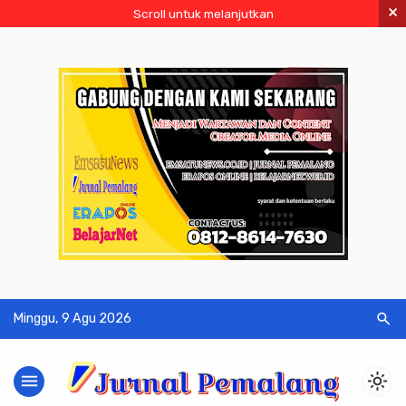
×
Scroll untuk melanjutkan
search
Minggu, 9 Agu 2026
menu
light_mode