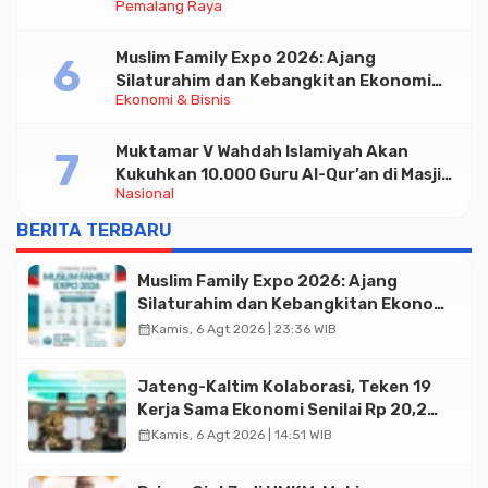
Pemalang Raya
untuk Pelayanan Publik
Muslim Family Expo 2026: Ajang
Silaturahim dan Kebangkitan Ekonomi
Ekonomi & Bisnis
Halal di Jakarta
Muktamar V Wahdah Islamiyah Akan
Kukuhkan 10.000 Guru Al-Qur’an di Masjid
Nasional
Istiqlal
BERITA TERBARU
Muslim Family Expo 2026: Ajang
Silaturahim dan Kebangkitan Ekonomi
Halal di Jakarta
calendar_month
Kamis, 6 Agt 2026 | 23:36 WIB
Jateng-Kaltim Kolaborasi, Teken 19
Kerja Sama Ekonomi Senilai Rp 20,2
Triliun
calendar_month
Kamis, 6 Agt 2026 | 14:51 WIB