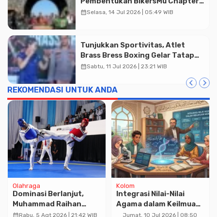
Pembentukan BikersMu Chapter
Temanggung Korwil Jateng :
calendar_month
Selasa, 14 Jul 2026 | 05:49 WIB
Dakwah di Atas Roda
Tunjukkan Sportivitas, Atlet
Brass Bress Boxing Gelar Tatap
Muka Resmi di Kajen
calendar_month
Sabtu, 11 Jul 2026 | 23:21 WIB
REKOMENDASI UNTUK ANDA
Olahraga
Kolom
Dominasi Berlanjut,
Integrasi Nilai-Nilai
Muhammad Raihan
Agama dalam Keilmuan
Fadila Sabet Emas
Modern sebagai Basis
calendar_month
Rabu, 5 Agt 2026 | 21:42 WIB
Jumat, 10 Jul 2026 | 08:50