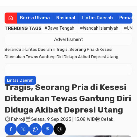
home
Berita Utama
Nasional
Lintas Daerah
Pemala
TRENDING TAGS
#Jawa Tengah
#Wahdah Islamiyah
#UMK
Advertisment
Beranda
»
Lintas Daerah
»
Tragis, Seorang Pria di Kesesi
Ditemukan Tewas Gantung Diri Diduga Akibat Depresi Utang
Lintas Daerah
Tragis, Seorang Pria di Kesesi
Ditemukan Tewas Gantung Diri
Diduga Akibat Depresi Utang
account_circle
calendar_month
print
Fahroji
Selasa, 9 Sep 2025 | 15:08 WIB
Cetak