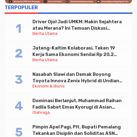
TERPOPULER
Driver Ojol Jadi UMKM: Makin Sejahtera
atau Merana? Ini Temuan Diskusi
Berita Utama
Paramadina
Jateng-Kaltim Kolaborasi, Teken 19
Kerja Sama Ekonomi Senilai Rp 20,2
Berita Utama
Triliun
Nasabah Slawi dan Demak Boyong
Toyota Innova Zenix Hybrid di Undian
Ekonomi & Bisnis
Tabungan Bima Bank Jateng
Dominasi Berlanjut, Muhammad Raihan
Fadila Sabet Emas Kyorugi di Asian
Olahraga
Taekwondo Indonesia Open 2026
Pimpin Apel Pagi, Plt. Bupati Pemalang
Tekankan Disiplin dan Soliditas ASN