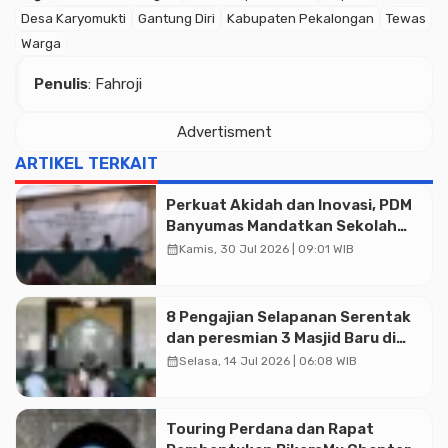
Desa Karyomukti
Gantung Diri
Kabupaten Pekalongan
Tewas
Warga
Penulis
: Fahroji
Advertisment
ARTIKEL TERKAIT
Perkuat Akidah dan Inovasi, PDM
Banyumas Mandatkan Sekolah
Muhammadiyah Jadi Pilihan
calendar_month
Kamis, 30 Jul 2026 | 09:01 WIB
Utama Umat
Advertisment
8 Pengajian Selapanan Serentak
dan peresmian 3 Masjid Baru di
Banyumas
calendar_month
Selasa, 14 Jul 2026 | 06:08 WIB
Touring Perdana dan Rapat