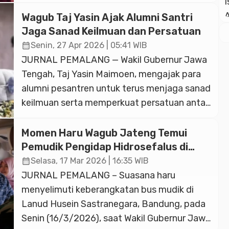
Wakilnya Taj Yasin Maimoen (Gus Yasin),
terbukti menuai banyak manfaat. Salah
Wagub Taj Yasin Ajak Alumni Santri
satunya dirasakan orang tua santri yang
Jaga Sanad Keilmuan dan Persatuan
mengaku kaget saat anaknya memiliki uang
calendar_month
Senin, 27 Apr 2026 | 05:41 WIB
saku tambahan. Orang tua santri asal Papua
JURNAL PEMALANG — Wakil Gubernur Jawa
tersebut suatu ketika khusus […]
Tengah, Taj Yasin Maimoen, mengajak para
alumni pesantren untuk terus menjaga sanad
keilmuan serta memperkuat persatuan antar
santri. Itu sebagai upaya menjaga tradisi dan
nilai-nilai pesantren di tengah perkembangan
Momen Haru Wagub Jateng Temui
zaman. Menurutnya, tradisi pesantren
Pemudik Pengidap Hidrosefalus di
memiliki kekuatan pada kesinambungan ilmu
Bandung
calendar_month
Selasa, 17 Mar 2026 | 16:35 WIB
yang tersambung dari para kiai hingga
JURNAL PEMALANG – Suasana haru
Rasulullah. “Kadang para santri kurang […]
menyelimuti keberangkatan bus mudik di
Lanud Husein Sastranegara, Bandung, pada
Senin (16/3/2026), saat Wakil Gubernur Jawa