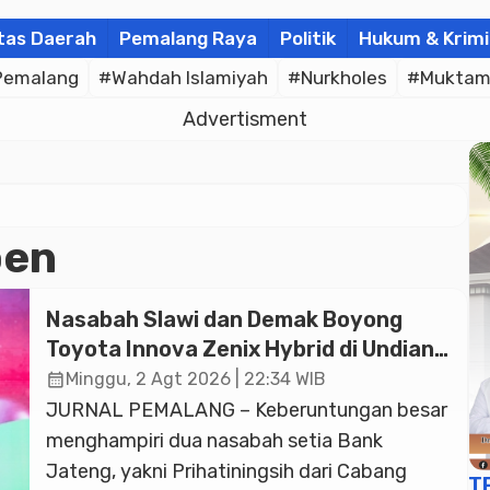
tas Daerah
Pemalang Raya
Politik
Hukum & Krimi
Pemalang
#Wahdah Islamiyah
#Nurkholes
#Muktam
Advertisment
oen
Nasabah Slawi dan Demak Boyong
Toyota Innova Zenix Hybrid di Undian
Tabungan Bima Bank Jateng
calendar_month
Minggu, 2 Agt 2026 | 22:34 WIB
JURNAL PEMALANG – Keberuntungan besar
menghampiri dua nasabah setia Bank
Jateng, yakni Prihatiningsih dari Cabang
T