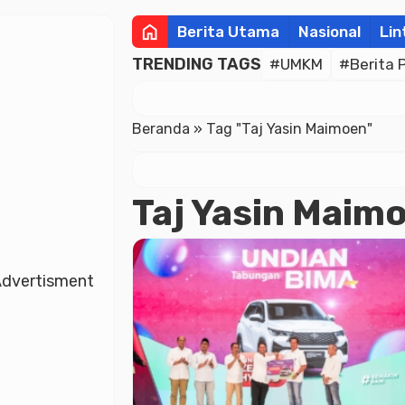
home
Berita Utama
Nasional
Lin
TRENDING TAGS
#UMKM
#Berita 
Beranda
»
Tag "Taj Yasin Maimoen"
Taj Yasin Maim
dvertisment