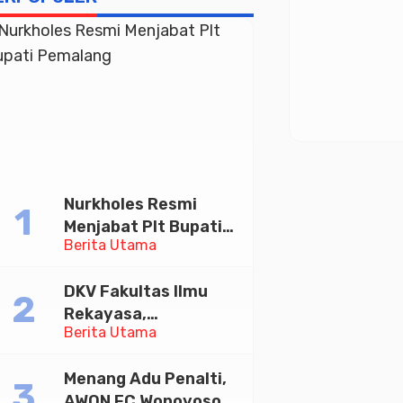
Nurkholes Resmi
Menjabat Plt Bupati
Berita Utama
Pemalang
DKV Fakultas Ilmu
Rekayasa,
Berita Utama
Universitas
Paramadina Gelar
Menang Adu Penalti,
Diskusi Desain
AWON FC Wonoyoso