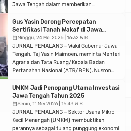
Jawa Tengah dalam memberikan
penghargaan (tali asih) kepada para
penghafal kitab suci. Tidak hanya bagi hafiz
Gus Yasin Dorong Percepatan
Al-Qur’an, program tali asih juga terbuka bagi
Sertifikasi Tanah Wakaf di Jawa
seluruh penghafal kitab suci dari semua
Tengah
calendar_month
Minggu, 24 Mei 2026 | 16:32 WIB
agama. Namun hingga pertengahan 2026,
JURNAL PEMALANG – Wakil Gubernur Jawa
belum ada penghafal kitab suci selain […]
Tengah, Taj Yasin Maimoen, meminta Menteri
Agraria dan Tata Ruang/Kepala Badan
Pertanahan Nasional (ATR/BPN), Nusron
Wahid, untuk memprioritaskan legalitas
tanah wakaf di wilayah Jawa Tengah. Gus
UMKM Jadi Penopang Utama Investasi
Yasin berharap tanah-tanah wakaf yang
Jawa Tengah Tahun 2025
saat ini belum memiliki sertifikat resmi dapat
calendar_month
Senin, 11 Mei 2026 | 16:49 WIB
segera ditangani. Dalam acara Pengajian
JURNAL PEMALANG – Sektor Usaha Mikro
Selapanan dan Haul ke-7 KH Maimoen Zubair
Kecil Menengah (UMKM) membuktikan
[…]
perannya sebagai tulang punggung ekonomi