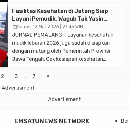
Tengah, Taj Yasin Maimoen, menghentikan
langkahnya di sebuah lorong bus. Di barisan
Fasilitas Kesehatan di Jateng Siap
kursi paling belakang yang sunyi, ia menemui
Layani Pemudik, Wagub Tak Yasin
Adelia Adinda Putri (25), pemudik asal
Minta Pengemudi dalam Kondisi Fit
calendar_month
Kamis, 12 Mar 2026 | 21:43 WIB
Sukoharjo yang berjuang melawan penyakit
JURNAL PEMALANG – Layanan kesehatan
hidrosefalus. Kondisi kesehatan Adelia […]
mudik lebaran 2026 juga sudah disiapkan
dengan matang oleh Pemerintah Provinsi
Jawa Tengah. Cek kesiapan kesehatan
dilakukan Wakil Gubernur Jawa Tengah, Taj
Yasin Maemoen (Gus Yasin) di terminal
2
3
…
7
»
Sukoharjo, Kamis 12 Maret 2026. Mewakili
Advertisment
Gubernur Jateng Ahmad Luthfi, Wagub
meminta kepada pengemudi maupun
Advertisment
penumpang yang hendak perjalanan mudik
bisa memastikan […]
EMSATUNEWS NETWORK
Be