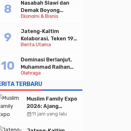
Nasabah Slawi dan
Memajukan Wisata
Demak Boyong
serta UMKM Lokal
Ekonomi & Bisnis
Toyota Innova Zenix
Hybrid di Undian
Jateng-Kaltim
Tabungan Bima Bank
Kolaborasi, Teken 19
Jateng
Berita Utama
Kerja Sama Ekonomi
Senilai Rp 20,2 Triliun
Dominasi Berlanjut,
Muhammad Raihan
Olahraga
Fadila Sabet Emas
Kyorugi di Asian
ERITA TERBARU
Taekwondo Indonesia
Open 2026
Muslim Family Expo
2026: Ajang
Silaturahim dan
calendar_month
11 jam yang lalu
Kebangkitan
Ekonomi Halal di
Jateng-Kaltim