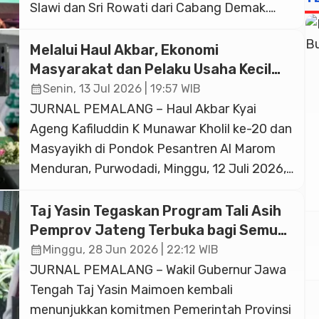
Slawi dan Sri Rowati dari Cabang Demak.
Keduanya berhasil memenangkan hadiah
utama berupa mobil Toyota Innova Zenix
Melalui Haul Akbar, Ekonomi
Hybrid dalam acara Undian Tabungan Bima
Masyarakat dan Pelaku Usaha Kecil
Periode II Tahun 2025 dan Periode I Tahun
Tumbuh
calendar_month
Senin, 13 Jul 2026 | 19:57 WIB
2026 yang digelar di Mal 23 Semarang pada
JURNAL PEMALANG – Haul Akbar Kyai
Minggu, […]
Ageng Kafiluddin K Munawar Kholil ke-20 dan
Masyayikh di Pondok Pesantren Al Marom
Menduran, Purwodadi, Minggu, 12 Juli 2026,
tidak hanya menjadi ajang silaturahmi dan
menimba ilmu agama. Ribuan jamaah yang
Taj Yasin Tegaskan Program Tali Asih
memadati lokasi juga membawa berkah
Pemprov Jateng Terbuka bagi Semua
ekonomi bagi masyarakat dan pelaku usaha
Penghafal Kitab Suci
calendar_month
Minggu, 28 Jun 2026 | 22:12 WIB
kecil. Puluhan lapak pedagang berjajar
JURNAL PEMALANG – Wakil Gubernur Jawa
sepanjang sekitar […]
Tengah Taj Yasin Maimoen kembali
menunjukkan komitmen Pemerintah Provinsi