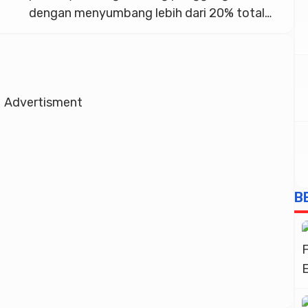
dengan menyumbang lebih dari 20% total
investasi di Jawa Tengah pada tahun 2025.
Dari total realisasi investasi sebesar Rp110
triliun, sektor mikro dan kecil berkontribusi
signifikan sebesar Rp22 triliun. Kepala
Advertisment
DPMPTSP Jawa Tengah, Sakina Rosellasari,
menegaskan bahwa ketangguhan UMKM
telah […]
B