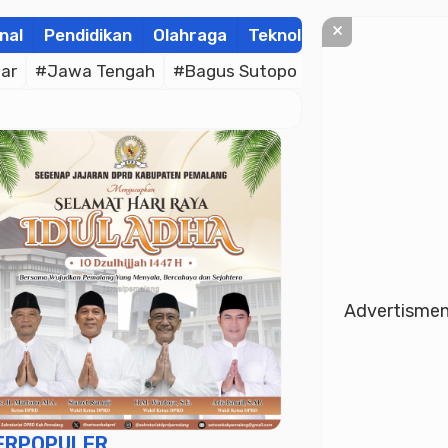
×
nal
Pendidikan
Olahraga
Teknologi
Kolom
Wis
ar
#Jawa Tengah
#Bagus Sutopo
#Bhayangkara C
Advertisme
ERPOPULER