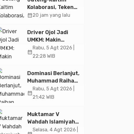
Jakarta
Kolaborasi, Teken
19 Kerja Sama
calendar_month
20 jam yang lalu
Ekonomi Senilai Rp
20,2 Triliun
Driver Ojol Jadi
UMKM: Makin
Sejahtera atau
Rabu, 5 Agt 2026 |
calendar_month
Merana? Ini
22:28 WIB
Temuan Diskusi
Paramadina
Dominasi Berlanjut,
Muhammad Raihan
Fadila Sabet Emas
Rabu, 5 Agt 2026 |
calendar_month
Kyorugi di Asian
21:42 WIB
Taekwondo
Indonesia Open
Muktamar V
2026
Wahdah Islamiyah
Akan Kukuhkan
Selasa, 4 Agt 2026 |