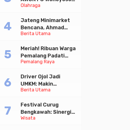
Olahraga
Juara Bhayangkara
Cup 2026
Jateng Minimarket
Bencana, Ahmad
Berita Utama
Luthfi Minta PMI Jadi
Garda Depan
Meriah! Ribuan Warga
Pemalang Padati
Pemalang Raya
Kirab Festival Kamir
2026
Driver Ojol Jadi
UMKM: Makin
Berita Utama
Sejahtera atau
Merana? Ini Temuan
Festival Curug
Diskusi Paramadina
Bengkawah: Sinergi
Wisata
Desa Sikasur dan
UGM dalam