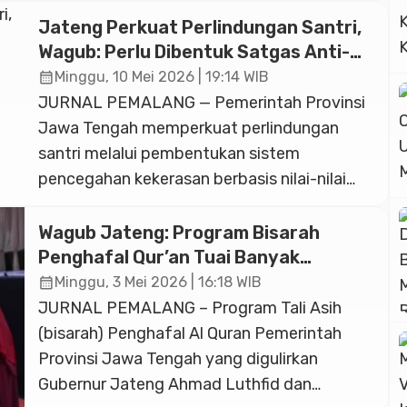
Jateng Perkuat Perlindungan Santri,
Wagub: Perlu Dibentuk Satgas Anti-
Kekerasan di Seluruh Pesantren
calendar_month
Minggu, 10 Mei 2026 | 19:14 WIB
JURNAL PEMALANG — Pemerintah Provinsi
Jawa Tengah memperkuat perlindungan
santri melalui pembentukan sistem
pencegahan kekerasan berbasis nilai-nilai
pesantren. Salah satu upaya konkret yang
tengah disiapkan adalah pembentukan
Wagub Jateng: Program Bisarah
satuan tugas anti-bullying dan anti-
Penghafal Qur’an Tuai Banyak
kekerasan terhadap perempuan serta anak di
Manfaat
calendar_month
Minggu, 3 Mei 2026 | 16:18 WIB
lingkungan pondok pesantren. Komitmen
JURNAL PEMALANG – Program Tali Asih
tersebut disampaikan Wakil Gubernur Jawa
(bisarah) Penghafal Al Quran Pemerintah
Tengah, Taj Yasin Maimoen, usai mewakili
Provinsi Jawa Tengah yang digulirkan
Gubernur Ahmad Luthfi […]
Gubernur Jateng Ahmad Luthfid dan