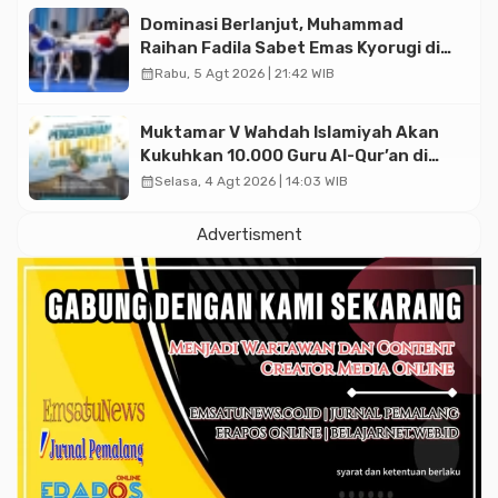
Dominasi Berlanjut, Muhammad
Raihan Fadila Sabet Emas Kyorugi di
Asian Taekwondo Indonesia Open
calendar_month
Rabu, 5 Agt 2026 | 21:42 WIB
2026
Muktamar V Wahdah Islamiyah Akan
Kukuhkan 10.000 Guru Al-Qur’an di
Masjid Istiqlal
calendar_month
Selasa, 4 Agt 2026 | 14:03 WIB
Advertisment