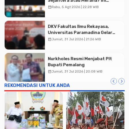
Sejahtera atau Merana? Ini
Temuan Diskusi Paramadina
calendar_month
Rabu, 5 Agt 2026 | 22:28 WIB
DKV Fakultas Ilmu Rekayasa,
Universitas Paramadina Gelar
Diskusi Desain
calendar_month
Jumat, 31 Jul 2026 | 21:26 WIB
Nurkholes Resmi Menjabat Plt
Bupati Pemalang
calendar_month
Jumat, 31 Jul 2026 | 20:08 WIB
REKOMENDASI UNTUK ANDA