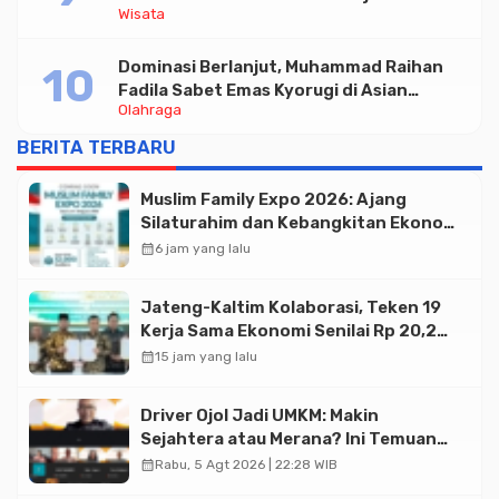
Wisata
Wisata serta UMKM Lokal
Dominasi Berlanjut, Muhammad Raihan
Fadila Sabet Emas Kyorugi di Asian
Olahraga
Taekwondo Indonesia Open 2026
BERITA TERBARU
Muslim Family Expo 2026: Ajang
Silaturahim dan Kebangkitan Ekonomi
Halal di Jakarta
calendar_month
6 jam yang lalu
Jateng-Kaltim Kolaborasi, Teken 19
Kerja Sama Ekonomi Senilai Rp 20,2
Triliun
calendar_month
15 jam yang lalu
Driver Ojol Jadi UMKM: Makin
Sejahtera atau Merana? Ini Temuan
Diskusi Paramadina
calendar_month
Rabu, 5 Agt 2026 | 22:28 WIB