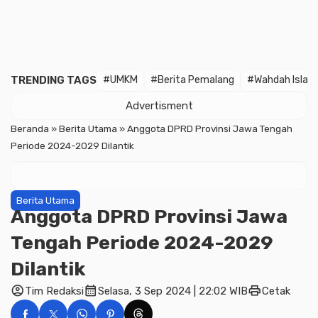
TRENDING TAGS
#UMKM
#Berita Pemalang
#Wahdah Islam
Advertisment
Beranda
»
Berita Utama
»
Anggota DPRD Provinsi Jawa Tengah
Periode 2024-2029 Dilantik
Berita Utama
Anggota DPRD Provinsi Jawa
Tengah Periode 2024-2029
Dilantik
account_circle
calendar_month
print
Tim Redaksi
Selasa, 3 Sep 2024 | 22:02 WIB
Cetak