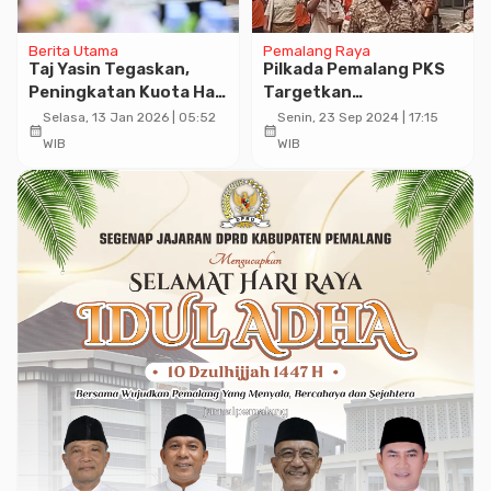
Berita Utama
Pemalang Raya
Taj Yasin Tegaskan,
Pilkada Pemalang PKS
Peningkatan Kuota Haji
Targetkan
Harus Diimbangi
Kemenangan Paslon
Selasa, 13 Jan 2026 | 05:52
Senin, 23 Sep 2024 | 17:15
calendar_month
calendar_month
dengan Layanan yang
Mansur-Bobby Sebesar
WIB
WIB
Lebih Baik
56 Persen