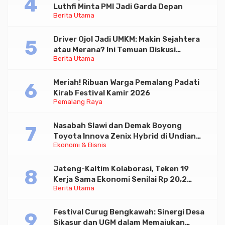
Luthfi Minta PMI Jadi Garda Depan
Berita Utama
Driver Ojol Jadi UMKM: Makin Sejahtera
atau Merana? Ini Temuan Diskusi
Berita Utama
Paramadina
Meriah! Ribuan Warga Pemalang Padati
Kirab Festival Kamir 2026
Pemalang Raya
Nasabah Slawi dan Demak Boyong
Toyota Innova Zenix Hybrid di Undian
Ekonomi & Bisnis
Tabungan Bima Bank Jateng
Jateng-Kaltim Kolaborasi, Teken 19
Kerja Sama Ekonomi Senilai Rp 20,2
Berita Utama
Triliun
Festival Curug Bengkawah: Sinergi Desa
Sikasur dan UGM dalam Memajukan