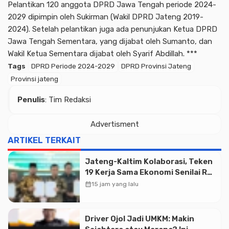
Pelantikan 120 anggota DPRD Jawa Tengah periode 2024-
2029 dipimpin oleh Sukirman (Wakil DPRD Jateng 2019-
2024). Setelah pelantikan juga ada penunjukan Ketua DPRD
Jawa Tengah Sementara, yang dijabat oleh Sumanto, dan
Wakil Ketua Sementara dijabat oleh Syarif Abdillah. ***
Tags
DPRD Periode 2024-2029
DPRD Provinsi Jateng
Provinsi jateng
Penulis
: Tim Redaksi
Advertisment
Advertisment
ARTIKEL TERKAIT
Jateng-Kaltim Kolaborasi, Teken
19 Kerja Sama Ekonomi Senilai Rp
20,2 Triliun
calendar_month
15 jam yang lalu
Driver Ojol Jadi UMKM: Makin