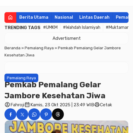
home
Berita Utama
Nasional
Lintas Daerah
Pemala
TRENDING TAGS
#UMKM
#Wahdah Islamiyah
#Muktamar
Advertisment
Beranda
»
Pemalang Raya
»
Pemkab Pemalang Gelar Jambore
Kesehatan Jiwa
Pemalang Raya
Pemkab Pemalang Gelar
Jambore Kesehatan Jiwa
account_circle
calendar_month
print
Fahroji
Kamis, 23 Okt 2025 | 23:49 WIB
Cetak