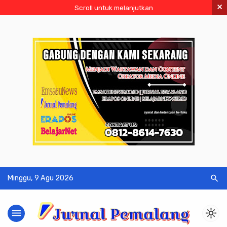
×
Scroll untuk melanjutkan
search
Minggu, 9 Agu 2026
menu
light_mode