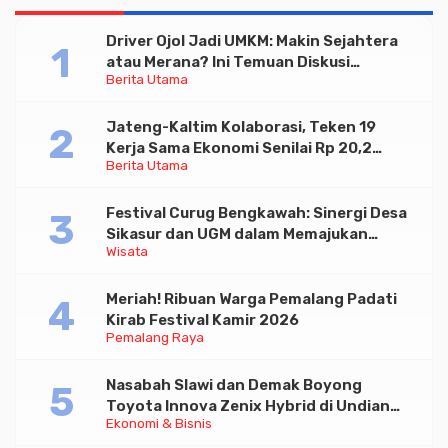
Driver Ojol Jadi UMKM: Makin Sejahtera
atau Merana? Ini Temuan Diskusi
Berita Utama
Paramadina
Jateng-Kaltim Kolaborasi, Teken 19
Kerja Sama Ekonomi Senilai Rp 20,2
Berita Utama
Triliun
Festival Curug Bengkawah: Sinergi Desa
Sikasur dan UGM dalam Memajukan
Wisata
Wisata serta UMKM Lokal
Meriah! Ribuan Warga Pemalang Padati
Kirab Festival Kamir 2026
Pemalang Raya
Nasabah Slawi dan Demak Boyong
Toyota Innova Zenix Hybrid di Undian
Ekonomi & Bisnis
Tabungan Bima Bank Jateng