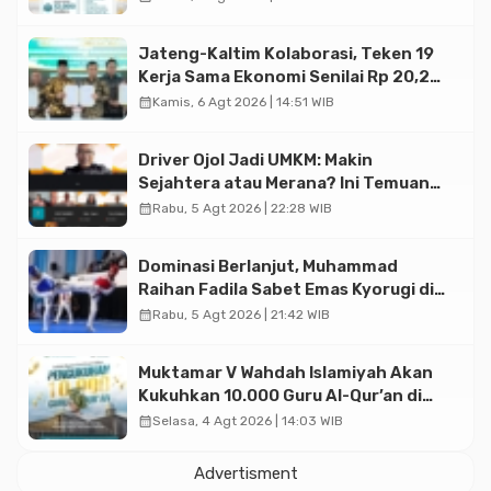
Jateng-Kaltim Kolaborasi, Teken 19
Kerja Sama Ekonomi Senilai Rp 20,2
Triliun
calendar_month
Kamis, 6 Agt 2026 | 14:51 WIB
Driver Ojol Jadi UMKM: Makin
Sejahtera atau Merana? Ini Temuan
Diskusi Paramadina
calendar_month
Rabu, 5 Agt 2026 | 22:28 WIB
Dominasi Berlanjut, Muhammad
Raihan Fadila Sabet Emas Kyorugi di
Asian Taekwondo Indonesia Open
calendar_month
Rabu, 5 Agt 2026 | 21:42 WIB
2026
Muktamar V Wahdah Islamiyah Akan
Kukuhkan 10.000 Guru Al-Qur’an di
Masjid Istiqlal
calendar_month
Selasa, 4 Agt 2026 | 14:03 WIB
Advertisment