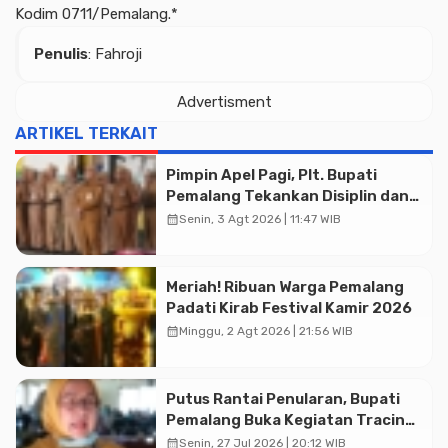
Kodim 0711/Pemalang.*
Penulis
: Fahroji
Advertisment
ARTIKEL TERKAIT
Pimpin Apel Pagi, Plt. Bupati
Pemalang Tekankan Disiplin dan
Soliditas ASN untuk Pelayanan
calendar_month
Senin, 3 Agt 2026 | 11:47 WIB
Publik
Meriah! Ribuan Warga Pemalang
Padati Kirab Festival Kamir 2026
calendar_month
Minggu, 2 Agt 2026 | 21:56 WIB
Putus Rantai Penularan, Bupati
Pemalang Buka Kegiatan Tracing
TBC Terintegrasi di Mulyoharjo
calendar_month
Senin, 27 Jul 2026 | 20:12 WIB