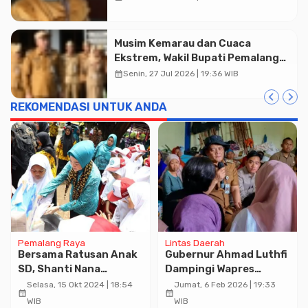
Musim Kemarau dan Cuaca
Ekstrem, Wakil Bupati Pemalang
Ingatkan ASN Waspada Bahaya
calendar_month
Senin, 27 Jul 2026 | 19:36 WIB
Kebakaran
REKOMENDASI UNTUK ANDA
Advertisment
Pemalang Raya
Lintas Daerah
Bersama Ratusan Anak
Gubernur Ahmad Luthfi
SD, Shanti Nana
Dampingi Wapres
Peringati Hari CTPS
Gibran Kunjungi Korban
Selasa, 15 Okt 2024 | 18:54
Jumat, 6 Feb 2026 | 19:33
calendar_month
calendar_month
Sedunia di Pekalongan
Tanah Gerak di Tegal
WIB
WIB