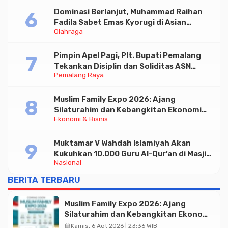
Dominasi Berlanjut, Muhammad Raihan
Fadila Sabet Emas Kyorugi di Asian
Olahraga
Taekwondo Indonesia Open 2026
Pimpin Apel Pagi, Plt. Bupati Pemalang
Tekankan Disiplin dan Soliditas ASN
Pemalang Raya
untuk Pelayanan Publik
Muslim Family Expo 2026: Ajang
Silaturahim dan Kebangkitan Ekonomi
Ekonomi & Bisnis
Halal di Jakarta
Muktamar V Wahdah Islamiyah Akan
Kukuhkan 10.000 Guru Al-Qur’an di Masjid
Nasional
Istiqlal
BERITA TERBARU
Muslim Family Expo 2026: Ajang
Silaturahim dan Kebangkitan Ekonomi
Halal di Jakarta
calendar_month
Kamis, 6 Agt 2026 | 23:36 WIB