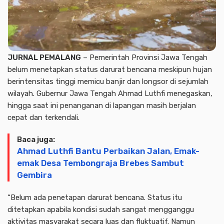
JURNAL PEMALANG
– Pemerintah Provinsi Jawa Tengah
belum menetapkan status darurat bencana meskipun hujan
berintensitas tinggi memicu banjir dan longsor di sejumlah
wilayah. Gubernur Jawa Tengah Ahmad Luthfi menegaskan,
hingga saat ini penanganan di lapangan masih berjalan
cepat dan terkendali.
Baca juga:
Ahmad Luthfi Bantu Perbaikan Jalan, Emak-
emak Desa Tembongraja Brebes Sambut
Gembira
“Belum ada penetapan darurat bencana. Status itu
ditetapkan apabila kondisi sudah sangat mengganggu
aktivitas masyarakat secara luas dan fluktuatif. Namun