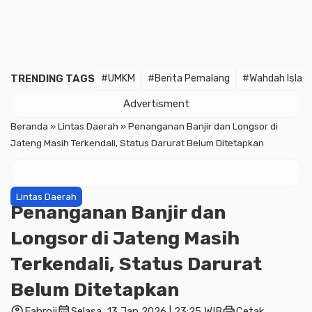
TRENDING TAGS
#UMKM
#Berita Pemalang
#Wahdah Islam
Advertisment
Beranda
»
Lintas Daerah
»
Penanganan Banjir dan Longsor di
Jateng Masih Terkendali, Status Darurat Belum Ditetapkan
Lintas Daerah
Penanganan Banjir dan
Longsor di Jateng Masih
Terkendali, Status Darurat
Belum Ditetapkan
account_circle
calendar_month
print
Fahroji
Selasa, 13 Jan 2026 | 23:25 WIB
Cetak