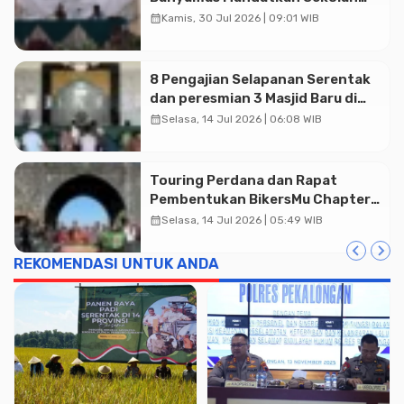
Muhammadiyah Jadi Pilihan
calendar_month
Kamis, 30 Jul 2026 | 09:01 WIB
Utama Umat
8 Pengajian Selapanan Serentak
dan peresmian 3 Masjid Baru di
Banyumas
calendar_month
Selasa, 14 Jul 2026 | 06:08 WIB
Touring Perdana dan Rapat
Pembentukan BikersMu Chapter
Temanggung Korwil Jateng :
calendar_month
Selasa, 14 Jul 2026 | 05:49 WIB
Dakwah di Atas Roda
REKOMENDASI UNTUK ANDA