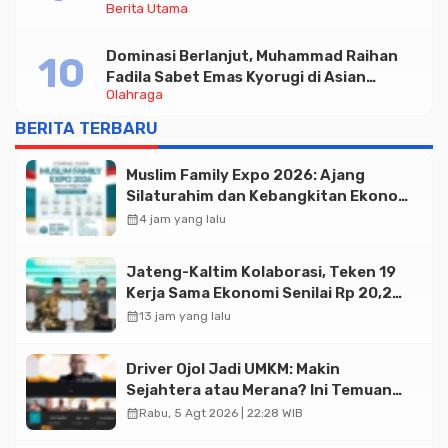
Berita Utama
Triliun
Dominasi Berlanjut, Muhammad Raihan
Fadila Sabet Emas Kyorugi di Asian
Olahraga
Taekwondo Indonesia Open 2026
BERITA TERBARU
Muslim Family Expo 2026: Ajang
Silaturahim dan Kebangkitan Ekonomi
Halal di Jakarta
calendar_month
4 jam yang lalu
Jateng-Kaltim Kolaborasi, Teken 19
Kerja Sama Ekonomi Senilai Rp 20,2
Triliun
calendar_month
13 jam yang lalu
Driver Ojol Jadi UMKM: Makin
Sejahtera atau Merana? Ini Temuan
Diskusi Paramadina
calendar_month
Rabu, 5 Agt 2026 | 22:28 WIB