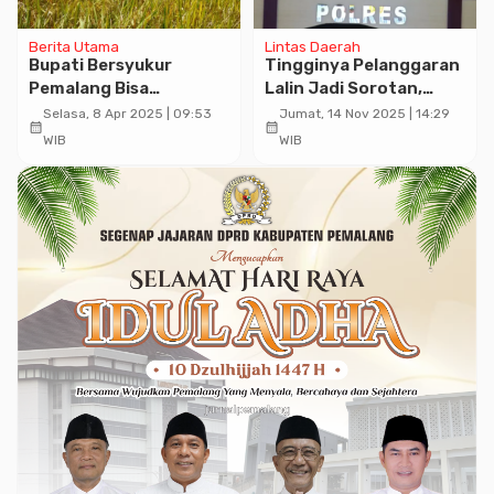
Berita Utama
Lintas Daerah
Bupati Bersyukur
Tingginya Pelanggaran
Pemalang Bisa
Lalin Jadi Sorotan,
Berkontribusi Terhadap
Polres Pekalongan Siap
Selasa, 8 Apr 2025 | 09:53
Jumat, 14 Nov 2025 | 14:29
calendar_month
calendar_month
Ketahanan Pangan
Gelar Operasi Zebra
WIB
WIB
Nasional
Candi Selama 14 Hari