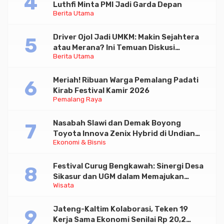
Luthfi Minta PMI Jadi Garda Depan
Berita Utama
Driver Ojol Jadi UMKM: Makin Sejahtera
atau Merana? Ini Temuan Diskusi
Berita Utama
Paramadina
Meriah! Ribuan Warga Pemalang Padati
Kirab Festival Kamir 2026
Pemalang Raya
Nasabah Slawi dan Demak Boyong
Toyota Innova Zenix Hybrid di Undian
Ekonomi & Bisnis
Tabungan Bima Bank Jateng
Festival Curug Bengkawah: Sinergi Desa
Sikasur dan UGM dalam Memajukan
Wisata
Wisata serta UMKM Lokal
Jateng-Kaltim Kolaborasi, Teken 19
Kerja Sama Ekonomi Senilai Rp 20,2