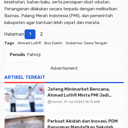
kesehatan, bahan baku, serta persiapan obat-obatan.
Penanganan dilakukan secara terpadu dengan melibatkan
Baznas, Palang Merah Indonesia (PMI), dan pemerintah
kabupaten agar bantuan lebih cepat dan merata.
Halaman
1
2
Tags
Ahmad Luthfi
Bus Damri
Gubernur Jawa Tengah
Penulis
: Fahroji
Advertisment
Advertisment
ARTIKEL TERKAIT
Jateng Minimarket Bencana,
Ahmad Luthfi Minta PMI Jadi
Garda Depan
calendar_month
Jumat, 31 Jul 2026 | 16:13 WIB
Perkuat Akidah dan Inovasi, PDM
Banyumas Mandatkan Sekolah