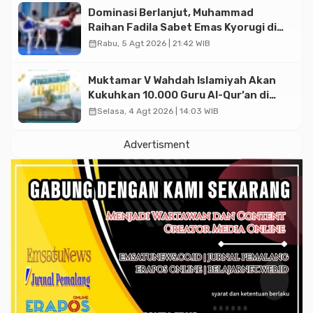
Dominasi Berlanjut, Muhammad
Raihan Fadila Sabet Emas Kyorugi di
Asian Taekwondo Indonesia Open
calendar_month
Rabu, 5 Agt 2026 | 21:42 WIB
2026
Muktamar V Wahdah Islamiyah Akan
Kukuhkan 10.000 Guru Al-Qur’an di
Masjid Istiqlal
calendar_month
Selasa, 4 Agt 2026 | 14:03 WIB
Advertisment