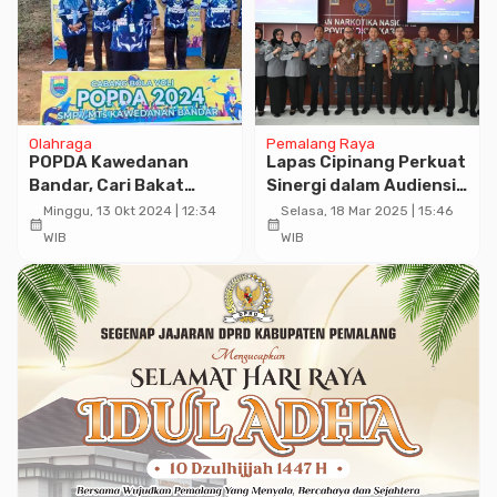
Olahraga
Pemalang Raya
POPDA Kawedanan
Lapas Cipinang Perkuat
Bandar, Cari Bakat
Sinergi dalam Audiensi
Siswa di Bidang
ke BNNP Jakarta untuk
Minggu, 13 Okt 2024 | 12:34
Selasa, 18 Mar 2025 | 15:46
calendar_month
calendar_month
Olahraga Voli dan Sepak
Dukung P4GN
WIB
WIB
Bola