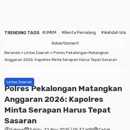
TRENDING TAGS
#UMKM
#Berita Pemalang
#Wahdah Islam
Advertisment
Beranda
»
Lintas Daerah
»
Polres Pekalongan Matangkan
Anggaran 2026: Kapolres Minta Serapan Harus Tepat Sasaran
Lintas Daerah
Polres Pekalongan Matangkan
Anggaran 2026: Kapolres
Minta Serapan Harus Tepat
Sasaran
account_circle
calendar_month
print
Fahroji
Sabtu, 22 Nov 2025 | 05:37 WIB
Cetak