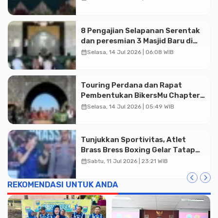
Utama Umat
Advertisment
8 Pengajian Selapanan Serentak
dan peresmian 3 Masjid Baru di
Banyumas
calendar_month
Selasa, 14 Jul 2026 | 06:08 WIB
Touring Perdana dan Rapat
Pembentukan BikersMu Chapter
Temanggung Korwil Jateng :
calendar_month
Selasa, 14 Jul 2026 | 05:49 WIB
Dakwah di Atas Roda
Tunjukkan Sportivitas, Atlet
Brass Bress Boxing Gelar Tatap
Muka Resmi di Kajen
calendar_month
Sabtu, 11 Jul 2026 | 23:21 WIB
REKOMENDASI UNTUK ANDA