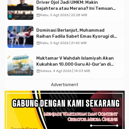
Driver Ojol Jadi UMKM: Makin
Sejahtera atau Merana? Ini Temuan
Diskusi Paramadina
calendar_month
Rabu, 5 Agt 2026 | 22:28 WIB
Dominasi Berlanjut, Muhammad
Raihan Fadila Sabet Emas Kyorugi di
Asian Taekwondo Indonesia Open
calendar_month
Rabu, 5 Agt 2026 | 21:42 WIB
2026
Muktamar V Wahdah Islamiyah Akan
Kukuhkan 10.000 Guru Al-Qur’an di
Masjid Istiqlal
calendar_month
Selasa, 4 Agt 2026 | 14:03 WIB
Advertisment