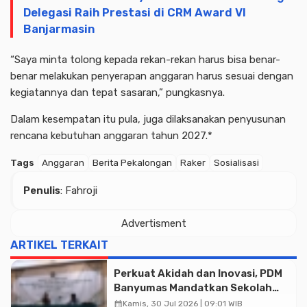
Delegasi Raih Prestasi di CRM Award VI
Banjarmasin
“Saya minta tolong kepada rekan-rekan harus bisa benar-
benar melakukan penyerapan anggaran harus sesuai dengan
kegiatannya dan tepat sasaran,” pungkasnya.
Dalam kesempatan itu pula, juga dilaksanakan penyusunan
rencana kebutuhan anggaran tahun 2027.*
Tags
Anggaran
Berita Pekalongan
Raker
Sosialisasi
Penulis
: Fahroji
Advertisment
ARTIKEL TERKAIT
Perkuat Akidah dan Inovasi, PDM
Banyumas Mandatkan Sekolah
Muhammadiyah Jadi Pilihan
calendar_month
Kamis, 30 Jul 2026 | 09:01 WIB