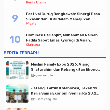
Berita Utama
Triliun
Festival Curug Bengkawah: Sinergi Desa
Sikasur dan UGM dalam Memajukan
Wisata
Wisata serta UMKM Lokal
Dominasi Berlanjut, Muhammad Raihan
Fadila Sabet Emas Kyorugi di Asian
Olahraga
Taekwondo Indonesia Open 2026
BERITA TERBARU
Muslim Family Expo 2026: Ajang
Silaturahim dan Kebangkitan Ekonomi
Halal di Jakarta
calendar_month
6 jam yang lalu
Jateng-Kaltim Kolaborasi, Teken 19
Kerja Sama Ekonomi Senilai Rp 20,2
Triliun
calendar_month
15 jam yang lalu