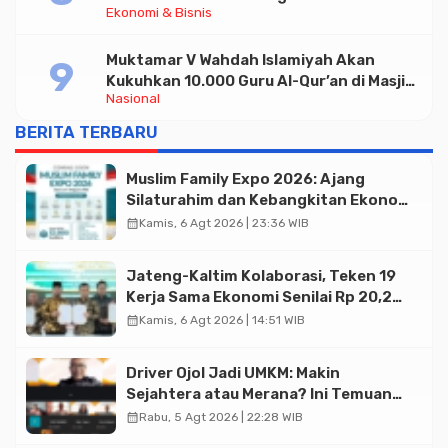
Ekonomi & Bisnis
Halal di Jakarta
Muktamar V Wahdah Islamiyah Akan
Kukuhkan 10.000 Guru Al-Qur’an di Masjid
Nasional
Istiqlal
BERITA TERBARU
Muslim Family Expo 2026: Ajang
Silaturahim dan Kebangkitan Ekonomi
Halal di Jakarta
calendar_month
Kamis, 6 Agt 2026 | 23:36 WIB
Jateng-Kaltim Kolaborasi, Teken 19
Kerja Sama Ekonomi Senilai Rp 20,2
Triliun
calendar_month
Kamis, 6 Agt 2026 | 14:51 WIB
Driver Ojol Jadi UMKM: Makin
Sejahtera atau Merana? Ini Temuan
Diskusi Paramadina
calendar_month
Rabu, 5 Agt 2026 | 22:28 WIB