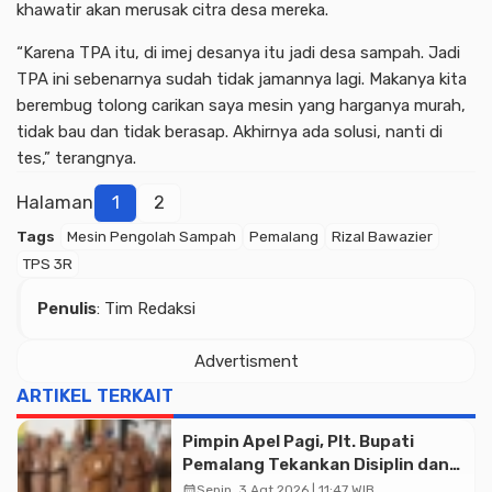
khawatir akan merusak citra desa mereka.
“Karena TPA itu, di imej desanya itu jadi desa sampah. Jadi
TPA ini sebenarnya sudah tidak jamannya lagi. Makanya kita
berembug tolong carikan saya mesin yang harganya murah,
tidak bau dan tidak berasap. Akhirnya ada solusi, nanti di
tes,” terangnya.
Halaman
1
2
Tags
Mesin Pengolah Sampah
Pemalang
Rizal Bawazier
TPS 3R
Penulis
: Tim Redaksi
Advertisment
ARTIKEL TERKAIT
Pimpin Apel Pagi, Plt. Bupati
Pemalang Tekankan Disiplin dan
Soliditas ASN untuk Pelayanan
calendar_month
Senin, 3 Agt 2026 | 11:47 WIB