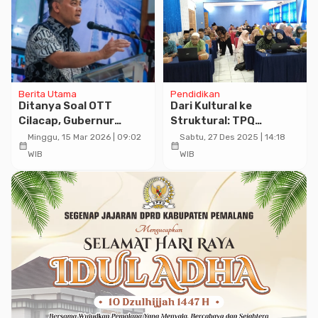
Berita Utama
Pendidikan
Ditanya Soal OTT
Dari Kultural ke
Cilacap, Gubernur
Struktural: TPQ
Ahmad Luthfi: Sudah
Muhammadiyah
Minggu, 15 Mar 2026 | 09:02
Sabtu, 27 Des 2025 | 14:18
calendar_month
calendar_month
Saya Ingatkan Berulang
Banyumas Perkuat
WIB
WIB
Kali
Legalitas