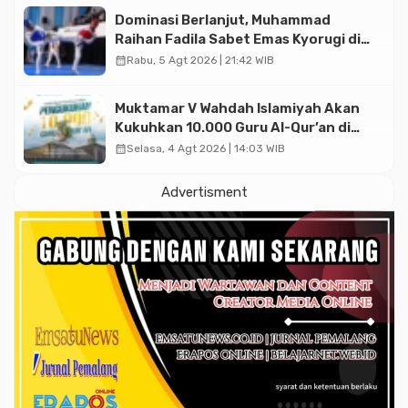
Dominasi Berlanjut, Muhammad
Raihan Fadila Sabet Emas Kyorugi di
Asian Taekwondo Indonesia Open
calendar_month
Rabu, 5 Agt 2026 | 21:42 WIB
2026
Muktamar V Wahdah Islamiyah Akan
Kukuhkan 10.000 Guru Al-Qur’an di
Masjid Istiqlal
calendar_month
Selasa, 4 Agt 2026 | 14:03 WIB
Advertisment