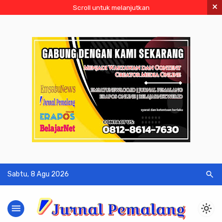
×
Scroll untuk melanjutkan
search
Sabtu, 8 Agu 2026
menu
light_mode