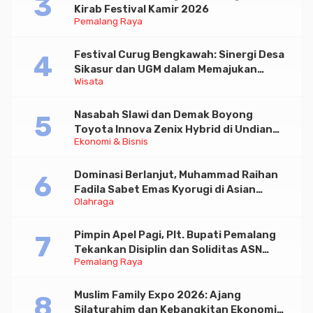
Kirab Festival Kamir 2026
Pemalang Raya
Festival Curug Bengkawah: Sinergi Desa
Sikasur dan UGM dalam Memajukan
Wisata
Wisata serta UMKM Lokal
Nasabah Slawi dan Demak Boyong
Toyota Innova Zenix Hybrid di Undian
Ekonomi & Bisnis
Tabungan Bima Bank Jateng
Dominasi Berlanjut, Muhammad Raihan
Fadila Sabet Emas Kyorugi di Asian
Olahraga
Taekwondo Indonesia Open 2026
Pimpin Apel Pagi, Plt. Bupati Pemalang
Tekankan Disiplin dan Soliditas ASN
Pemalang Raya
untuk Pelayanan Publik
Muslim Family Expo 2026: Ajang
Silaturahim dan Kebangkitan Ekonomi