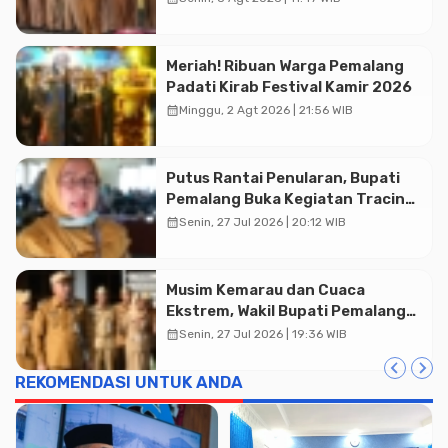
Publik
Meriah! Ribuan Warga Pemalang
Padati Kirab Festival Kamir 2026
calendar_month
Minggu, 2 Agt 2026 | 21:56 WIB
Putus Rantai Penularan, Bupati
Pemalang Buka Kegiatan Tracing
TBC Terintegrasi di Mulyoharjo
calendar_month
Advertisment
Senin, 27 Jul 2026 | 20:12 WIB
Musim Kemarau dan Cuaca
Ekstrem, Wakil Bupati Pemalang
Ingatkan ASN Waspada Bahaya
calendar_month
Senin, 27 Jul 2026 | 19:36 WIB
Kebakaran
REKOMENDASI UNTUK ANDA