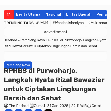
home
Berita Utama
Nasional
Lintas Daerah
Pemala
TRENDING TAGS
#UMKM
#Wahdah Islamiyah
#Muktamar
Advertisment
Beranda
»
Pemalang Raya
»
RPHBS di Purwoharjo, Langkah Nyata
Rizal Bawazier untuk Ciptakan Lingkungan Bersih dan Sehat
Pemalang Raya
RPHBS di Purwoharjo,
Langkah Nyata Rizal Bawazier
untuk Ciptakan Lingkungan
Bersih dan Sehat
account_circle
calendar_month
print
Tim Redaksi
Jumat, 31 Jan 2025 | 22:11 WIB
Cetak