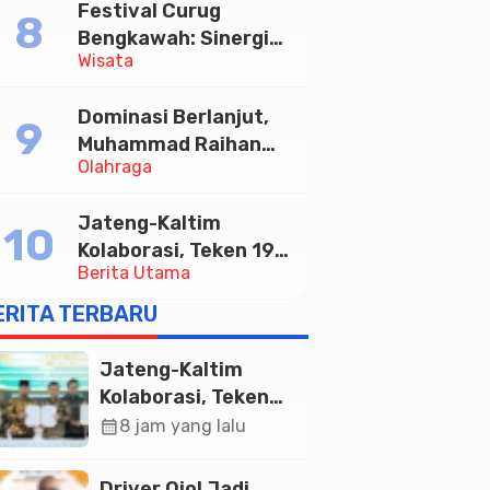
Festival Curug
Tabungan Bima Bank
Bengkawah: Sinergi
Jateng
Wisata
Desa Sikasur dan
UGM dalam
Dominasi Berlanjut,
Memajukan Wisata
Muhammad Raihan
serta UMKM Lokal
Olahraga
Fadila Sabet Emas
Kyorugi di Asian
Jateng-Kaltim
Taekwondo Indonesia
Kolaborasi, Teken 19
Open 2026
Berita Utama
Kerja Sama Ekonomi
Senilai Rp 20,2 Triliun
ERITA TERBARU
Jateng-Kaltim
Kolaborasi, Teken
19 Kerja Sama
calendar_month
8 jam yang lalu
Ekonomi Senilai Rp
20,2 Triliun
Driver Ojol Jadi