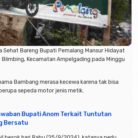
a Sehat Bareng Bupati Pemalang Mansur Hidayat
a Blimbing, Kecamatan Ampelgading pada Minggu
nama Bambang merasa kecewa karena tak bisa
rupa sepeda motor jenis metik.
Jawaban Bupati Anom Terkait Tuntutan
g Bersatu
bil besok hari Rabu (25/9/2024), katanya perlu