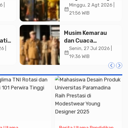
Padati Kirab
6 |
Minggu, 2 Agt 2026 |
calendar_month
in
Festival Kamir
21:56 WIB
ASN
2026
an
Musim Kemarau
ati
dan Cuaca
a
Ekstrem, Wakil
6 |
Senin, 27 Jul 2026 |
calendar_month
ng
Bupati Pemalang
19:36 WIB
si di
Ingatkan ASN
Waspada Bahaya
Kebakaran
ta Utama
Berita Utama
Pendidikan