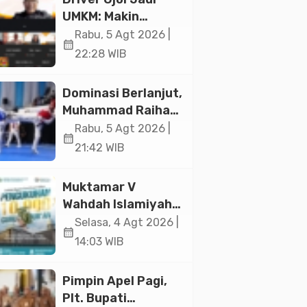
UMKM: Makin
Sejahtera atau
Rabu, 5 Agt 2026 |
calendar_month
Merana? Ini
22:28 WIB
Temuan Diskusi
Paramadina
Dominasi Berlanjut,
Muhammad Raihan
Fadila Sabet Emas
Rabu, 5 Agt 2026 |
calendar_month
Kyorugi di Asian
21:42 WIB
Taekwondo
Indonesia Open
Muktamar V
2026
Wahdah Islamiyah
Akan Kukuhkan
Selasa, 4 Agt 2026 |
calendar_month
10.000 Guru Al-
14:03 WIB
Qur’an di Masjid
Istiqlal
Pimpin Apel Pagi,
Plt. Bupati