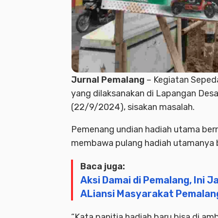
Jurnal Pemalang
– Kegiatan Seped
yang dilaksanakan di Lapangan Des
(22/9/2024), sisakan masalah.
Pemenang undian hadiah utama ber
membawa pulang hadiah utamanya be
Baca juga:
Aksi Damai di Pemalang, Ini 
ALiansi Masyarakat Pemalan
“Kata panitia hadiah baru bisa di am