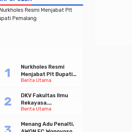
Nurkholes Resmi
Menjabat Plt Bupati
Berita Utama
Pemalang
DKV Fakultas Ilmu
Rekayasa,
Berita Utama
Universitas
Paramadina Gelar
Menang Adu Penalti,
Diskusi Desain
AWON FC Wonoyoso