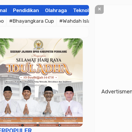
×
nal
Pendidikan
Olahraga
Teknologi
Kolom
Wis
po
#Bhayangkara Cup
#Wahdah Islamiyah
#Merah P
Advertisme
ERPOPULER