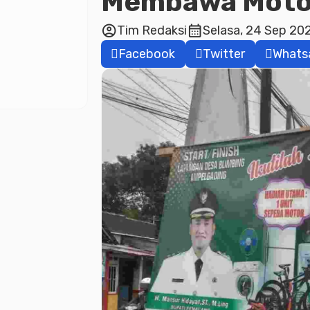
Membawa Moto
account_circle
calendar_month
Tim Redaksi
Selasa, 24 Sep 202
Facebook
Twitter
Whats