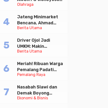
Olahraga
Juara Bhayangkara
Cup 2026
Jateng Minimarket
Bencana, Ahmad
Berita Utama
Luthfi Minta PMI Jadi
Garda Depan
Driver Ojol Jadi
UMKM: Makin
Berita Utama
Sejahtera atau
Merana? Ini Temuan
Meriah! Ribuan Warga
Diskusi Paramadina
Pemalang Padati
Pemalang Raya
Kirab Festival Kamir
2026
Nasabah Slawi dan
Demak Boyong
Ekonomi & Bisnis
Toyota Innova Zenix
Hybrid di Undian