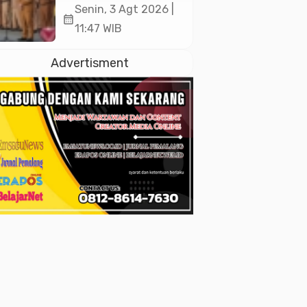
Pemalang
Senin, 3 Agt 2026 |
calendar_month
Tekankan Disiplin
11:47 WIB
dan Soliditas ASN
untuk Pelayanan
Advertisment
Publik