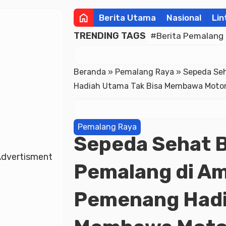
home
Berita Utama
Nasional
Lin
TRENDING TAGS
#Berita Pemalang
Beranda
»
Pemalang Raya
»
Sepeda Se
Hadiah Utama Tak Bisa Membawa Motor
Pemalang Raya
Sepeda Sehat 
dvertisment
Pemalang di Am
Pemenang Hadi