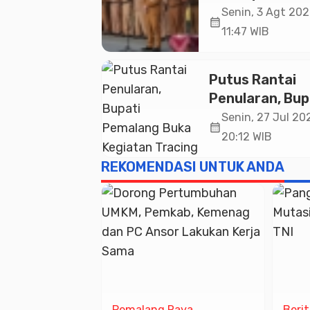
Pemalang
Senin, 3 Agt 202
calendar_month
Tekankan Disipl
11:47 WIB
dan Soliditas 
untuk Pelayan
Putus Rantai
Publik
Penularan, Bup
Pemalang Buk
Senin, 27 Jul 202
calendar_month
Kegiatan Traci
20:12 WIB
TBC Terintegra
REKOMENDASI UNTUK ANDA
Mulyoharjo
ama
Pemalang Raya
Beri