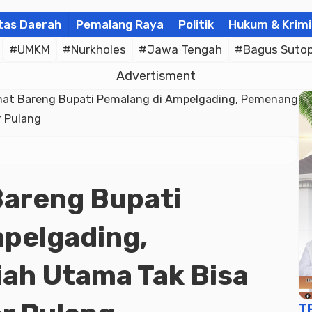
tas Daerah
Pemalang Raya
Politik
Hukum & Krimi
#UMKM
#Nurkholes
#Jawa Tengah
#Bagus Suto
Advertisment
hat Bareng Bupati Pemalang di Ampelgading, Pemenang
 Pulang
Bareng Bupati
pelgading,
ah Utama Tak Bisa
T