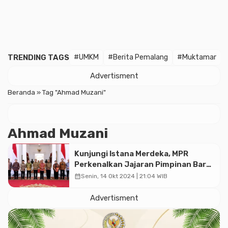
TRENDING TAGS
#UMKM
#Berita Pemalang
#Muktamar
Advertisment
Beranda
»
Tag "Ahmad Muzani"
Ahmad Muzani
Kunjungi Istana Merdeka, MPR
Perkenalkan Jajaran Pimpinan Baru
kepada Jokowi
calendar_month
Senin, 14 Okt 2024 | 21:04 WIB
Advertisment