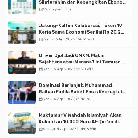
Silaturahim dan Kebangkitan Ekonomi
Halal di Jakarta
calendar_month
16 jam yang lalu
Jateng-Kaltim Kolaborasi, Teken 19
Kerja Sama Ekonomi Senilai Rp 20,2
Triliun
calendar_month
Kamis, 6 Agt 2026 | 14:51 WIB
Driver Ojol Jadi UMKM: Makin
Sejahtera atau Merana? Ini Temuan
Diskusi Paramadina
calendar_month
Rabu, 5 Agt 2026 | 22:28 WIB
Dominasi Berlanjut, Muhammad
Raihan Fadila Sabet Emas Kyorugi di
Asian Taekwondo Indonesia Open
calendar_month
Rabu, 5 Agt 2026 | 21:42 WIB
2026
Muktamar V Wahdah Islamiyah Akan
Kukuhkan 10.000 Guru Al-Qur’an di
Masjid Istiqlal
calendar_month
Selasa, 4 Agt 2026 | 14:03 WIB