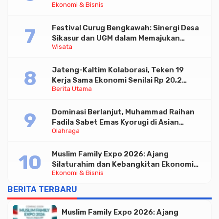
Ekonomi & Bisnis
Tabungan Bima Bank Jateng
Festival Curug Bengkawah: Sinergi Desa
Sikasur dan UGM dalam Memajukan
Wisata
Wisata serta UMKM Lokal
Jateng-Kaltim Kolaborasi, Teken 19
Kerja Sama Ekonomi Senilai Rp 20,2
Berita Utama
Triliun
Dominasi Berlanjut, Muhammad Raihan
Fadila Sabet Emas Kyorugi di Asian
Olahraga
Taekwondo Indonesia Open 2026
Muslim Family Expo 2026: Ajang
Silaturahim dan Kebangkitan Ekonomi
Ekonomi & Bisnis
Halal di Jakarta
BERITA TERBARU
Muslim Family Expo 2026: Ajang