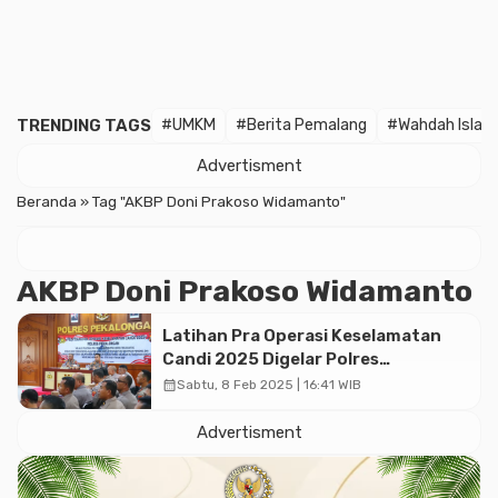
TRENDING TAGS
#UMKM
#Berita Pemalang
#Wahdah Islam
Advertisment
Beranda
»
Tag "AKBP Doni Prakoso Widamanto"
AKBP Doni Prakoso Widamanto
Latihan Pra Operasi Keselamatan
Candi 2025 Digelar Polres
Pekalongan
calendar_month
Sabtu, 8 Feb 2025 | 16:41 WIB
Advertisment