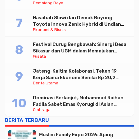
Pemalang Raya
Nasabah Slawi dan Demak Boyong
Toyota Innova Zenix Hybrid di Undian
Ekonomi & Bisnis
Tabungan Bima Bank Jateng
Festival Curug Bengkawah: Sinergi Desa
Sikasur dan UGM dalam Memajukan
Wisata
Wisata serta UMKM Lokal
Jateng-Kaltim Kolaborasi, Teken 19
Kerja Sama Ekonomi Senilai Rp 20,2
Berita Utama
Triliun
Dominasi Berlanjut, Muhammad Raihan
Fadila Sabet Emas Kyorugi di Asian
Olahraga
Taekwondo Indonesia Open 2026
BERITA TERBARU
Muslim Family Expo 2026: Ajang