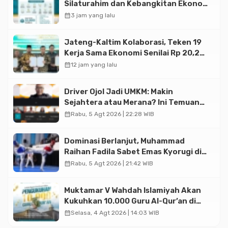
Silaturahim dan Kebangkitan Ekonomi
Halal di Jakarta
calendar_month
3 jam yang lalu
Jateng-Kaltim Kolaborasi, Teken 19
Kerja Sama Ekonomi Senilai Rp 20,2
Triliun
calendar_month
12 jam yang lalu
Driver Ojol Jadi UMKM: Makin
Sejahtera atau Merana? Ini Temuan
Diskusi Paramadina
calendar_month
Rabu, 5 Agt 2026 | 22:28 WIB
Dominasi Berlanjut, Muhammad
Raihan Fadila Sabet Emas Kyorugi di
Asian Taekwondo Indonesia Open
calendar_month
Rabu, 5 Agt 2026 | 21:42 WIB
2026
Muktamar V Wahdah Islamiyah Akan
Kukuhkan 10.000 Guru Al-Qur’an di
Masjid Istiqlal
calendar_month
Selasa, 4 Agt 2026 | 14:03 WIB