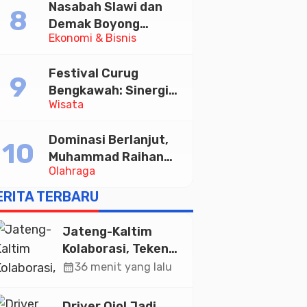
Nasabah Slawi dan
Diskusi Paramadina
Demak Boyong
Ekonomi & Bisnis
Toyota Innova Zenix
Hybrid di Undian
Festival Curug
Tabungan Bima Bank
Bengkawah: Sinergi
Jateng
Wisata
Desa Sikasur dan
UGM dalam
Dominasi Berlanjut,
Memajukan Wisata
Muhammad Raihan
serta UMKM Lokal
Olahraga
Fadila Sabet Emas
Kyorugi di Asian
ERITA TERBARU
Taekwondo Indonesia
Open 2026
Jateng-Kaltim
Kolaborasi, Teken
19 Kerja Sama
calendar_month
36 menit yang lalu
Ekonomi Senilai Rp
20,2 Triliun
Driver Ojol Jadi