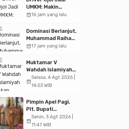
UMKM: Makin
Sejahtera atau
calendar_month
16 jam yang lalu
Merana? Ini
Temuan Diskusi
Dominasi Berlanjut,
Paramadina
Muhammad Raihan
Fadila Sabet Emas
calendar_month
17 jam yang lalu
Kyorugi di Asian
Taekwondo
Muktamar V
Indonesia Open
Wahdah Islamiyah
2026
Akan Kukuhkan
Selasa, 4 Agt 2026 |
calendar_month
10.000 Guru Al-
14:03 WIB
Qur’an di Masjid
Istiqlal
Pimpin Apel Pagi,
Plt. Bupati
Pemalang
Senin, 3 Agt 2026 |
calendar_month
Tekankan Disiplin
11:47 WIB