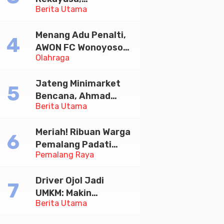
Berita Utama
Universitas
Paramadina Gelar
Menang Adu Penalti,
Diskusi Desain
AWON FC Wonoyoso
Olahraga
Juara Bhayangkara
Cup 2026
Jateng Minimarket
Bencana, Ahmad
Berita Utama
Luthfi Minta PMI Jadi
Garda Depan
Meriah! Ribuan Warga
Pemalang Padati
Pemalang Raya
Kirab Festival Kamir
2026
Driver Ojol Jadi
UMKM: Makin
Berita Utama
Sejahtera atau
Merana? Ini Temuan