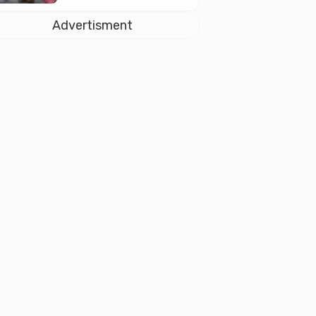
dan Soliditas ASN
untuk Pelayanan
Advertisment
Publik