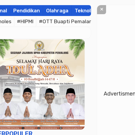
×
nal
Pendidikan
Olahraga
Teknologi
Kolom
Wis
holes
#HIPMI
#OTT Buapti Pemalang
#Bhayangkara
Advertisme
ERPOPULER