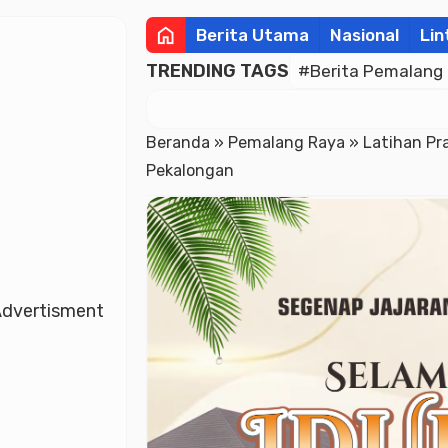
home
Berita Utama
Nasional
Lin
TRENDING TAGS
#Berita Pemalang
Beranda
»
Pemalang Raya
»
Latihan Pr
Pekalongan
dvertisment