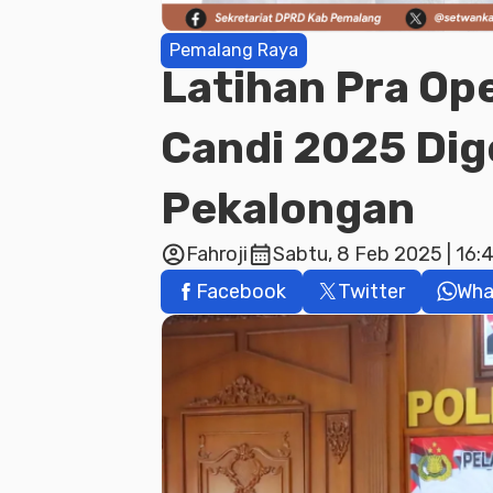
Pemalang Raya
Latihan Pra Op
Candi 2025 Dig
Pekalongan
account_circle
calendar_month
Fahroji
Sabtu, 8 Feb 2025 | 16:
Facebook
Twitter
Wha