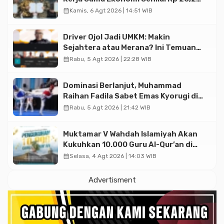
Triliun
calendar_month
Kamis, 6 Agt 2026 | 14:51 WIB
Driver Ojol Jadi UMKM: Makin
Sejahtera atau Merana? Ini Temuan
Diskusi Paramadina
calendar_month
Rabu, 5 Agt 2026 | 22:28 WIB
Dominasi Berlanjut, Muhammad
Raihan Fadila Sabet Emas Kyorugi di
Asian Taekwondo Indonesia Open
calendar_month
Rabu, 5 Agt 2026 | 21:42 WIB
2026
Muktamar V Wahdah Islamiyah Akan
Kukuhkan 10.000 Guru Al-Qur’an di
Masjid Istiqlal
calendar_month
Selasa, 4 Agt 2026 | 14:03 WIB
Advertisment