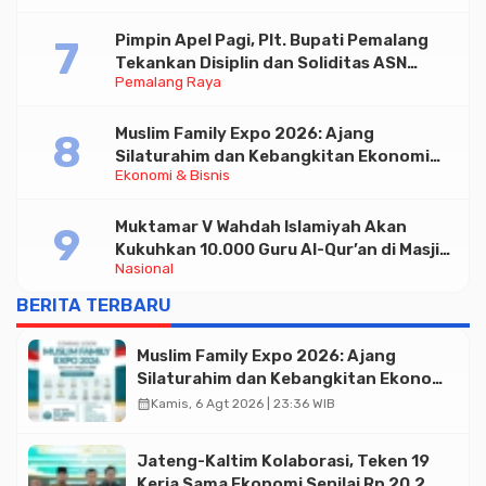
Pimpin Apel Pagi, Plt. Bupati Pemalang
Tekankan Disiplin dan Soliditas ASN
Pemalang Raya
untuk Pelayanan Publik
Muslim Family Expo 2026: Ajang
Silaturahim dan Kebangkitan Ekonomi
Ekonomi & Bisnis
Halal di Jakarta
Muktamar V Wahdah Islamiyah Akan
Kukuhkan 10.000 Guru Al-Qur’an di Masjid
Nasional
Istiqlal
BERITA TERBARU
Muslim Family Expo 2026: Ajang
Silaturahim dan Kebangkitan Ekonomi
Halal di Jakarta
calendar_month
Kamis, 6 Agt 2026 | 23:36 WIB
Jateng-Kaltim Kolaborasi, Teken 19
Kerja Sama Ekonomi Senilai Rp 20,2