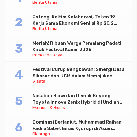
Berita Utama
Paramadina
Jateng-Kaltim Kolaborasi, Teken 19
Kerja Sama Ekonomi Senilai Rp 20,2
Berita Utama
Triliun
Meriah! Ribuan Warga Pemalang Padati
Kirab Festival Kamir 2026
Pemalang Raya
Festival Curug Bengkawah: Sinergi Desa
Sikasur dan UGM dalam Memajukan
Wisata
Wisata serta UMKM Lokal
Nasabah Slawi dan Demak Boyong
Toyota Innova Zenix Hybrid di Undian
Ekonomi & Bisnis
Tabungan Bima Bank Jateng
Dominasi Berlanjut, Muhammad Raihan
Fadila Sabet Emas Kyorugi di Asian
Olahraga
Taekwondo Indonesia Open 2026