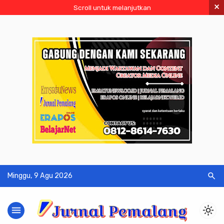
×
Scroll untuk melanjutkan
search
Minggu, 9 Agu 2026
menu
light_mode