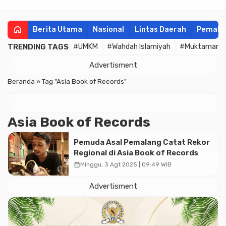
home
Berita Utama
Nasional
Lintas Daerah
Pemala
TRENDING TAGS
#UMKM
#Wahdah Islamiyah
#Muktamar
Advertisment
Beranda
»
Tag "Asia Book of Records"
Asia Book of Records
Pemuda Asal Pemalang Catat Rekor
Regional di Asia Book of Records
calendar_month
Minggu, 3 Agt 2025 | 09:49 WIB
Advertisment