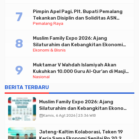
Pimpin Apel Pagi, Plt. Bupati Pemalang
Tekankan Disiplin dan Soliditas ASN
Pemalang Raya
untuk Pelayanan Publik
Muslim Family Expo 2026: Ajang
Silaturahim dan Kebangkitan Ekonomi
Ekonomi & Bisnis
Halal di Jakarta
Muktamar V Wahdah Islamiyah Akan
Kukuhkan 10.000 Guru Al-Qur’an di Masjid
Nasional
Istiqlal
BERITA TERBARU
Muslim Family Expo 2026: Ajang
Silaturahim dan Kebangkitan Ekonomi
Halal di Jakarta
calendar_month
Kamis, 6 Agt 2026 | 23:36 WIB
Jateng-Kaltim Kolaborasi, Teken 19
Kerja Sama Ekonomi Senilai Rp 20,2