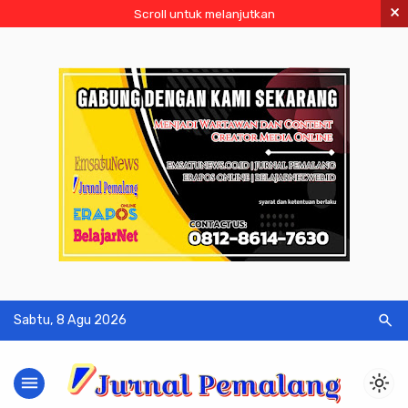
×
Scroll untuk melanjutkan
search
Sabtu, 8 Agu 2026
menu
light_mode