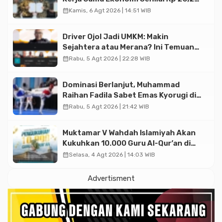
Triliun
calendar_month
Kamis, 6 Agt 2026 | 14:51 WIB
Driver Ojol Jadi UMKM: Makin
Sejahtera atau Merana? Ini Temuan
Diskusi Paramadina
calendar_month
Rabu, 5 Agt 2026 | 22:28 WIB
Dominasi Berlanjut, Muhammad
Raihan Fadila Sabet Emas Kyorugi di
Asian Taekwondo Indonesia Open
calendar_month
Rabu, 5 Agt 2026 | 21:42 WIB
2026
Muktamar V Wahdah Islamiyah Akan
Kukuhkan 10.000 Guru Al-Qur’an di
Masjid Istiqlal
calendar_month
Selasa, 4 Agt 2026 | 14:03 WIB
Advertisment