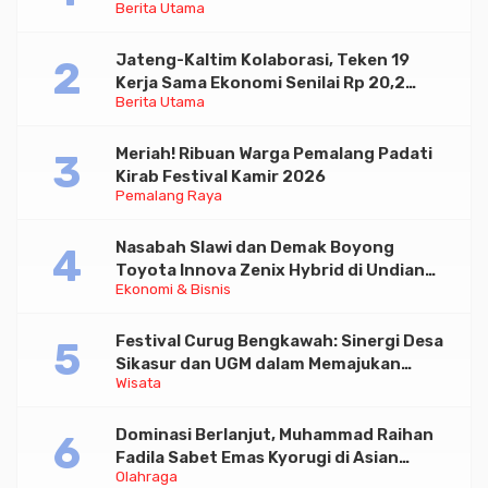
Berita Utama
Paramadina
Jateng-Kaltim Kolaborasi, Teken 19
Kerja Sama Ekonomi Senilai Rp 20,2
Berita Utama
Triliun
Meriah! Ribuan Warga Pemalang Padati
Kirab Festival Kamir 2026
Pemalang Raya
Nasabah Slawi dan Demak Boyong
Toyota Innova Zenix Hybrid di Undian
Ekonomi & Bisnis
Tabungan Bima Bank Jateng
Festival Curug Bengkawah: Sinergi Desa
Sikasur dan UGM dalam Memajukan
Wisata
Wisata serta UMKM Lokal
Dominasi Berlanjut, Muhammad Raihan
Fadila Sabet Emas Kyorugi di Asian
Olahraga
Taekwondo Indonesia Open 2026